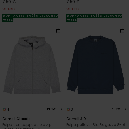
7,50 €
7,50 €
OFFERTE
OFFERTE
DOPPIA OFFERTA 25% DI SCONTO
DOPPIA OFFERTA 25% DI SCONTO
EXTRA
EXTRA
4
3
RECYCLED
RECYCLED
Cornell Classic
Cornell 3.0
Felpa con cappuccio e zip
Felpa pullover Blu Ragazzo 8-16