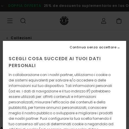
Salta
A
25% de descuento suplementario en las Ofertas
Risparmia S
alla
selezione
di
griglie
dei
prodotti
Collezioni
Seal
Continua senza accettare
SCEGLI COSA SUCCEDE AI TUOI DATI
Element x Timber!
Element x Floor
Icon
PERSONALI
In collaborazione con i nostri partner, utilizziamo i cookie o
dei sistemi equivalenti per salvare e/o accedere a delle
informazioni sul tuo dispositivo. Tali informazioni personali
Continua a seguirci, i prodotti che
(ad es. i dati di navigazione e il tuo indirizzo IP) potrebbero
cerchi presto saranno di nuovo
essere utilizzati per: offrirti contenuti e informazioni
personalizzati, misurare l’efficacia dei contenuti e della
disponibili
pubblicità, per fornire annunci personalizzati, conoscere
meglio il nostro pubblico o sviluppare e migliorare i prodotti
dei nostri partner. Puoi configurare la tua scelta fornendo il
tuo consenso all’uso di determinati cookie o negandolo ad
Altri articoli che potrebbero piacerti