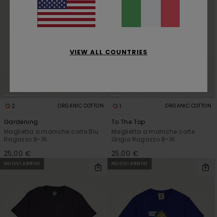
VIEW ALL COUNTRIES
2
1
ORGANIC COTTON
ORGANIC COTTON
Gardening
To The Top
Maglietta a maniche corte Blu
Maglietta a maniche corte
Ragazzo 8-16
Grigio Ragazzo 8-16
25,00 €
25,00 €
NUOVI ARRIVI
NUOVI ARRIVI