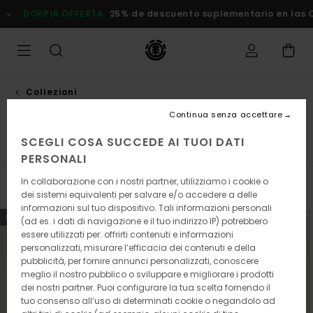
Salta
DOPPIA OFFERTA
25% de descuento suplementario en las Ofer
alla
selezione
di
griglie
dei
prodotti
Collezioni
Element x floor
Continua senza accettare
SCEGLI COSA SUCCEDE AI TUOI DATI
iel Alcala
Element x Floor
Cargo
Icon
Lowcase
PERSONALI
In collaborazione con i nostri partner, utilizziamo i cookie o
Filtra e Ordina
9
Risultati
dei sistemi equivalenti per salvare e/o accedere a delle
informazioni sul tuo dispositivo. Tali informazioni personali
Salta
Vai
NUOVI ARRIVI
NUOVI ARRIVI
(ad es. i dati di navigazione e il tuo indirizzo IP) potrebbero
ai
a
essere utilizzati per: offrirti contenuti e informazioni
criteri
visualizza
personalizzati, misurare l’efficacia dei contenuti e della
del
in
pubblicità, per fornire annunci personalizzati, conoscere
filtro
ordine
di
meglio il nostro pubblico o sviluppare e migliorare i prodotti
ricerca
dei nostri partner. Puoi configurare la tua scelta fornendo il
tuo consenso all’uso di determinati cookie o negandolo ad