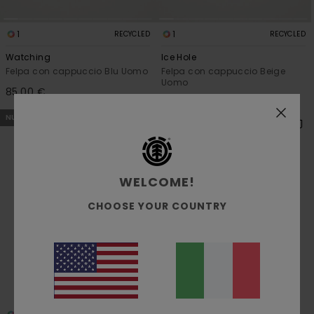
1
1
RECYCLED
RECYCLED
Watching
Ice Hole
Felpa con cappuccio Blu Uomo
Felpa con cappuccio Beige
Uomo
85,00 €
85,00 €
NUOVI ARRIVI
NUOVI ARRIVI
WELCOME!
CHOOSE YOUR COUNTRY