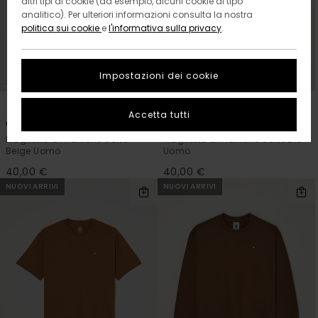
altri tipi di cookie (ad esempio, alcuni cookie di tipo
analitico). Per ulteriori informazioni consulta la nostra
politica sui cookie
e
l'informativa sulla privacy
.
Impostazioni dei cookie
1
1
ORGANIC COTTON
ORGANIC COTTON
Accetta tutti
Watching
Marshmallo
Maglietta a maniche corte
Maglietta a maniche corte Blu
Beige Uomo
Uomo
40,00 €
40,00 €
NUOVI ARRIVI
NUOVI ARRIVI