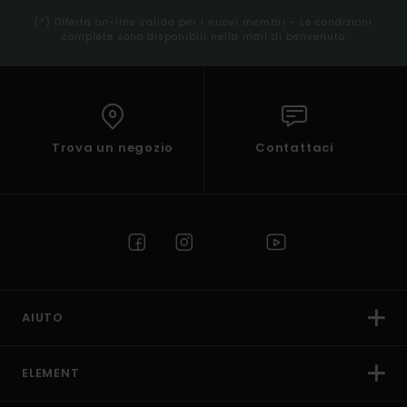
(*) Offerta on-line valida per i nuovi membri - Le condizioni
complete sono disponibili nella mail di benvenuto
Trova un negozio
Contattaci
AIUTO
ELEMENT