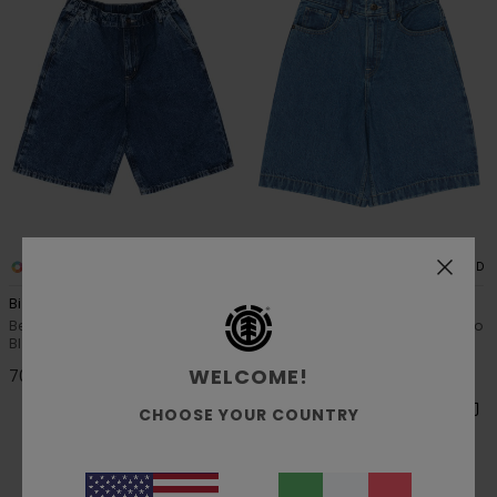
1
1
RECYCLED
RECYCLED
Big
Big 5
Bermuda con taglio da lavoro
Bermuda in denim Blu Ragazzo
Blu Ragazzo 8-16
8-16
WELCOME!
70,00 €
60,00 €
CHOOSE YOUR COUNTRY