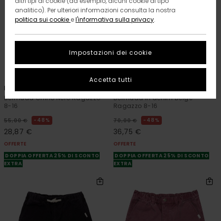
altri tipi di cookie (ad esempio, alcuni cookie di tipo
analitico). Per ulteriori informazioni consulta la nostra
politica sui cookie
e
l'informativa sulla privacy
.
Impostazioni dei cookie
1
1
RECYCLED
RECYCLED
Accetta tutti
Howland Work 18.9"
Big 5
Bermuda Chino Nero Ragazzo
Bermuda in denim Beige
8-16
Ragazzo 8-16
48%
48%
55,00 €
70,00 €
28,87 €
36,75 €
OFFERTE
OFFERTE
DOPPIA OFFERTA 25% DI SCONTO
DOPPIA OFFERTA 25% DI SCONTO
EXTRA
EXTRA