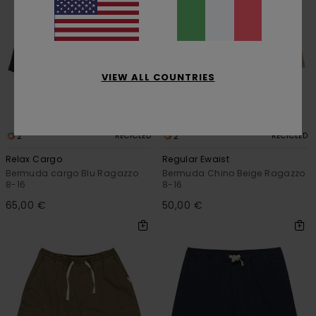
VIEW ALL COUNTRIES
2
2
RECYCLED
RECYCLED
Relax Cargo
Regular Ewaist
Bermuda cargo Blu Ragazzo
Bermuda Chino Beige Ragazzo
8-16
8-16
65,00 €
50,00 €