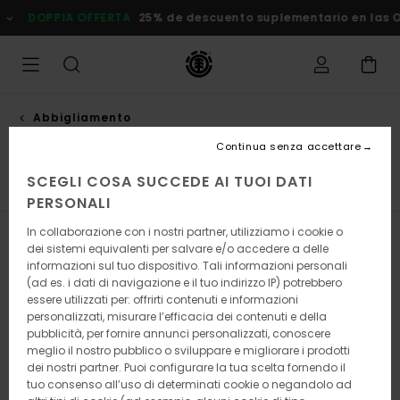
Salta
DOPPIA OFFERTA
25% de descuento suplementario en las Ofert
alla
selezione
di
griglie
dei
prodotti
Abbigliamento
Bermuda
Continua senza accettare
SCEGLI COSA SUCCEDE AI TUOI DATI
e
Bermuda
Pantaloni
Felpe
Giubbotti & Capi Spalla
PERSONALI
In collaborazione con i nostri partner, utilizziamo i cookie o
Filtra e Ordina
10
Risultati
dei sistemi equivalenti per salvare e/o accedere a delle
informazioni sul tuo dispositivo. Tali informazioni personali
Salta
Vai
(ad es. i dati di navigazione e il tuo indirizzo IP) potrebbero
ai
a
essere utilizzati per: offrirti contenuti e informazioni
criteri
visualizza
personalizzati, misurare l’efficacia dei contenuti e della
del
in
pubblicità, per fornire annunci personalizzati, conoscere
filtro
ordine
meglio il nostro pubblico o sviluppare e migliorare i prodotti
di
ricerca
dei nostri partner. Puoi configurare la tua scelta fornendo il
tuo consenso all’uso di determinati cookie o negandolo ad