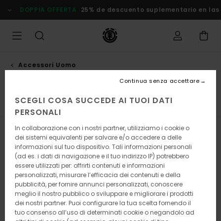
Salta
DOPPIA OFFERTA
25% de descuento suplementario en las
alla
selezione
di
griglie
dei
prodotti
Accessori Uomo
Portafogli
Continua senza accettare
SCEGLI COSA SUCCEDE AI TUOI DATI
inture
Portafogli
Calze
Berretti
Visualizza tutto
PERSONALI
In collaborazione con i nostri partner, utilizziamo i cookie o
Filtra e Ordina
15
Risultati
dei sistemi equivalenti per salvare e/o accedere a delle
informazioni sul tuo dispositivo. Tali informazioni personali
Salta
Vai
(ad es. i dati di navigazione e il tuo indirizzo IP) potrebbero
ai
a
essere utilizzati per: offrirti contenuti e informazioni
criteri
visualizza
personalizzati, misurare l’efficacia dei contenuti e della
del
in
pubblicità, per fornire annunci personalizzati, conoscere
filtro
ordine
meglio il nostro pubblico o sviluppare e migliorare i prodotti
di
ricerca
dei nostri partner. Puoi configurare la tua scelta fornendo il
tuo consenso all’uso di determinati cookie o negandolo ad