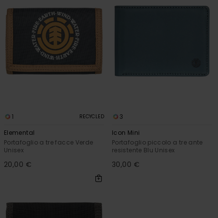
1
3
RECYCLED
Elemental
Icon Mini
Portafoglio a tre facce Verde
Portafoglio piccolo a tre ante
Unisex
resistente Blu Unisex
20,00 €
30,00 €