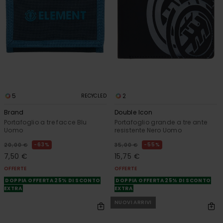
5
2
RECYCLED
Brand
Double Icon
Portafoglio a tre facce Blu
Portafoglio grande a tre ante
Uomo
resistente Nero Uomo
63%
55%
20,00 €
35,00 €
7,50 €
15,75 €
OFFERTE
OFFERTE
DOPPIA OFFERTA 25% DI SCONTO
DOPPIA OFFERTA 25% DI SCONTO
EXTRA
EXTRA
NUOVI ARRIVI