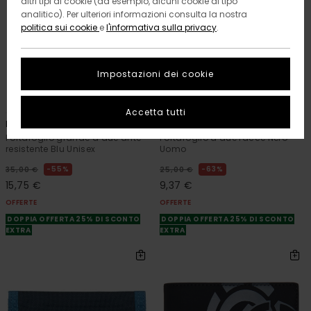
altri tipi di cookie (ad esempio, alcuni cookie di tipo
analitico). Per ulteriori informazioni consulta la nostra
politica sui cookie
e
l'informativa sulla privacy
.
Impostazioni dei cookie
3
1
RECYCLED
Accetta tutti
Icon Strap
Exo
Portafoglio grande a due ante
Portafoglio a due facce Nero
resistente Blu Unisex
Uomo
55%
63%
35,00 €
25,00 €
15,75 €
9,37 €
OFFERTE
OFFERTE
DOPPIA OFFERTA 25% DI SCONTO
DOPPIA OFFERTA 25% DI SCONTO
EXTRA
EXTRA