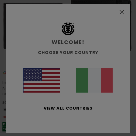
WELCOME!
CHOOSE YOUR COUNTRY
3
3
Icon Mini
Icon Strap
Portafoglio piccolo a tre ante
Portafoglio grande a due ante
resistente Nero Unisex
resistente Nero Unisex
40%
40%
30,00 €
35,00 €
VIEW ALL COUNTRIES
18,00 €
21,00 €
OFFERTE
OFFERTE
DOPPIA OFFERTA 25% DI SCONTO
DOPPIA OFFERTA 25% DI SCONTO
EXTRA
EXTRA