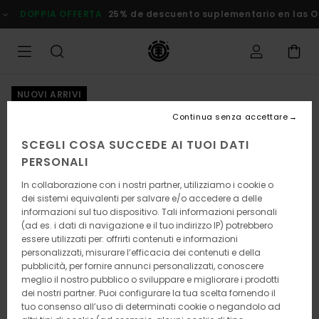
Salta
DOPPIA OFFERTA
25% de descuento suplementario en las Oferta
alle
informazioni
sul
prodotto
NUOVI ARRIVI
Continua senza accettare
SCEGLI COSA SUCCEDE AI TUOI DATI
PERSONALI
In collaborazione con i nostri partner, utilizziamo i cookie o
dei sistemi equivalenti per salvare e/o accedere a delle
informazioni sul tuo dispositivo. Tali informazioni personali
(ad es. i dati di navigazione e il tuo indirizzo IP) potrebbero
essere utilizzati per: offrirti contenuti e informazioni
personalizzati, misurare l’efficacia dei contenuti e della
pubblicità, per fornire annunci personalizzati, conoscere
meglio il nostro pubblico o sviluppare e migliorare i prodotti
dei nostri partner. Puoi configurare la tua scelta fornendo il
tuo consenso all’uso di determinati cookie o negandolo ad