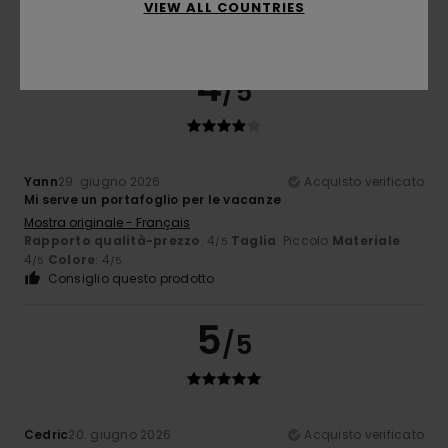
VIEW ALL COUNTRIES
4
/5
Yann
29. giugno 2026
Acquisto verificato
Mi serve un portafoglio per le vacanze
Mostra originale - Français
Rapporto qualità-prezzo
: 4
Taglia
: Piccolo
Materiale
:
/5
4
Colore
: 4
/5
/5
Consiglio questo prodotto
5
/5
Cedric
20. giugno 2026
Acquisto verificato