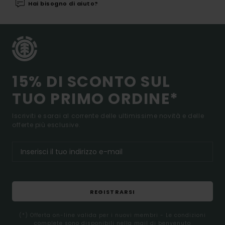
Hai bisogno di aiuto?
15% DI SCONTO SUL
TUO PRIMO ORDINE*
Iscriviti e sarai al corrente delle ultimissime novità e delle
offerte più esclusive.
REGISTRARSI
(*) Offerta on-line valida per i nuovi membri - Le condizioni
complete sono disponibili nella mail di benvenuto