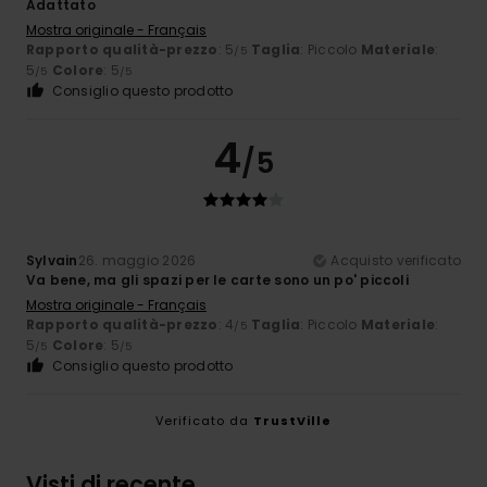
Adattato
Mostra originale - Français
Rapporto qualità-prezzo
: 5
Taglia
: Piccolo
Materiale
:
/5
5
Colore
: 5
/5
/5
Consiglio questo prodotto
4
/5
Sylvain
26. maggio 2026
Acquisto verificato
Va bene, ma gli spazi per le carte sono un po' piccoli
Mostra originale - Français
Rapporto qualità-prezzo
: 4
Taglia
: Piccolo
Materiale
:
/5
5
Colore
: 5
/5
/5
Consiglio questo prodotto
Verificato da
TrustVille
Visti di recente