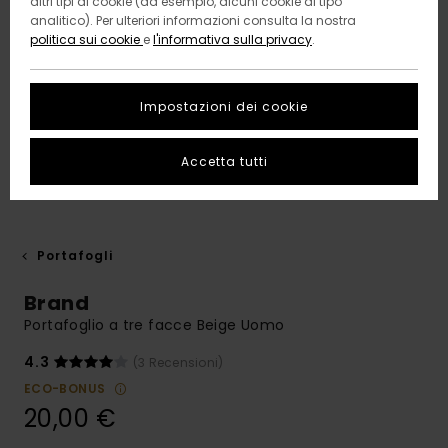
altri tipi di cookie (ad esempio, alcuni cookie di tipo
analitico). Per ulteriori informazioni consulta la nostra
politica sui cookie
e
l'informativa sulla privacy
.
Impostazioni dei cookie
Accetta tutti
Portafogli
Brand
Portafoglio a tre facce Beige Uomo
4.3
(3 Recensioni)
ECO-BONUS
20,00 €