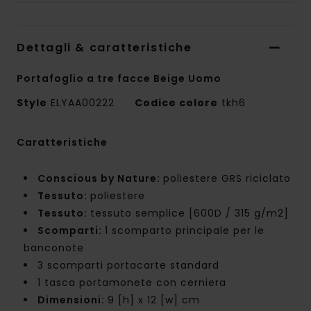
Dettagli & caratteristiche
Portafoglio a tre facce Beige Uomo
Style
ELYAA00222
Codice colore
tkh6
Caratteristiche
Conscious by Nature:
poliestere GRS riciclato
Tessuto:
poliestere
Tessuto:
tessuto semplice [600D / 315 g/m2]
Scomparti:
1 scomparto principale per le
banconote
3 scomparti portacarte standard
1 tasca portamonete con cerniera
Dimensioni:
9 [h] x 12 [w] cm