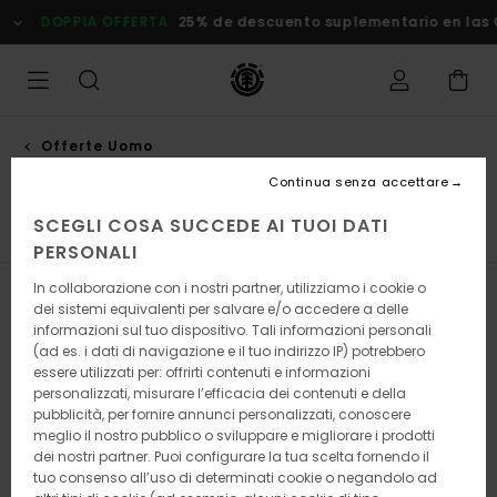
Salta
DOPPIA OFFERTA
25% de descuento suplementario en las
alla
selezione
di
griglie
dei
prodotti
Offerte Uomo
Pantaloni
Continua senza accettare
SCEGLI COSA SUCCEDE AI TUOI DATI
e
Pantaloni
Giacche
Scarpe
Zaini e Borse
Cappel
PERSONALI
In collaborazione con i nostri partner, utilizziamo i cookie o
Filtra e Ordina
20
Risultati
dei sistemi equivalenti per salvare e/o accedere a delle
informazioni sul tuo dispositivo. Tali informazioni personali
Salta
Vai
(ad es. i dati di navigazione e il tuo indirizzo IP) potrebbero
ai
a
essere utilizzati per: offrirti contenuti e informazioni
criteri
visualizza
personalizzati, misurare l’efficacia dei contenuti e della
del
in
pubblicità, per fornire annunci personalizzati, conoscere
filtro
ordine
meglio il nostro pubblico o sviluppare e migliorare i prodotti
di
ricerca
dei nostri partner. Puoi configurare la tua scelta fornendo il
tuo consenso all’uso di determinati cookie o negandolo ad