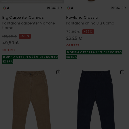
4
4
RECYCLED
RECYCLED
Big Carpenter Canvas
Howland Classic
Pantaloni carpenter Marrone
Pantaloni chino Blu Uomo
Uomo
63%
70,00 €
55%
110,00 €
26,25 €
49,50 €
OFFERTE
OFFERTE
DOPPIA OFFERTA 25% DI SCONTO
DOPPIA OFFERTA 25% DI SCONTO
EXTRA
EXTRA