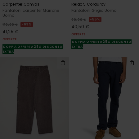
Carpenter Canvas
Relax 5 Corduroy
Pantaloni carpenter Marrone
Pantaloni Grigio Uomo
Uomo
55%
90,00 €
63%
110,00 €
40,50 €
41,25 €
OFFERTE
OFFERTE
DOPPIA OFFERTA 25% DI SCONTO
DOPPIA OFFERTA 25% DI SCONTO
EXTRA
EXTRA