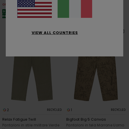
49,50 €
OFFERTE
OFFERTE
DOPPIA OFFERTA 25% DI SCONTO
EXTRA
DOPPIA OFFERTA 25% DI SCONTO
EXTRA
VIEW ALL COUNTRIES
2
1
RECYCLED
RECYCLED
Relax Fatigue Twill
Bigfoot Big 5 Canvas
Pantaloni in stile militare Verde
Pantaloni in tela Marrone Uomo