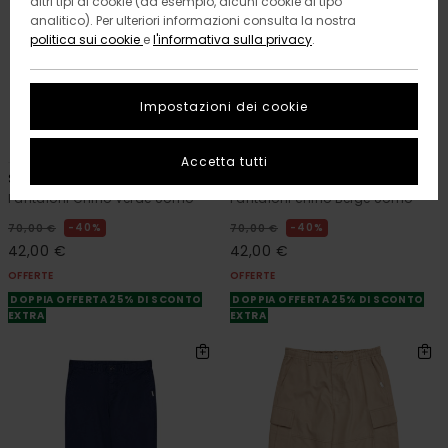
altri tipi di cookie (ad esempio, alcuni cookie di tipo
analitico). Per ulteriori informazioni consulta la nostra
politica sui cookie
e
l'informativa sulla privacy
.
Impostazioni dei cookie
3
5
RECYCLED
RECYCLED
Accetta tutti
Slim Chino Twill
Regular Twill
Pantaloni Chino Verde Uomo
Pantaloni chino Beige Uomo
40%
40%
70,00 €
70,00 €
42,00 €
42,00 €
OFFERTE
OFFERTE
DOPPIA OFFERTA 25% DI SCONTO
DOPPIA OFFERTA 25% DI SCONTO
EXTRA
EXTRA