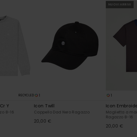
NUOVI ARRIVI
1
1
RECYCLED
Cr Y
Icon Twill
Icon Embroid
zo 8-16
Cappello Dad Nero Ragazzo
Maglietta a ma
Ragazzo 8-16
20,00 €
20,00 €