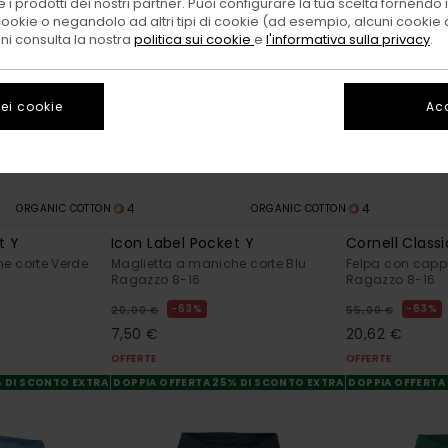
 i prodotti dei nostri partner. Puoi configurare la tua scelta fornendo
cookie o negandolo ad altri tipi di cookie (ad esempio, alcuni cookie di
oni consulta la nostra
politica sui cookie
e
l'informativa sulla privacy
.
ei cookie
Acc
4
4
ORGANIC COTTON
ORGANIC COTTON
t Y
Icon Label Pocket Y
Cornell Classi
e corte Verde
Maglietta a maniche corte Blu
Felpa con cappu
Ragazzo 8-16
Ragazzo 8-16
63%
63%
20,00 €
55,00 €
7,50 €
20,62 €
OFFERTE
OFFERTE
% DI SCONTO EXTRA
DOPPIA OFFERTA 25% DI SCONTO EXTRA
DOPPIA OFFERTA