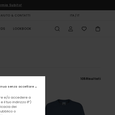
rmia Subito!
AIUTO & CONTATTI
CARTA REGALO
ITA / IT
NEGOZI
RDS
LOOKBOOK
105
Risultati
inua senza accettare
vare e/o accedere a
 il tuo indirizzo IP)
ficacia dei
pubblico o