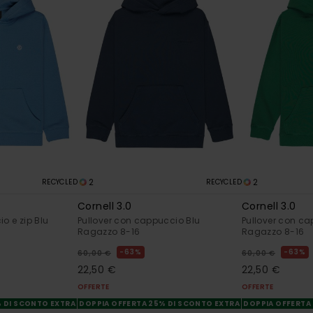
2
2
RECYCLED
RECYCLED
Cornell 3.0
Cornell 3.0
o e zip Blu
Pullover con cappuccio Blu
Pullover con c
Ragazzo 8-16
Ragazzo 8-16
63%
63%
60,00 €
60,00 €
22,50 €
22,50 €
OFFERTE
OFFERTE
% DI SCONTO EXTRA
DOPPIA OFFERTA 25% DI SCONTO EXTRA
DOPPIA OFFERTA