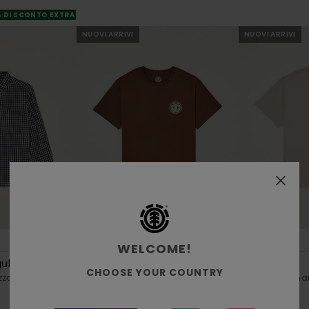
% DI SCONTO EXTRA
NUOVI ARRIVI
NUOVI ARRIVI
6
2
ORGANIC COTTON
ORGANIC COTTON
WELCOME!
ular Flannel
Seal Bp Y
Ampli
CHOOSE YOUR COUNTRY
zo 8-16
Maglietta a maniche corte Marrone
Maglietta a ma
Ragazzo 8-16
Ragazzo 8-16
20,00 €
25,00 €