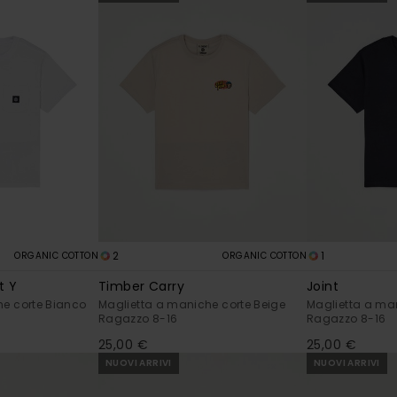
2
1
ORGANIC COTTON
ORGANIC COTTON
t Y
Timber Carry
Joint
he corte Bianco
Maglietta a maniche corte Beige
Maglietta a man
Ragazzo 8-16
Ragazzo 8-16
25,00 €
25,00 €
NUOVI ARRIVI
NUOVI ARRIVI