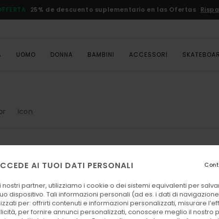
OFFERTA
25% de descuento suplementario en las Ofertas
Rispa
A
UOMO
DONNA
BAMBINI
ACCESSORI
SKATEBOA
or
Icon
CCEDE AI TUOI DATI PERSONALI
Cont
 nostri partner, utilizziamo i cookie o dei sistemi equivalenti per sal
uo dispositivo. Tali informazioni personali (ad es. i dati di navigazione e
zzati per: offrirti contenuti e informazioni personalizzati, misurare l’ef
licità, per fornire annunci personalizzati, conoscere meglio il nostro 