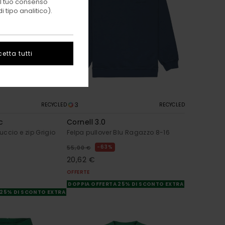
 il tuo consenso
 tipo analitico).
etta tutti
3
RECYCLED
RECYCLED
c
Cornell 3.0
ccio e zip Grigio
Felpa pullover Blu Ragazzo 8-16
63%
55,00 €
20,62 €
OFFERTE
DOPPIA OFFERTA 25% DI SCONTO EXTRA
 25% DI SCONTO EXTRA