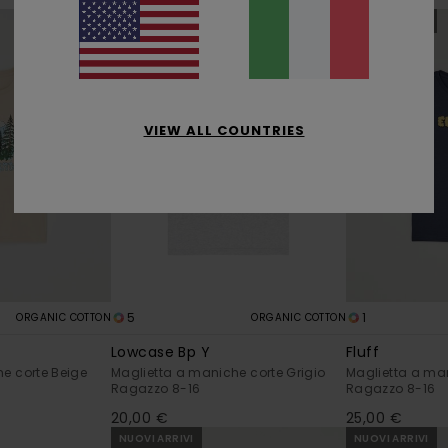
NUOVI ARRIVI
NUOVI ARRIVI
VIEW ALL COUNTRIES
5
1
ORGANIC COTTON
ORGANIC COTTON
Lowcase Bp Y
Fluff
e corte Beige
Maglietta a maniche corte Grigio
Maglietta a man
Ragazzo 8-16
Ragazzo 8-16
20,00 €
25,00 €
NUOVI ARRIVI
NUOVI ARRIVI