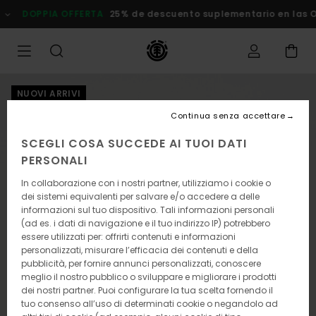
Salta
DOPPIA OFFERTA
25% de descuento suplementario en las Ofert
alle
informazioni
sul
prodotto
NUOVI ARRIVI
Continua senza accettare
SCEGLI COSA SUCCEDE AI TUOI DATI
PERSONALI
In collaborazione con i nostri partner, utilizziamo i cookie o
dei sistemi equivalenti per salvare e/o accedere a delle
informazioni sul tuo dispositivo. Tali informazioni personali
(ad es. i dati di navigazione e il tuo indirizzo IP) potrebbero
essere utilizzati per: offrirti contenuti e informazioni
personalizzati, misurare l’efficacia dei contenuti e della
pubblicità, per fornire annunci personalizzati, conoscere
meglio il nostro pubblico o sviluppare e migliorare i prodotti
dei nostri partner. Puoi configurare la tua scelta fornendo il
tuo consenso all’uso di determinati cookie o negandolo ad