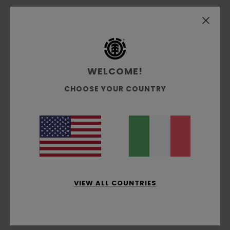
Punteggio medio
5.0
/5
WELCOME!
basato su
2 recensioni verificate
dal ottobre 2025
CHOOSE YOUR COUNTRY
Il 50% dei nostri clienti consiglia questo prodotto
Comfort
4.5
Rapporto qualità-prezzo
4.0
VIEW ALL COUNTRIES
Taglia
Materiale
4.5
Troppo piccolo
Troppo grande