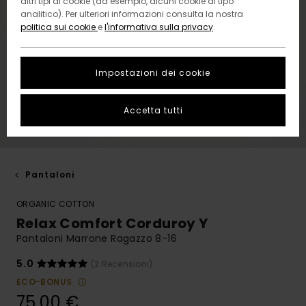
altri tipi di cookie (ad esempio, alcuni cookie di tipo
analitico). Per ulteriori informazioni consulta la nostra
politica sui cookie
e
l'informativa sulla privacy
.
Impostazioni dei cookie
Accetta tutti
Pantaloni
ORGANIC COTTON
Relax Comfort Corduroy Y
Pantaloni Marrone Ragazzo 8-16
5.0
(2 Recensioni)
ECO-BONUS
75,00 €