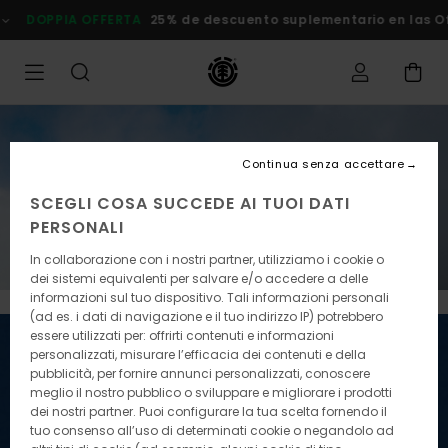
DOPPIA OFFERTA
25% de descuento suplementario en las
DOPPIA OFFERTA
Continua senza accettare
25% di sconto extra sugli articoli in offerta
SCEGLI COSA SUCCEDE AI TUOI DATI
PERSONALI
Risparmia Subito!
In collaborazione con i nostri partner, utilizziamo i cookie o
dei sistemi equivalenti per salvare e/o accedere a delle
informazioni sul tuo dispositivo. Tali informazioni personali
(ad es. i dati di navigazione e il tuo indirizzo IP) potrebbero
essere utilizzati per: offrirti contenuti e informazioni
personalizzati, misurare l’efficacia dei contenuti e della
pubblicità, per fornire annunci personalizzati, conoscere
meglio il nostro pubblico o sviluppare e migliorare i prodotti
dei nostri partner. Puoi configurare la tua scelta fornendo il
tuo consenso all’uso di determinati cookie o negandolo ad