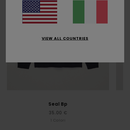
VIEW ALL COUNTRIES
Seal Bp
35.00 €
1
Colori