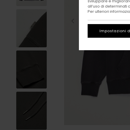
sviluppare e migliorare
all’uso di determinati 
Per ulteriori informazi
Impostazioni d