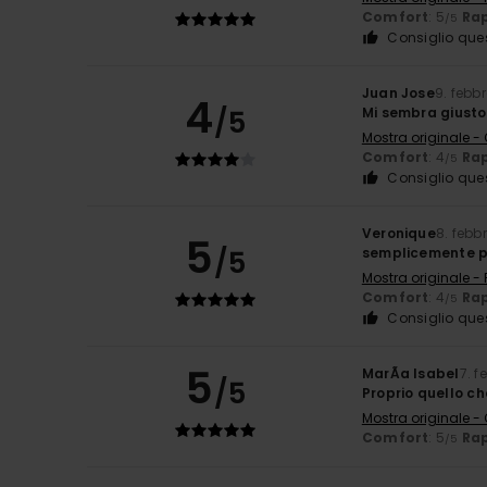
Comfort
: 5
Rap
/5
Consiglio que
Juan Jose
9. febb
4
/5
Mi sembra giusto
Mostra originale -
Comfort
: 4
Rap
/5
Consiglio que
Veronique
8. febb
5
/5
semplicemente p
Mostra originale -
Comfort
: 4
Rap
/5
Consiglio que
5
MarÃ­a Isabel
7. f
/5
Proprio quello c
Mostra originale -
Comfort
: 5
Rap
/5