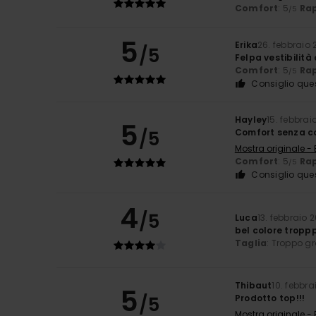
Comfort
: 5
Rap
/5
5
Erika
26. febbraio
/5
Felpa vestibilità
Comfort
: 5
Rap
/5
Consiglio que
Hayley
15. febbrai
5
/5
Comfort senza co
Mostra originale - 
Comfort
: 5
Rap
/5
Consiglio que
4
/5
Luca
13. febbraio 
bel colore tropp
Taglia
: Troppo g
Thibaut
10. febbra
5
/5
Prodotto top!!!
Mostra originale -