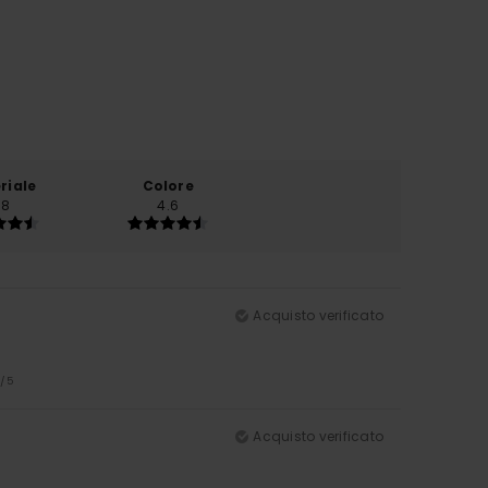
riale
Colore
.8
4.6
Acquisto verificato
5
/5
Acquisto verificato