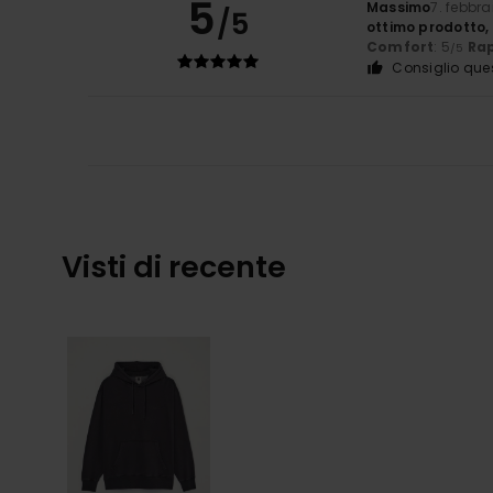
5
Massimo
7. febbr
/5
ottimo prodotto, 
Comfort
: 5
Rap
/5
Consiglio que
Visti di recente