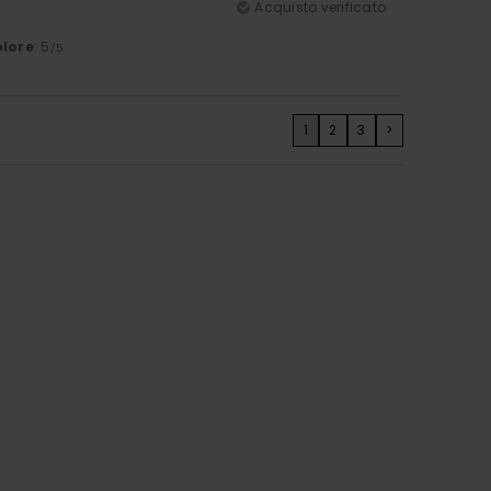
Acquisto verificato
lore
: 5
/5
1
2
3
>