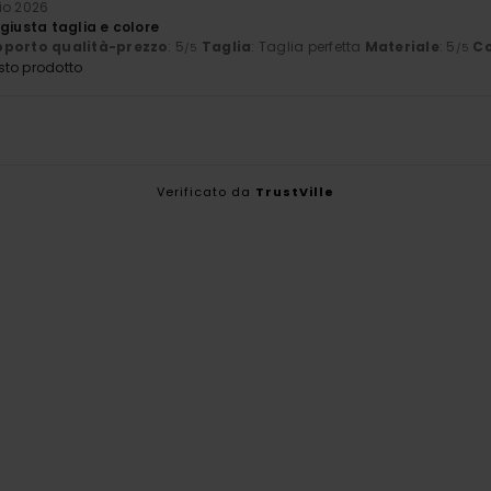
aio 2026
giusta taglia e colore
porto qualità-prezzo
: 5
Taglia
: Taglia perfetta
Materiale
: 5
Co
/5
/5
sto prodotto
Verificato da
TrustVille