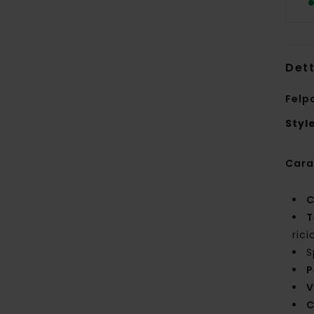
Dett
Felp
Styl
Cara
C
T
rici
S
P
V
C