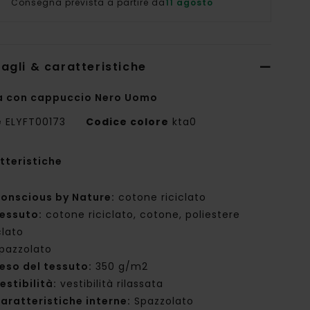
Consegna prevista a partire da
11 agosto
agli & caratteristiche
a con cappuccio Nero Uomo
e
ELYFT00173
Codice colore
kta0
tteristiche
onscious by Nature:
cotone riciclato
essuto:
cotone riciclato, cotone, poliestere
clato
pazzolato
eso del tessuto:
350 g/m2
estibilità:
vestibilità rilassata
aratteristiche interne:
Spazzolato