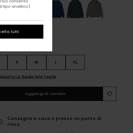
 il tuo consenso
 tipo analitico).
etta tutti
S
S
M
L
XL
onsulta La Guida Alle Taglie
Aggiungi al carrello
Consegna a casa o presso un punto di
ritiro