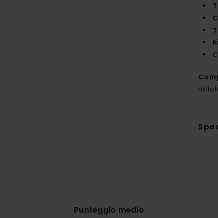
T
C
T
R
C
Com
ricic
Sped
Punteggio medio