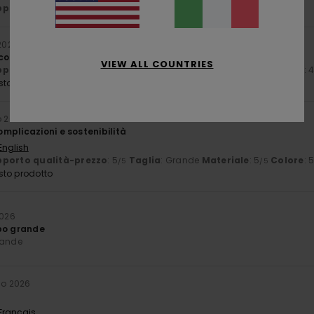
porto qualità-prezzo
: 5
Taglia
: Troppo grande
Materiale
: 5
/5
/5
 2026
 comoda, bel tessuto.
VIEW ALL COUNTRIES
porto qualità-prezzo
: 5
Taglia
: Grande
Materiale
: 5
Colore
: 
/5
/5
sto prodotto
o 2026
mplicazioni e sostenibilità
English
porto qualità-prezzo
: 5
Taglia
: Grande
Materiale
: 5
Colore
: 
/5
/5
sto prodotto
2026
po grande
rande
io 2026
 Français