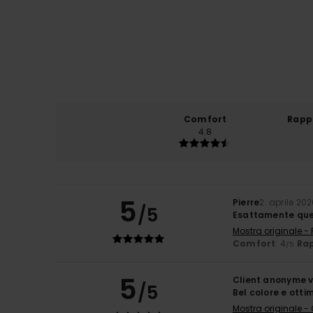
Comfort
Rapp
4.8
5
Pierre
2. aprile 20
/5
Esattamente que
Mostra originale -
Comfort
: 4
Rap
/5
5
Client anonyme v
/5
Bel colore e otti
Mostra originale -