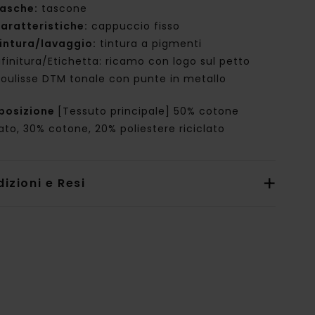
asche:
tascone
aratteristiche:
cappuccio fisso
intura/lavaggio:
tintura a pigmenti
ifinitura/Etichetta: ricamo con logo sul petto
oulisse DTM tonale con punte in metallo
posizione
[Tessuto principale] 50% cotone
lato, 30% cotone, 20% poliestere riciclato
izioni e Resi