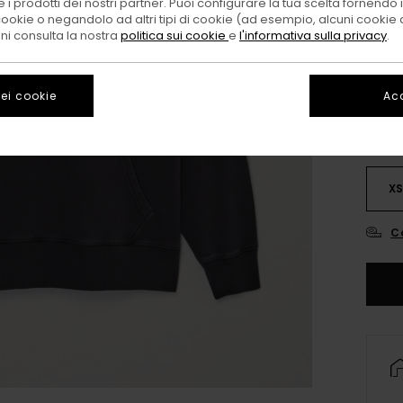
 i prodotti dei nostri partner. Puoi configurare la tua scelta fornendo
cookie o negandolo ad altri tipi di cookie (ad esempio, alcuni cookie di
oni consulta la nostra
politica sui cookie
e
l'informativa sulla privacy
.
ei cookie
Acc
X
C