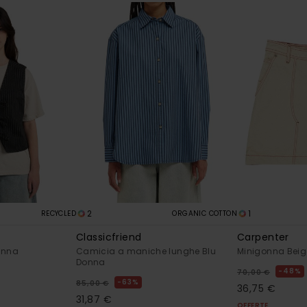
2
1
RECYCLED
ORGANIC COTTON
Classicfriend
Carpenter
onna
Camicia a maniche lunghe Blu
Minigonna Bei
Donna
48%
70,00 €
63%
85,00 €
36,75 €
31,87 €
OFFERTE