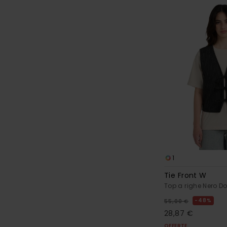
1
Tie Front W
Top a righe Nero D
48%
55,00 €
28,87 €
OFFERTE