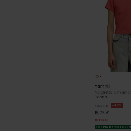
7
Yarnhill
Maglietta a manic
Donna
48%
30,00 €
15,75 €
OFFERTE
DOPPIA OFFERTA 25