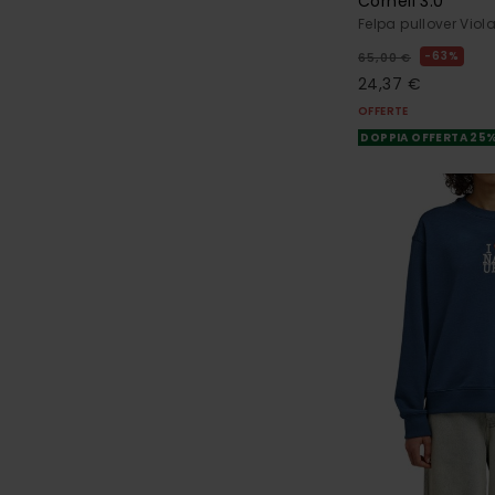
Cornell 3.0
Felpa pullover Vio
63%
65,00 €
24,37 €
OFFERTE
DOPPIA OFFERTA 25