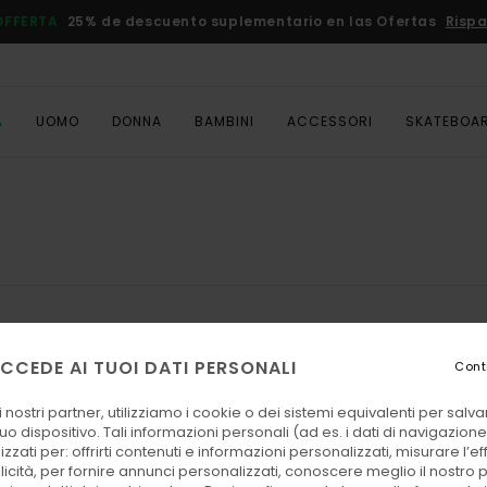
OFFERTA
25% de descuento suplementario en las Ofertas
Rispa
A
UOMO
DONNA
BAMBINI
ACCESSORI
SKATEBOA
CCEDE AI TUOI DATI PERSONALI
Cont
 nostri partner, utilizziamo i cookie o dei sistemi equivalenti per sal
uo dispositivo. Tali informazioni personali (ad es. i dati di navigazione e
zzati per: offrirti contenuti e informazioni personalizzati, misurare l’ef
licità, per fornire annunci personalizzati, conoscere meglio il nostro 