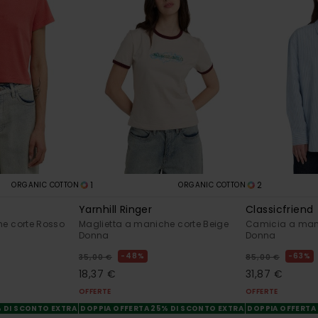
1
2
ORGANIC COTTON
ORGANIC COTTON
Yarnhill Ringer
Classicfriend
he corte Rosso
Maglietta a maniche corte Beige
Camicia a man
Donna
Donna
48%
63%
35,00 €
85,00 €
18,37 €
31,87 €
OFFERTE
OFFERTE
% DI SCONTO EXTRA
DOPPIA OFFERTA 25% DI SCONTO EXTRA
DOPPIA OFFERTA