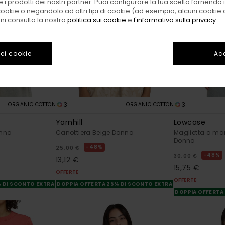
 i prodotti dei nostri partner. Puoi configurare la tua scelta fornendo
cookie o negandolo ad altri tipi di cookie (ad esempio, alcuni cookie di
oni consulta la nostra
politica sui cookie
e
l'informativa sulla privacy
.
ei cookie
Acc
3
3
ORGANIC COTTON
ORGANIC COTTON
Yarnhill
Lowcase
onna
Canottiera Beige Donna
Maglietta a man
Donna
48%
25,00 €
48%
30,00 €
13,12 €
15,75 €
OFFERTE
OFFERTE
% DI SCONTO EXTRA
DOPPIA OFFERTA 25% DI SCONTO EXTRA
DOPPIA OFFERTA