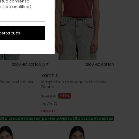
 il tuo consenso
 tipo analitico).
etta tutti
7
ORGANIC COTTON
ORGANIC COTTON
Yarnhill
iche corte Viola
Maglietta a maniche corte Viola
Donna
48%
30,00 €
15,75 €
OFFERTE
 25% DI SCONTO EXTRA
DOPPIA OFFERTA 25% DI SCONTO EXTRA