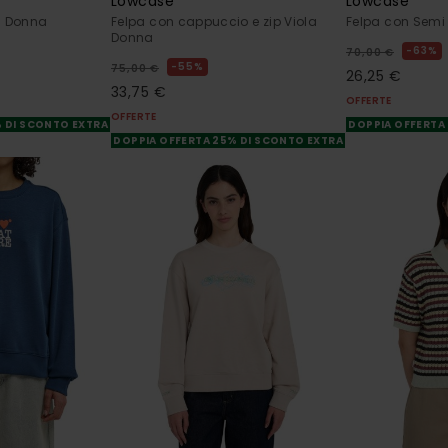
Lowcase
Lowcase
la Donna
Felpa con cappuccio e zip Viola
Felpa con Semi
Donna
63%
70,00 €
55%
75,00 €
26,25 €
33,75 €
OFFERTE
OFFERTE
% DI SCONTO EXTRA
DOPPIA OFFERTA
DOPPIA OFFERTA 25% DI SCONTO EXTRA