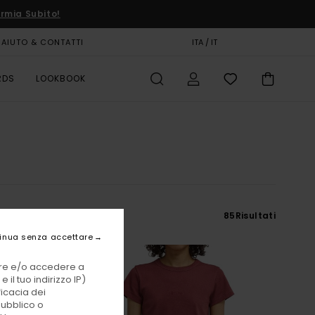
rmia Subito!
AIUTO & CONTATTI
CARTA REGALO
ITA / IT
NEGOZI
RDS
LOOKBOOK
85
Risultati
inua senza accettare
vare e/o accedere a
 il tuo indirizzo IP)
ficacia dei
pubblico o