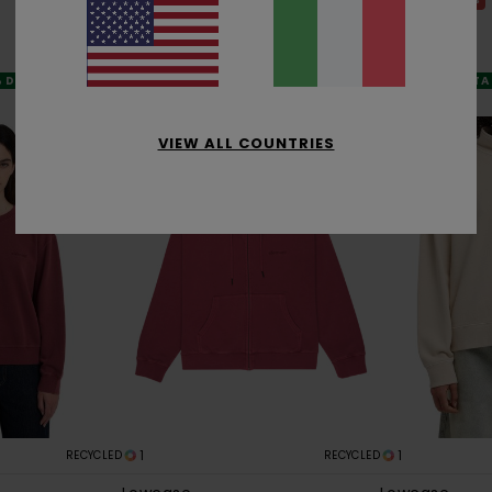
70,00 €
48%
90,00 €
26,25 €
47,25 €
OFFERTE
OFFERTE
% DI SCONTO EXTRA
DOPPIA OFFERTA
DOPPIA OFFERTA 25% DI SCONTO EXTRA
VIEW ALL COUNTRIES
1
1
RECYCLED
RECYCLED