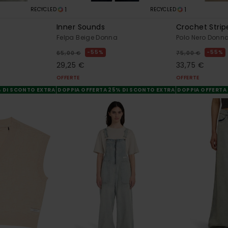
1
1
RECYCLED
RECYCLED
Inner Sounds
Crochet Strip
Felpa Beige Donna
Polo Nero Donn
55%
55%
65,00 €
75,00 €
29,25 €
33,75 €
OFFERTE
OFFERTE
% DI SCONTO EXTRA
DOPPIA OFFERTA 25% DI SCONTO EXTRA
DOPPIA OFFERTA