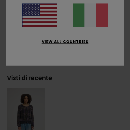
Etichetta a bandierina con logo ad albero
sulla cucitura laterale
Composizione
[Tessuto principale] 67% nylon
riciclato, 33% cotone
VIEW ALL COUNTRIES
Spedizioni e Resi
Visti di recente