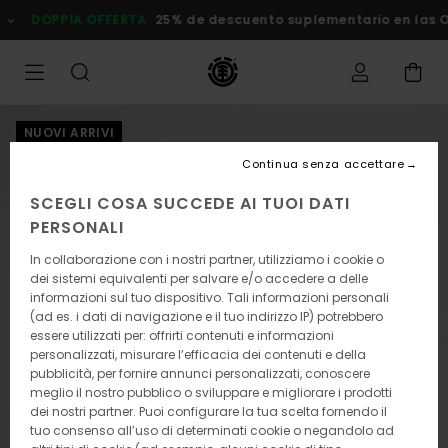
Salta
DOPPIA OFFERTA
25% de descuento suplementario en las Ofer
alle
informazioni
sul
prodotto
NUOVI ARRIVI
Continua senza accettare
SCEGLI COSA SUCCEDE AI TUOI DATI
PERSONALI
In collaborazione con i nostri partner, utilizziamo i cookie o
dei sistemi equivalenti per salvare e/o accedere a delle
informazioni sul tuo dispositivo. Tali informazioni personali
(ad es. i dati di navigazione e il tuo indirizzo IP) potrebbero
essere utilizzati per: offrirti contenuti e informazioni
personalizzati, misurare l’efficacia dei contenuti e della
pubblicità, per fornire annunci personalizzati, conoscere
meglio il nostro pubblico o sviluppare e migliorare i prodotti
dei nostri partner. Puoi configurare la tua scelta fornendo il
tuo consenso all’uso di determinati cookie o negandolo ad