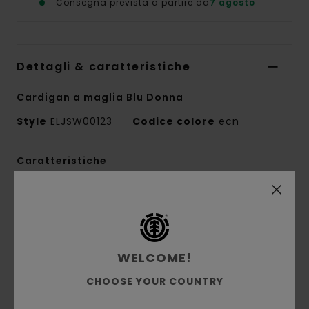
Consegna prevista a partire da
7 agosto
Dettagli & caratteristiche
Cardigan a maglia Blu Donna
Style
ELJSW00123
Codice colore
ecn
Caratteristiche
Tessuto:
67% nylon riciclato, 33% cotone
jacquard [7 GG]
Vestibilità:
vestibilità Crop
Girocollo
WELCOME!
Orlo e polsi a coste
CHOOSE YOUR COUNTRY
Chiusura davanti con bottoni
Etichetta tessuta Element Co. sul fondo