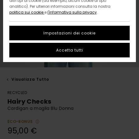
altri tipi di cookie (ad esempio, alcuni cookie di tipo
analitico). Per ulteriori informazioni consulta la nostra
politica sui cookie
e
l'informativa sulla privacy
.
Impostazioni dei cookie
Accetta tutti
Visualizza Tutto
RECYCLED
Hairy Checks
Cardigan a maglia Blu Donna
ECO-BONUS
95,00 €