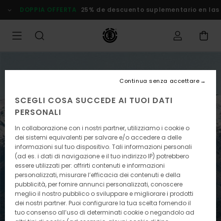
Salta
DOPPIA OFFERTA
25% de descuento suplementario en las
al
modulo
di
login
Continua senza accettare
SCEGLI COSA SUCCEDE AI TUOI DATI
PERSONALI
In collaborazione con i nostri partner, utilizziamo i cookie o
dei sistemi equivalenti per salvare e/o accedere a delle
informazioni sul tuo dispositivo. Tali informazioni personali
(ad es. i dati di navigazione e il tuo indirizzo IP) potrebbero
essere utilizzati per: offrirti contenuti e informazioni
personalizzati, misurare l’efficacia dei contenuti e della
pubblicità, per fornire annunci personalizzati, conoscere
meglio il nostro pubblico o sviluppare e migliorare i prodotti
dei nostri partner. Puoi configurare la tua scelta fornendo il
tuo consenso all’uso di determinati cookie o negandolo ad