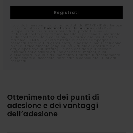
I tuoi dati personali saranno trattati da BOARDRIDERS Europe
in conformità con
l'Informativa sulla privacy
di ELEMENT
Europe. Saranno utilizzati per offrirti prodotti e servizi,
incluso il nostro programma fedeltà, e per tenerti informato
sulle nostre novità e collezioni, in particolare per il nostro
marchio ELEMENT. Per ottimizzare le nostre campagne e
personalizzare la tua esperienza, le nostre e-mail includono
pixel di tracciamento (analisi individuale di aperture e clic,
ora, dispositivo utilizzato). Se non desideri più ricevere
informazioni o offerte da uno dei nostri marchi, puoi
disiscriverti in qualsiasi momento, rifiutare il tracciamento
o richiedere di accedere, rettificare o cancellare i tuoi dati
personali.
Ottenimento dei punti di
adesione e dei vantaggi
dell’adesione