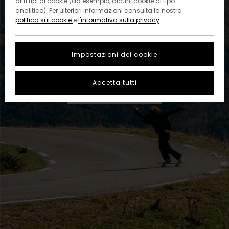
altri tipi di cookie (ad esempio, alcuni cookie di tipo
analitico). Per ulteriori informazioni consulta la nostra
Diventando un membro di MY ELEMENT
politica sui cookie
e
l'informativa sulla privacy
.
potrai ricevere prodotti esclusivi, accessi
a eventi, offerte di compleanno e tanto
Impostazioni dei cookie
altro ancora.
Accetta tutti
ISCRIVITI ORA