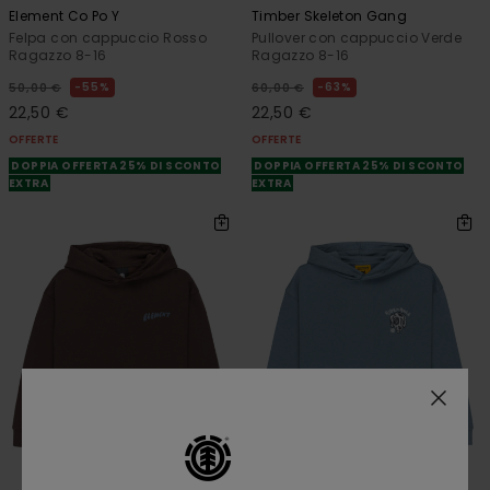
Element Co Po Y
Timber Skeleton Gang
Felpa con cappuccio Rosso
Pullover con cappuccio Verde
Ragazzo 8-16
Ragazzo 8-16
55%
63%
50,00 €
60,00 €
22,50 €
22,50 €
OFFERTE
OFFERTE
DOPPIA OFFERTA 25% DI SCONTO
DOPPIA OFFERTA 25% DI SCONTO
EXTRA
EXTRA