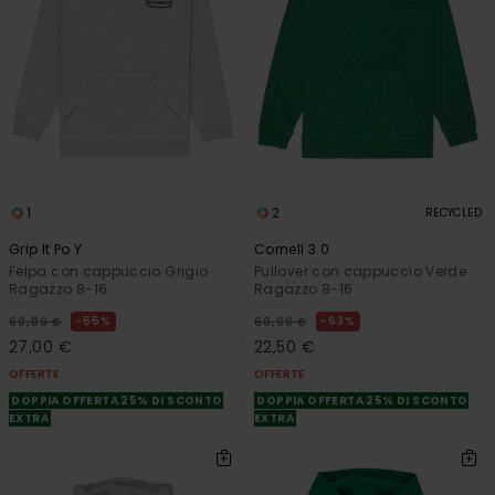
1
2
RECYCLED
Grip It Po Y
Cornell 3.0
Felpa con cappuccio Grigio
Pullover con cappuccio Verde
Ragazzo 8-16
Ragazzo 8-16
55%
63%
60,00 €
60,00 €
27,00 €
22,50 €
OFFERTE
OFFERTE
DOPPIA OFFERTA 25% DI SCONTO
DOPPIA OFFERTA 25% DI SCONTO
EXTRA
EXTRA