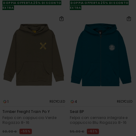
DOPPIA OFFERTA 25% DI SCONTO
DOPPIA OFFERTA 25% DI SCONTO
EXTRA
EXTRA
1
4
RECYCLED
RECYCLED
Timber Freight Train Po Y
Seal BP
Felpa con cappuccio Verde
Felpa con cerniera integrale e
Ragazzo 8-16
cappuccio Blu Ragazzo 8-16
55%
63%
60,00 €
55,00 €