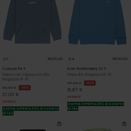
1
4
RECYCLED
RECYCLED
Curious Po Y
Icon Embroidery Cr Y
Felpa con cappuccio Blu
Felpa Blu Ragazzo 8-16
Ragazzo 8-16
63%
45,00 €
55%
60,00 €
16,87 €
27,00 €
OFFERTE
OFFERTE
DOPPIA OFFERTA 25% DI SCONTO
DOPPIA OFFERTA 25% DI SCONTO
EXTRA
EXTRA