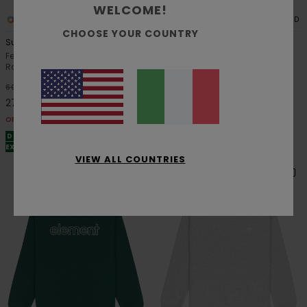
WELCOME!
1
1
RECYCLED
RECYCLED
CHOOSE YOUR COUNTRY
Sunrise Po Y
Timber Hobos Po Y
Felpa con cappuccio Marrone
Felpa con cappuccio Blu
Ragazzo 8-16
Ragazzo 8-16
55%
55%
60,00 €
60,00 €
27,00 €
27,00 €
OFFERTE
OFFERTE
DOPPIA OFFERTA 25% DI SCONTO
DOPPIA OFFERTA 25% DI SCONTO
EXTRA
EXTRA
VIEW ALL COUNTRIES