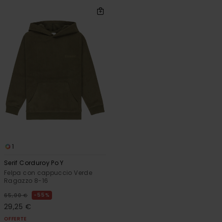
1
Serif Corduroy Po Y
Felpa con cappuccio Verde
Ragazzo 8-16
55%
65,00 €
29,25 €
OFFERTE