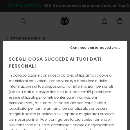
Salta
FFERTA
25% de descuento suplementario en las Ofertas
Rispar
alla
selezione
di
griglie
dei
prodotti
Offerte Bambini
Felpe e felpa con cappuccio
Continua senza accettare
SCEGLI COSA SUCCEDE AI TUOI DATI
e
Felpe e Felpa con Cappuccio
Giacche
Cappelli e B
PERSONALI
In collaborazione con i nostri partner, utilizziamo i cookie o
Filtra e Ordina
27
Risultati
dei sistemi equivalenti per salvare e/o accedere a delle
informazioni sul tuo dispositivo. Tali informazioni personali
Salta
Vai
(ad es. i dati di navigazione e il tuo indirizzo IP) potrebbero
ai
a
essere utilizzati per: offrirti contenuti e informazioni
criteri
visualizza
personalizzati, misurare l’efficacia dei contenuti e della
del
in
pubblicità, per fornire annunci personalizzati, conoscere
filtro
ordine
meglio il nostro pubblico o sviluppare e migliorare i prodotti
di
ricerca
dei nostri partner. Puoi configurare la tua scelta fornendo il
tuo consenso all’uso di determinati cookie o negandolo ad