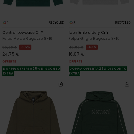
1
3
RECYCLED
RECYCLED
Central Lowcase Cr Y
Icon Embroidery Cr Y
Felpa Verde Ragazzo 8-16
Felpa Grigio Ragazzo 8-16
55%
63%
55,00 €
45,00 €
24,75 €
16,87 €
OFFERTE
OFFERTE
DOPPIA OFFERTA 25% DI SCONTO
DOPPIA OFFERTA 25% DI SCONTO
EXTRA
EXTRA