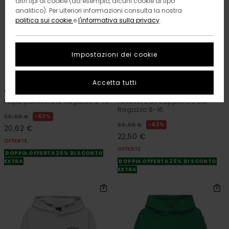
altri tipi di cookie (ad esempio, alcuni cookie di tipo
analitico). Per ulteriori informazioni consulta la nostra
politica sui cookie
e
l'informativa sulla privacy
.
Impostazioni dei cookie
3
2
RECYCLED
RECYCLED
Accetta tutti
Cornell 3.0
Cornell 3.0
Felpa pullover Blu Ragazzo 8-16
Pullover con cappuccio Blu
Ragazzo 8-16
63%
55,00 €
63%
60,00 €
20,62 €
22,50 €
OFFERTE
OFFERTE
DOPPIA OFFERTA 25% DI SCONTO
EXTRA
DOPPIA OFFERTA 25% DI SCONTO
EXTRA