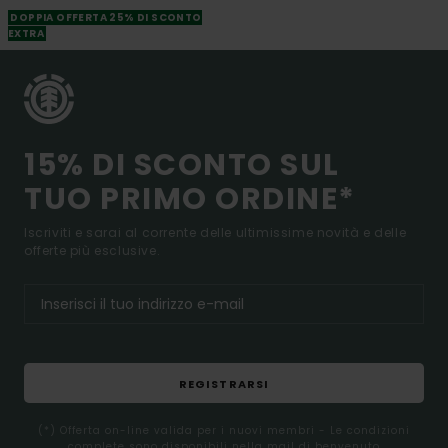
DOPPIA OFFERTA 25% DI SCONTO
EXTRA
15% DI SCONTO SUL
TUO PRIMO ORDINE*
Iscriviti e sarai al corrente delle ultimissime novità e delle
offerte più esclusive.
REGISTRARSI
(*) Offerta on-line valida per i nuovi membri - Le condizioni
complete sono disponibili nella mail di benvenuto