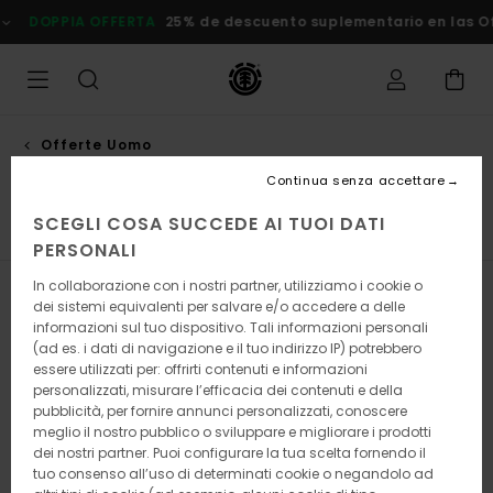
Salta
FFERTA
25% de descuento suplementario en las Ofertas
Rispar
alla
selezione
di
griglie
dei
prodotti
Offerte Uomo
Camicie
Continua senza accettare
SCEGLI COSA SUCCEDE AI TUOI DATI
e
Camicie
Bermuda
Felpe
Pantaloni
Giacche
PERSONALI
In collaborazione con i nostri partner, utilizziamo i cookie o
Filtra e Ordina
28
Risultati
dei sistemi equivalenti per salvare e/o accedere a delle
informazioni sul tuo dispositivo. Tali informazioni personali
Salta
Vai
(ad es. i dati di navigazione e il tuo indirizzo IP) potrebbero
ai
a
essere utilizzati per: offrirti contenuti e informazioni
criteri
visualizza
personalizzati, misurare l’efficacia dei contenuti e della
del
in
pubblicità, per fornire annunci personalizzati, conoscere
filtro
ordine
meglio il nostro pubblico o sviluppare e migliorare i prodotti
di
ricerca
dei nostri partner. Puoi configurare la tua scelta fornendo il
tuo consenso all’uso di determinati cookie o negandolo ad