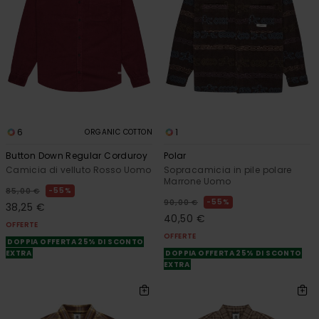
6
1
ORGANIC COTTON
Button Down Regular Corduroy
Polar
Camicia di velluto Rosso Uomo
Sopracamicia in pile polare
Marrone Uomo
55%
85,00 €
55%
90,00 €
38,25 €
40,50 €
OFFERTE
OFFERTE
DOPPIA OFFERTA 25% DI SCONTO
EXTRA
DOPPIA OFFERTA 25% DI SCONTO
EXTRA