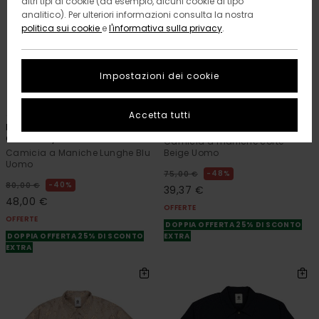
altri tipi di cookie (ad esempio, alcuni cookie di tipo
analitico). Per ulteriori informazioni consulta la nostra
politica sui cookie
e
l'informativa sulla privacy
.
Impostazioni dei cookie
1
1
ORGANIC COTTON
RECYCLED
Accetta tutti
Button Down Regular
Peace Camo
Chambray
Camicia a maniche corte
Camicia a Maniche Lunghe Blu
Beige Uomo
Uomo
48%
75,00 €
40%
80,00 €
39,37 €
48,00 €
OFFERTE
OFFERTE
DOPPIA OFFERTA 25% DI SCONTO
DOPPIA OFFERTA 25% DI SCONTO
EXTRA
EXTRA