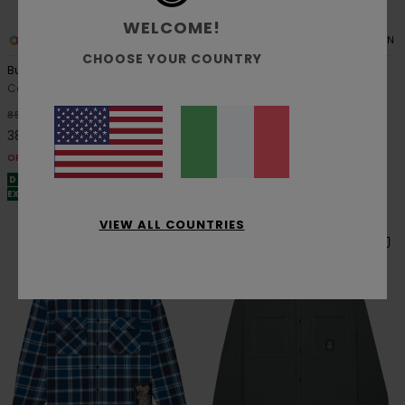
WELCOME!
6
1
ORGANIC COTTON
ORGANIC COTTON
CHOOSE YOUR COUNTRY
Button Down Regular Corduroy
Napkins
Camicia di velluto Grigio Uomo
Camicia a maniche corte Blu
Uomo
55%
85,00 €
55%
65,00 €
38,25 €
29,25 €
OFFERTE
OFFERTE
DOPPIA OFFERTA 25% DI SCONTO
EXTRA
DOPPIA OFFERTA 25% DI SCONTO
EXTRA
VIEW ALL COUNTRIES