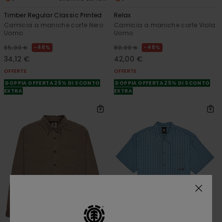
Timber Regular Classic Printed
Relax
Camicia a maniche corte Nero
Camicia a maniche corte Viola
Uomo
Uomo
48%
48%
65,00 €
80,00 €
34,12 €
42,00 €
OFFERTE
OFFERTE
DOPPIA OFFERTA 25% DI SCONTO
DOPPIA OFFERTA 25% DI SCONTO
EXTRA
EXTRA