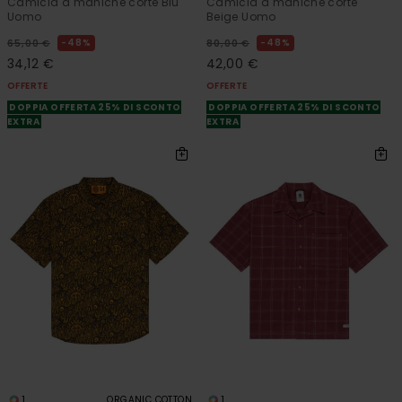
Camicia a maniche corte Blu
Camicia a maniche corte
Uomo
Beige Uomo
48%
48%
65,00 €
80,00 €
34,12 €
42,00 €
OFFERTE
OFFERTE
DOPPIA OFFERTA 25% DI SCONTO
DOPPIA OFFERTA 25% DI SCONTO
EXTRA
EXTRA
1
1
ORGANIC COTTON