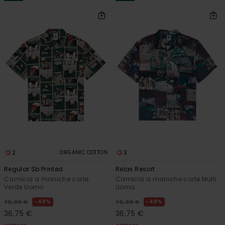
2
3
ORGANIC COTTON
Regular Sb Printed
Relax Resort
Camicia a maniche corte
Camicia a maniche corte Multi
Verde Uomo
Uomo
48%
48%
70,00 €
70,00 €
36,75 €
36,75 €