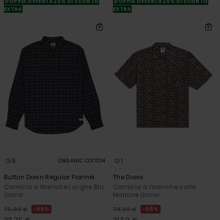
DOPPIA OFFERTA 25% DI SCONTO
DOPPIA OFFERTA 25% DI SCONTO
EXTRA
EXTRA
5
1
ORGANIC COTTON
Button Down Regular Flannel
The Doers
Camicia a Maniche Lunghe Blu
Camicia a maniche corte
Uomo
Marrone Uomo
55%
55%
75,00 €
70,00 €