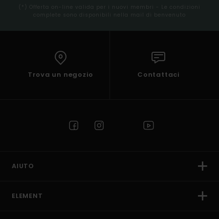
(*) Offerta on-line valida per i nuovi membri - Le condizioni
complete sono disponibili nella mail di benvenuto
Trova un negozio
Contattaci
AIUTO
ELEMENT