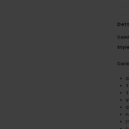
Dett
Cami
Styl
Cara
C
T
T
V
C
P
E