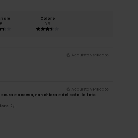
riale
Colore
.5
3.5
Acquisto verificato
Acquisto verificato
vo scura e accesa, non chiara e delicata. la foto
lore
: 2
/5