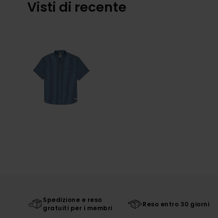
Visti di recente
Spedizione e reso
Reso entro 30 giorni
gratuiti per i membri