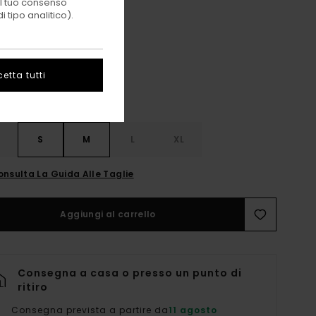
 il tuo consenso
 tipo analitico).
Riviera/offblack
i
etta tutti
S
S
M
L
XL
onsulta La Guida Alle Taglie
Aggiungi al carrello
Consegna a casa o presso un punto di
ritiro
Consegna prevista a partire da
11 agosto