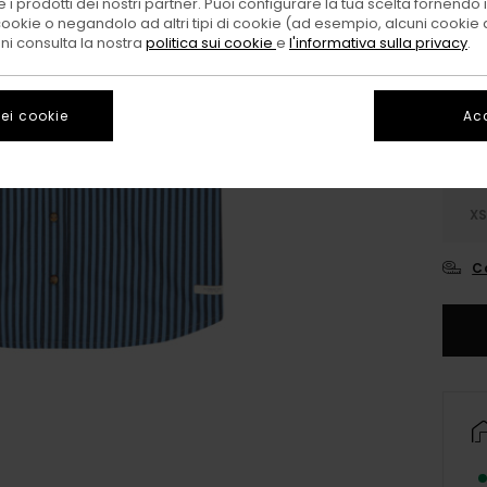
 i prodotti dei nostri partner. Puoi configurare la tua scelta fornendo
cookie o negandolo ad altri tipi di cookie (ad esempio, alcuni cookie di
Color
oni consulta la nostra
politica sui cookie
e
l'informativa sulla privacy
.
ei cookie
Acc
X
C