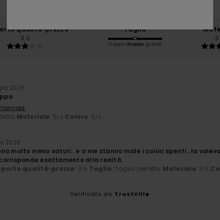
Il 0% dei nostri clienti consiglia questo prodotto
orto qualità-prezzo
Taglia
Mate
3.0
3
Troppo piccolo
Troppo grande
io 2026
oppa
 Français
rfetta
Materiale
: 5
Colore
: 5
/5
/5
o 2026
 sono molto meno saturi.. e a me stanno male i colori spenti.. la vole
orrisponde esattamente alla realtá.
porto qualità-prezzo
: 3
Taglia
: Taglia perfetta
Materiale
: 2
Co
/5
/5
Verificato da
TrustVille