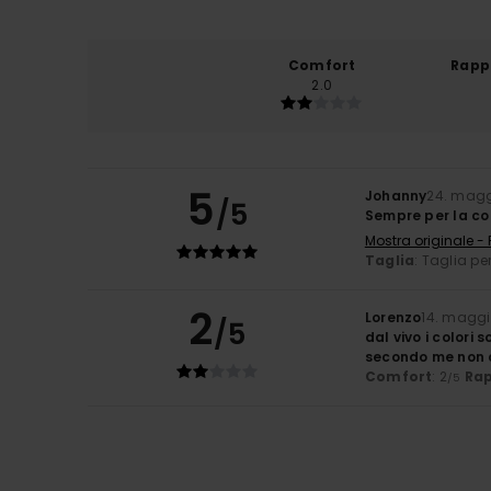
Comfort
Rapp
2.0
5
Johanny
24. magg
/5
Sempre per la c
Mostra originale -
Taglia
: Taglia pe
2
Lorenzo
14. maggi
/5
dal vivo i colori
secondo me non c
Comfort
: 2
Rap
/5