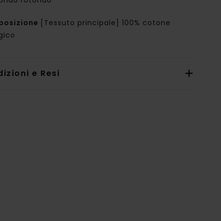
ondo rotondo
posizione
[Tessuto principale] 100% cotone
gico
izioni e Resi