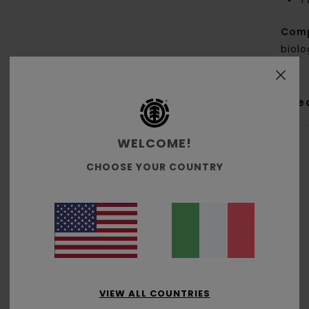
F
Com
biolo
Sped
WELCOME!
CHOOSE YOUR COUNTRY
Punteggio medio
3.5
/5
VIEW ALL COUNTRIES
basato su
2 recensioni verificate
dal maggio 2026