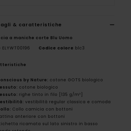
agli & caratteristiche
cia a maniche corte Blu Uomo
e
ELYWT00196
Codice colore
blc3
tteristiche
onscious by Nature:
cotone GOTS biologico
essuto:
cotone biologico
essuto:
righe tinto in filo [135 g/m²]
estibilità:
vestibilità regular classica e comoda
ollo:
Collo camicia con bottoni
attina anteriore con bottoni
tichetta ricamata sul lato sinistro in basso