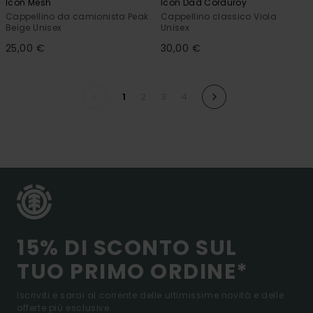
Icon Mesh
Icon Dad Corduroy
Cappellino da camionista Peak
Cappellino classico Viola
Beige Unisex
Unisex
25,00 €
30,00 €
1
2
3
4
15% DI SCONTO SUL
TUO PRIMO ORDINE*
Iscriviti e sarai al corrente delle ultimissime novità e delle
offerte più esclusive.