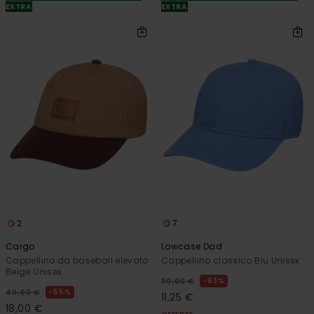
EXTRA
EXTRA
2
7
Cargo
Lowcase Dad
Cappellino da baseball elevato
Cappellino classico Blu Unisex
Beige Unisex
63%
30,00 €
55%
40,00 €
11,25 €
18,00 €