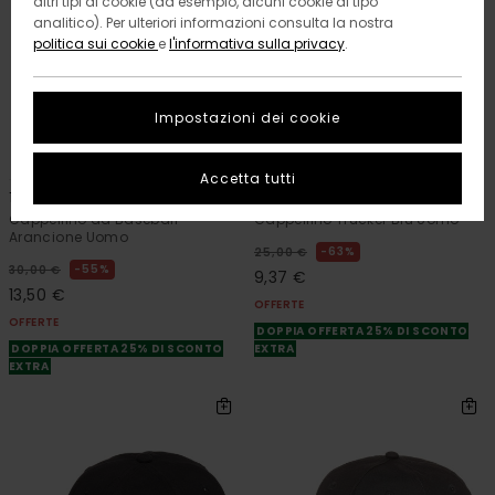
altri tipi di cookie (ad esempio, alcuni cookie di tipo
analitico). Per ulteriori informazioni consulta la nostra
politica sui cookie
e
l'informativa sulla privacy
.
Impostazioni dei cookie
1
1
Accetta tutti
1992
Printable
Cappellino da Baseball
Cappellino Trucker Blu Uomo
Arancione Uomo
63%
25,00 €
55%
30,00 €
9,37 €
13,50 €
OFFERTE
OFFERTE
DOPPIA OFFERTA 25% DI SCONTO
DOPPIA OFFERTA 25% DI SCONTO
EXTRA
EXTRA