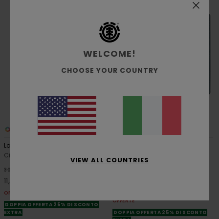
WELCOME!
CHOOSE YOUR COUNTRY
6
3
Lowcase Webbing
Icon Strap
Cintura in rete Verde Unisex
Portafoglio grande a due ante
VIEW ALL COUNTRIES
resistente Blu Unisex
63%
30,00 €
55%
35,00 €
11,25 €
15,75 €
OFFERTE
OFFERTE
DOPPIA OFFERTA 25% DI SCONTO
EXTRA
DOPPIA OFFERTA 25% DI SCONTO