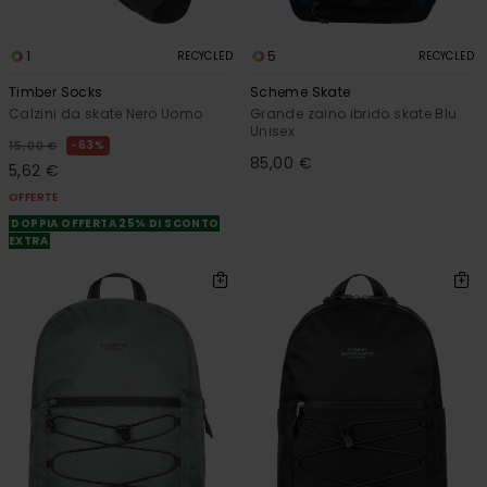
1
5
RECYCLED
RECYCLED
Timber Socks
Scheme Skate
Calzini da skate Nero Uomo
Grande zaino ibrido skate Blu
Unisex
63%
15,00 €
85,00 €
5,62 €
OFFERTE
DOPPIA OFFERTA 25% DI SCONTO
EXTRA