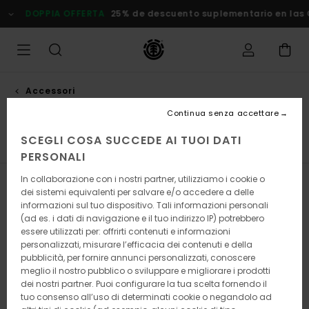
Salta
A
25% de descuento suplementario en las Ofertas
Risparmia Su
alla
selezione
di
griglie
dei
prodotti
Accessori
Accessori uomo
Continua senza accettare
SCEGLI COSA SUCCEDE AI TUOI DATI
nture
Portafogli
Calze
Berretti
Visualizza tutto
PERSONALI
In collaborazione con i nostri partner, utilizziamo i cookie o
Filtra e Ordina
163
Risultati
dei sistemi equivalenti per salvare e/o accedere a delle
informazioni sul tuo dispositivo. Tali informazioni personali
Salta
Vai
(ad es. i dati di navigazione e il tuo indirizzo IP) potrebbero
ai
a
essere utilizzati per: offrirti contenuti e informazioni
criteri
visualizza
personalizzati, misurare l’efficacia dei contenuti e della
del
in
pubblicità, per fornire annunci personalizzati, conoscere
filtro
ordine
meglio il nostro pubblico o sviluppare e migliorare i prodotti
di
ricerca
dei nostri partner. Puoi configurare la tua scelta fornendo il
tuo consenso all’uso di determinati cookie o negandolo ad