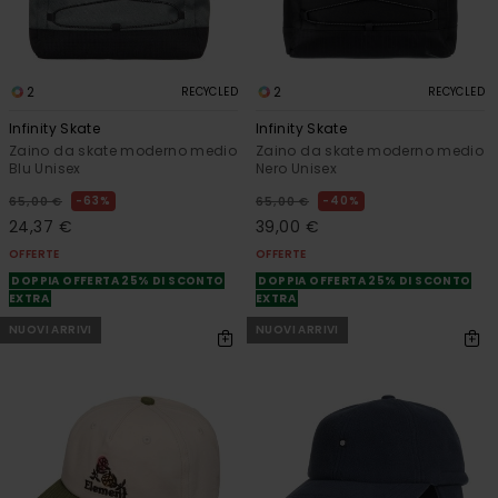
2
2
RECYCLED
RECYCLED
Infinity Skate
Infinity Skate
Zaino da skate moderno medio
Zaino da skate moderno medio
Blu Unisex
Nero Unisex
63%
40%
65,00 €
65,00 €
24,37 €
39,00 €
OFFERTE
OFFERTE
DOPPIA OFFERTA 25% DI SCONTO
DOPPIA OFFERTA 25% DI SCONTO
EXTRA
EXTRA
NUOVI ARRIVI
NUOVI ARRIVI