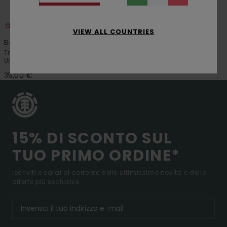
1
1
VIEW ALL COUNTRIES
Element
Element
Truck Grezzi da 5.25” Multi
Truck Grezzi da 5.0 Multi Unisex
Unisex
35,00 €
35,00 €
15% DI SCONTO SUL
TUO PRIMO ORDINE*
Iscriviti e sarai al corrente delle ultimissime novità e delle
offerte più esclusive.