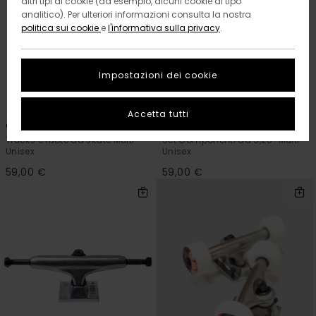
altri tipi di cookie (ad esempio, alcuni cookie di tipo
analitico). Per ulteriori informazioni consulta la nostra
politica sui cookie
e
l'informativa sulla privacy
.
Impostazioni dei cookie
1
1
Accetta tutti
Component Bundle 5.5"
Element
Trucks e ruote da skate Multi
Set Componenti da 5,25” Multi
Unisex
Unisex
59,00 €
59,00 €