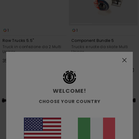
1
1
Raw Trucks 5.5"
Component Bundle 5
Truck in confezione da 2 Multi
Trucks e ruote da skate Multi
Unisex
Unisex
35,00 €
59,00 €
WELCOME!
CHOOSE YOUR COUNTRY