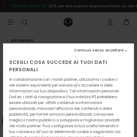
Salta
DOPPIA OFFERTA
25% de descuento suplementario en las Of
alla
selezione
di
griglie
dei
prodotti
Accessori
Truck
Continua senza accettare
SCEGLI COSA SUCCEDE AI TUOI DATI
scinetti
Hardware
Truck
Ruote
Visualizza tutto
PERSONALI
In collaborazione con i nostri partner, utilizziamo i cookie o
Filtra e Ordina
6
Risultati
dei sistemi equivalenti per salvare e/o accedere a delle
informazioni sul tuo dispositivo. Tali informazioni personali
Salta
Vai
(ad es. i dati di navigazione e il tuo indirizzo IP) potrebbero
ai
a
essere utilizzati per: offrirti contenuti e informazioni
criteri
visualizza
personalizzati, misurare l’efficacia dei contenuti e della
del
in
pubblicità, per fornire annunci personalizzati, conoscere
filtro
ordine
meglio il nostro pubblico o sviluppare e migliorare i prodotti
di
ricerca
dei nostri partner. Puoi configurare la tua scelta fornendo il
tuo consenso all’uso di determinati cookie o negandolo ad