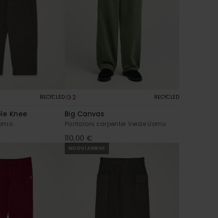
2
RECYCLED
RECYCLED
ble Knee
Big Canvas
Uomo
Pantaloni carpenter Verde Uomo
110,00 €
NUOVI ARRIVI