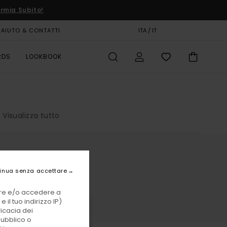
rmia Subito!
AIUTO & CONTATTI
CARTA REGALO
ITA / IT
NEGOZI
RDS
LOOKBOOK
Visualizza tutto
inua senza accettare
vare e/o accedere a
 il tuo indirizzo IP)
ficacia dei
pubblico o