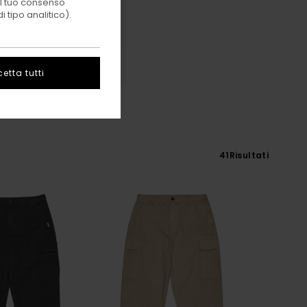
 il tuo consenso
 tipo analitico).
etta tutti
Big
41
Risultati