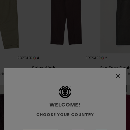
4
2
RECYCLED
RECYCLED
Relax Work
Esp Easy Dou
erde Uomo
Pantaloni chino Marrone Uomo
Jogger Verde 
80,00 €
130,00 €
NUOVI ARRIVI
NUOVI ARRIVI
WELCOME!
CHOOSE YOUR COUNTRY