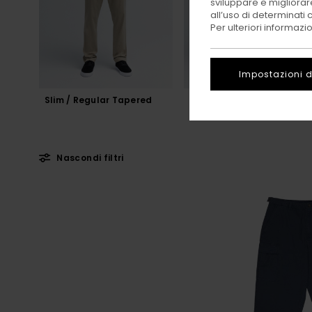
sviluppare e migliorare
all’uso di determinati 
Per ulteriori informazi
Impostazioni d
Slim / Regular Tapered
Regular
Nascondi filtri
Salta
Vai
ai
a
criteri
visualizza
del
in
filtro
ordine
di
ricerca