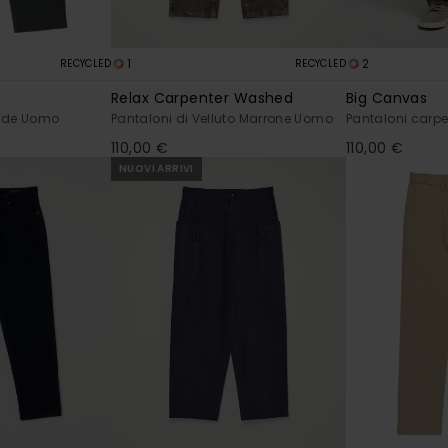
1
2
RECYCLED
RECYCLED
Relax Carpenter Washed
Big Canvas
erde Uomo
Pantaloni di Velluto Marrone Uomo
Pantaloni carp
110,00 €
110,00 €
NUOVI ARRIVI