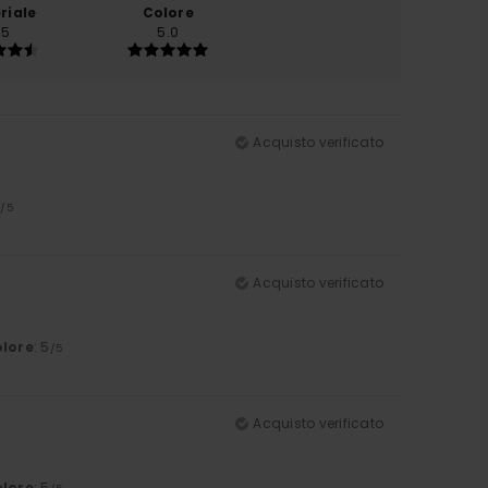
riale
Colore
.5
5.0
Acquisto verificato
5
/5
Acquisto verificato
lore
: 5
/5
Acquisto verificato
lore
: 5