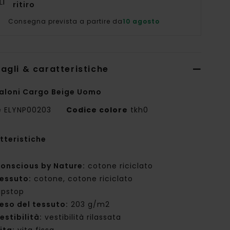
ritiro
Consegna prevista a partire da
10 agosto
agli & caratteristiche
aloni Cargo Beige Uomo
e
ELYNP00203
Codice colore
tkh0
tteristiche
onscious by Nature:
cotone riciclato
essuto:
cotone, cotone riciclato
ipstop
eso del tessuto:
203 g/m2
estibilità:
vestibilità rilassata