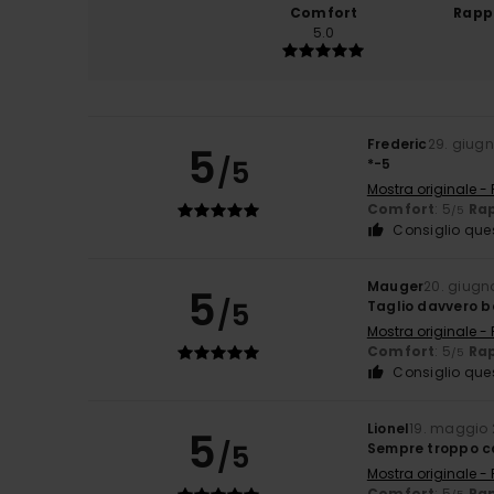
Comfort
Rapp
5.0
Frederic
29. giug
5
/5
*-5
Mostra originale -
Comfort
: 5
Rap
/5
Consiglio que
Mauger
20. giugn
5
/5
Taglio davvero b
Mostra originale -
Comfort
: 5
Rap
/5
Consiglio que
Lionel
19. maggio
5
/5
Sempre troppo c
Mostra originale -
Comfort
: 5
Rap