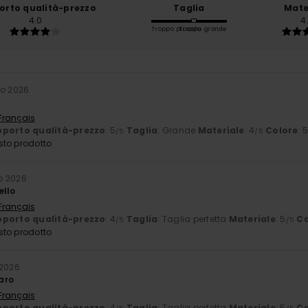
orto qualità-prezzo
Taglia
Mate
4.0
4
Troppo piccolo
Troppo grande
no 2026
 Français
porto qualità-prezzo
: 5
Taglia
: Grande
Materiale
: 4
Colore
: 
/5
/5
sto prodotto
o 2026
ello
 Français
porto qualità-prezzo
: 4
Taglia
: Taglia perfetta
Materiale
: 5
Co
/5
/5
sto prodotto
 2026
aro
 Français
porto qualità-prezzo
: 4
Taglia
: Taglia perfetta
Materiale
: 5
Co