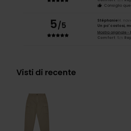
/5
Consiglio que
5
Stéphanie
14. no
/5
Un po' costosi, m
Mostra originale -
Comfort
: 5
Rap
/5
Visti di recente