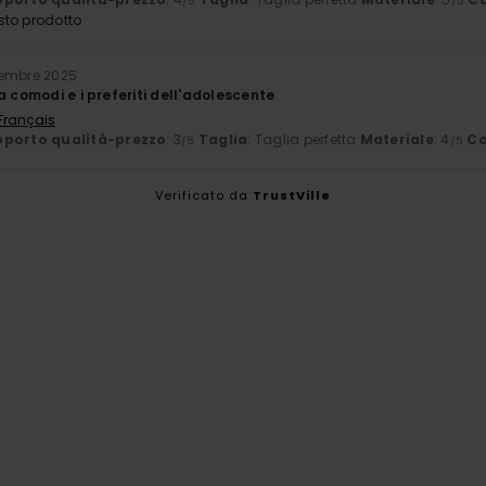
/5
/5
sto prodotto
vembre 2025
a comodi e i preferiti dell'adolescente
 Français
porto qualità-prezzo
: 3
Taglia
: Taglia perfetta
Materiale
: 4
Co
/5
/5
Verificato da
TrustVille