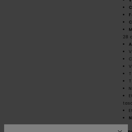
V
C
F
C
M
28 c
A
V
C
V
T
T
N
E
tas
E
N
Com