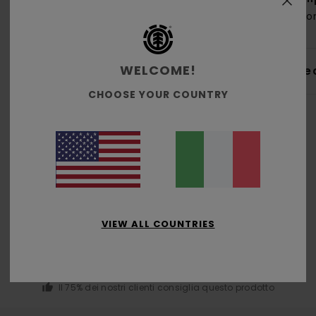
coton
WELCOME!
Sped
CHOOSE YOUR COUNTRY
Punteggio medio
5.0
VIEW ALL COUNTRIES
/5
basato su
4 recensioni verificate
dal novembre 2025
Il 75% dei nostri clienti consiglia questo prodotto