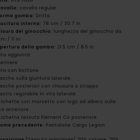
ita:
vita fissa
avallo:
cavallo regular
orma gamba:
Dritta
ucitura interna:
78 cm / 30.7 in
isura del ginocchio:
lunghezza del ginocchio da
m / 11 in
pertura della gamba:
21.5 cm / 8.5 in
ita aggiunta
erniere
ita con bottone
asche sulla giuntura laterale
asche posteriori con chiusura a strappo
astro regolabile in vita laterale
tichetta con morsetto con logo ad albero sulla
ca anteriore
tichetta tessuta Element Co posteriore
ome precedente:
Pantalone Cargo Legion
posizione
[Tessuto principale] 70% cotone, 30%