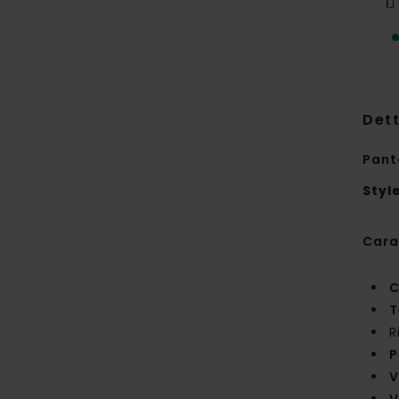
Dett
Pant
Styl
Cara
C
T
R
P
V