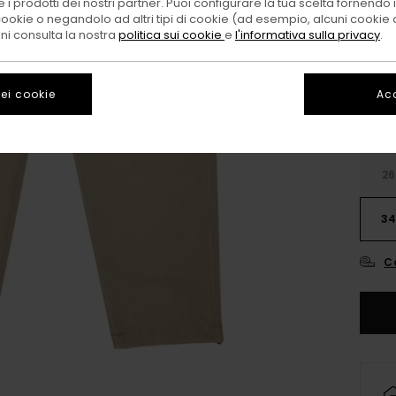
 i prodotti dei nostri partner. Puoi configurare la tua scelta fornendo
cookie o negandolo ad altri tipi di cookie (ad esempio, alcuni cookie di
Color
oni consulta la nostra
politica sui cookie
e
l'informativa sulla privacy
.
ei cookie
Acc
26
3
C