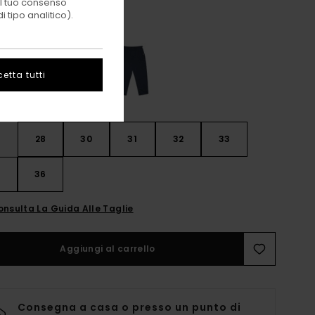
 il tuo consenso
 tipo analitico).
Aluminum
i
etta tutti
28
30
31
32
33
4
36
onsulta La Guida Alle Taglie
Aggiungi al carrello
Consegna a casa o presso un punto di