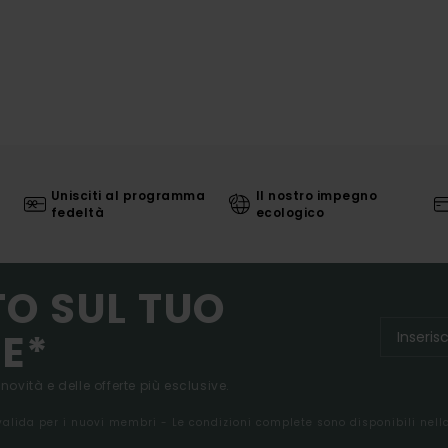
Unisciti al programma
Il nostro impegno
fedeltà
ecologico
TO SUL TUO
E*
 novità e delle offerte più esclusive.
 valida per i nuovi membri - Le condizioni complete sono disponibili nel