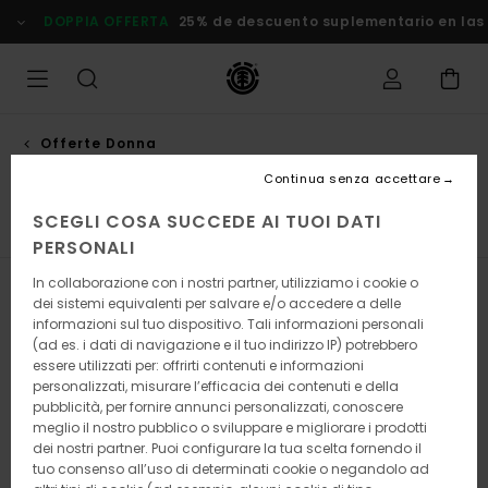
Salta
DOPPIA OFFERTA
25% de descuento suplementario en las
alla
selezione
di
griglie
dei
prodotti
Offerte Donna
Felpe con e senza cappuccio
Continua senza accettare
SCEGLI COSA SUCCEDE AI TUOI DATI
p
Felpe con e senza Cappuccio
Pantaloni
Giacche
PERSONALI
In collaborazione con i nostri partner, utilizziamo i cookie o
Filtra e Ordina
9
Risultati
dei sistemi equivalenti per salvare e/o accedere a delle
informazioni sul tuo dispositivo. Tali informazioni personali
Salta
Vai
(ad es. i dati di navigazione e il tuo indirizzo IP) potrebbero
ai
a
essere utilizzati per: offrirti contenuti e informazioni
criteri
visualizza
personalizzati, misurare l’efficacia dei contenuti e della
del
in
pubblicità, per fornire annunci personalizzati, conoscere
filtro
ordine
meglio il nostro pubblico o sviluppare e migliorare i prodotti
di
ricerca
dei nostri partner. Puoi configurare la tua scelta fornendo il
tuo consenso all’uso di determinati cookie o negandolo ad