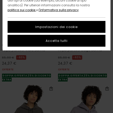
altri tipi di cookie (ad esempio, alcuni cookie di tipo
analitico). Per ulteriori informazioni consulta la nostra
politica sui cookie
e
l'informativa sulla privacy
.
Impostazioni dei cookie
2
2
RECYCLED
RECYCLED
Accetta tutti
Cornell 3.0
Cornell 3.0
Felpa pullover Viola Donna
Felpa pullover Beige Donna
63%
63%
65,00 €
65,00 €
24,37 €
24,37 €
OFFERTE
OFFERTE
DOPPIA OFFERTA 25% DI SCONTO
DOPPIA OFFERTA 25% DI SCONTO
EXTRA
EXTRA