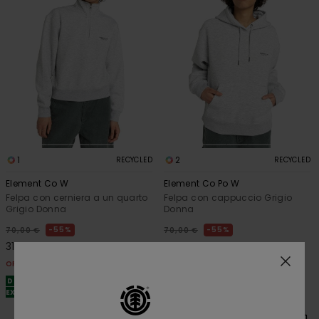
1
2
RECYCLED
RECYCLED
Element Co W
Element Co Po W
Felpa con cerniera a un quarto
Felpa con cappuccio Grigio
Grigio Donna
Donna
55%
55%
70,00 €
70,00 €
31,50 €
31,50 €
OFFERTE
OFFERTE
DOPPIA OFFERTA 25% DI SCONTO
DOPPIA OFFERTA 25% DI SCONTO
EXTRA
EXTRA