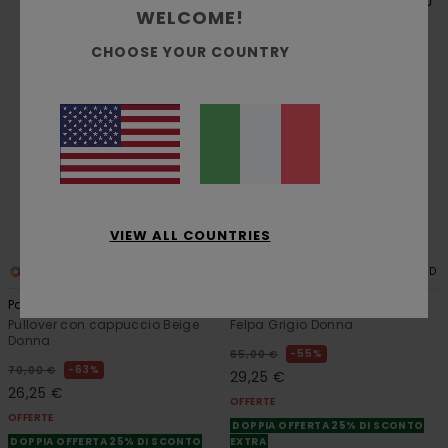
WELCOME!
CHOOSE YOUR COUNTRY
VIEW ALL COUNTRIES
1
2
RECYCLED
RECYCLED
Party Flower
Element Co Cr W
Pullover con cappuccio Beige
Felpa Grigio Donna
Donna
55%
65,00 €
63%
70,00 €
29,25 €
26,25 €
OFFERTE
OFFERTE
DOPPIA OFFERTA 25% DI SCONTO
DOPPIA OFFERTA 25% DI SCONTO
EXTRA