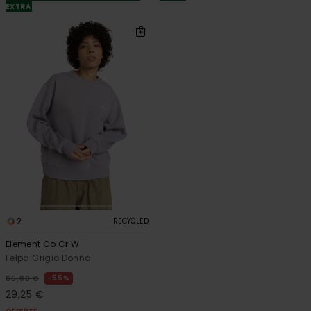
EXTRA
2
RECYCLED
Element Co Cr W
Felpa Grigio Donna
55%
65,00 €
29,25 €