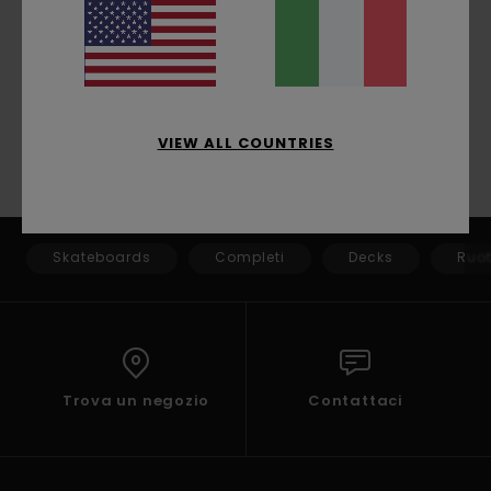
ISCRIVITI
Clicca qui
per partecipare senza iscriverti alla nostra
newsletter
VIEW ALL COUNTRIES
Skateboards
Completi
Decks
Ruo
Trova un negozio
Contattaci