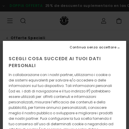
DOPPIA OFFERTA
25% de descuento suplementario en las Of
Offerte Speciali
Continua senza accettare
SCEGLI COSA SUCCEDE AI TUOI DATI
PERSONALI
In collaborazione con i nostri partner, utilizziamo i cookie o
dei sistemi equivalenti per salvare e/o accedere a delle
informazioni sul tuo dispositivo. Tali informazioni personali
(ad es. i dati di navigazione e il tuo indirizzo IP) potrebbero
essere utilizzati per: offrirti contenuti e informazioni
personalizzati, misurare l’efficacia dei contenuti e della
pubblicità, per fornire annunci personalizzati, conoscere
meglio il nostro pubblico o sviluppare e migliorare i prodotti
dei nostri partner. Puoi configurare la tua scelta fornendo il
tuo consenso all’uso di determinati cookie o negandolo ad