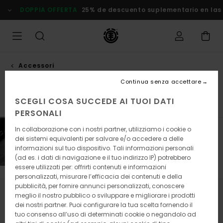
Salta
DOPPIA OFFERTA
25% de descuento suplementario en las
alla
selezione
di
griglie
dei
prodotti
Accessori
Barre orizzontali e corrimano
Continua senza accettare
SCEGLI COSA SUCCEDE AI TUOI DATI
Cuscinetti
Hardware
Truck
Ruote
Visualizza tu
PERSONALI
In collaborazione con i nostri partner, utilizziamo i cookie o
dei sistemi equivalenti per salvare e/o accedere a delle
informazioni sul tuo dispositivo. Tali informazioni personali
(ad es. i dati di navigazione e il tuo indirizzo IP) potrebbero
essere utilizzati per: offrirti contenuti e informazioni
personalizzati, misurare l’efficacia dei contenuti e della
pubblicità, per fornire annunci personalizzati, conoscere
meglio il nostro pubblico o sviluppare e migliorare i prodotti
Continua a seguirci, i prodotti che
dei nostri partner. Puoi configurare la tua scelta fornendo il
cerchi presto saranno di nuovo
tuo consenso all’uso di determinati cookie o negandolo ad