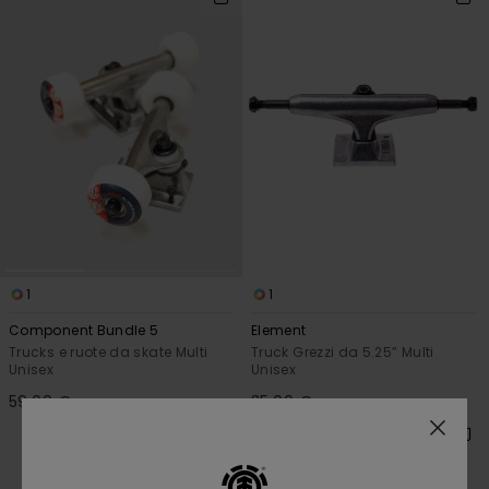
1
1
Component Bundle 5
Element
Trucks e ruote da skate Multi
Truck Grezzi da 5.25” Multi
Unisex
Unisex
59,00 €
35,00 €