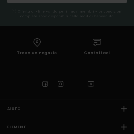
(*) Offerta on-line valida per i nuovi membri - Le condizioni
complete sono disponibili nella mail di benvenuto
Trova un negozio
Contattaci
AIUTO
ELEMENT