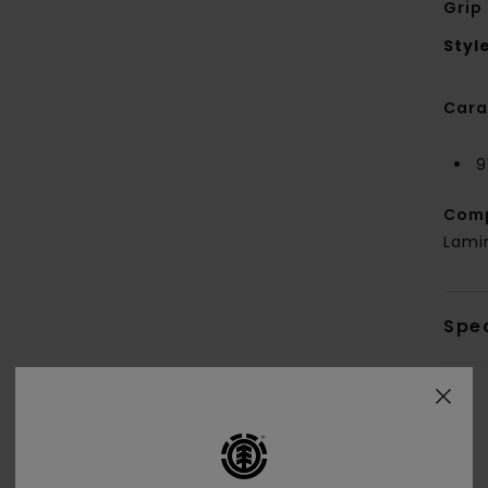
Grip
Styl
Cara
9
Com
Lami
Sped