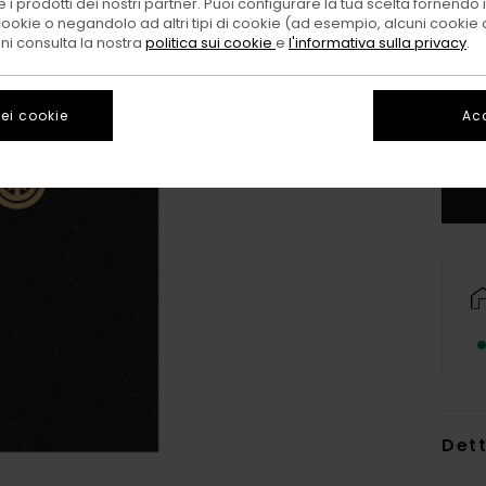
 i prodotti dei nostri partner. Puoi configurare la tua scelta fornendo
cookie o negandolo ad altri tipi di cookie (ad esempio, alcuni cookie di
oni consulta la nostra
politica sui cookie
e
l'informativa sulla privacy
.
ei cookie
Acc
Dett