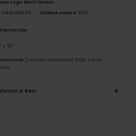
 con Logo Multi Unisex
e
N4AHA6ELP9
Codice colore
0001
tteristiche
" x 33"
posizione
[Tessuto principale] 100% Carta
nata
izioni e Resi