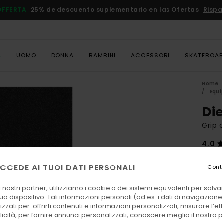
OFFERTA
25% de descuento suplementario en las Ofertas
Rispa
A
UOMO
DONNA
BAMBINI
ACCESSORI
SKATEBOA
Home
Equi
Di
Grip 
4.0
10,
CCEDE AI TUOI DATI PERSONALI
Cont
 nostri partner, utilizziamo i cookie o dei sistemi equivalenti per sal
Color
uo dispositivo. Tali informazioni personali (ad es. i dati di navigazione e
zzati per: offrirti contenuti e informazioni personalizzati, misurare l’ef
licità, per fornire annunci personalizzati, conoscere meglio il nostro 