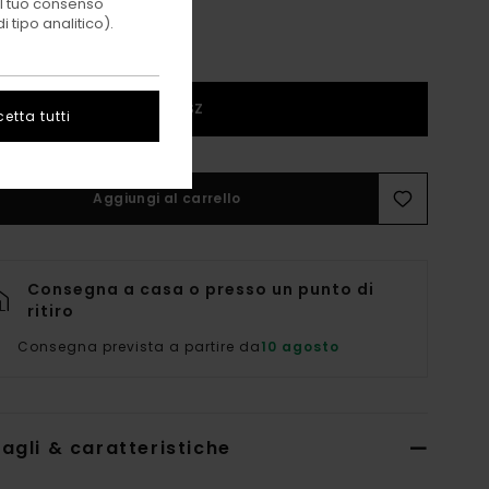
 il tuo consenso
 tipo analitico).
1SZ
etta tutti
Aggiungi al carrello
Consegna a casa o presso un punto di
ritiro
Consegna prevista a partire da
10 agosto
agli & caratteristiche