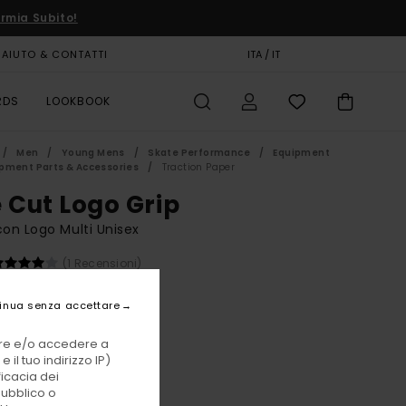
rmia Subito!
AIUTO & CONTATTI
CARTA REGALO
ITA / IT
NEGOZI
RDS
LOOKBOOK
Men
Young Mens
Skate Performance
Equipment
pment Parts & Accessories
Traction Paper
e Cut Logo Grip
con Logo Multi Unisex
(1 Recensioni)
50 €
inua senza accettare
vare e/o accedere a
Assorted
i
 il tuo indirizzo IP)
ficacia dei
pubblico o