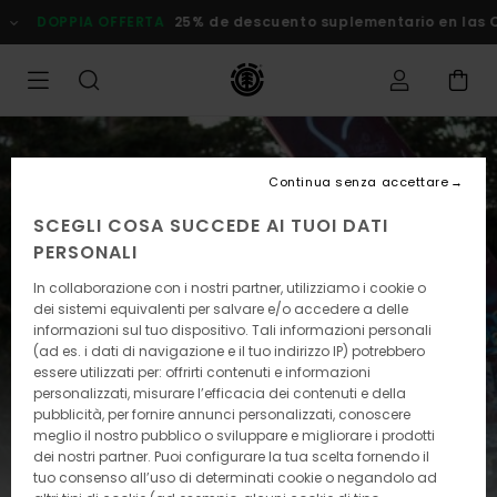
Salta
DOPPIA OFFERTA
25% de descuento suplementario en las Of
al
contenuto
Continua senza accettare
SCEGLI COSA SUCCEDE AI TUOI DATI
PERSONALI
In collaborazione con i nostri partner, utilizziamo i cookie o
dei sistemi equivalenti per salvare e/o accedere a delle
informazioni sul tuo dispositivo. Tali informazioni personali
(ad es. i dati di navigazione e il tuo indirizzo IP) potrebbero
essere utilizzati per: offrirti contenuti e informazioni
personalizzati, misurare l’efficacia dei contenuti e della
pubblicità, per fornire annunci personalizzati, conoscere
meglio il nostro pubblico o sviluppare e migliorare i prodotti
dei nostri partner. Puoi configurare la tua scelta fornendo il
tuo consenso all’uso di determinati cookie o negandolo ad