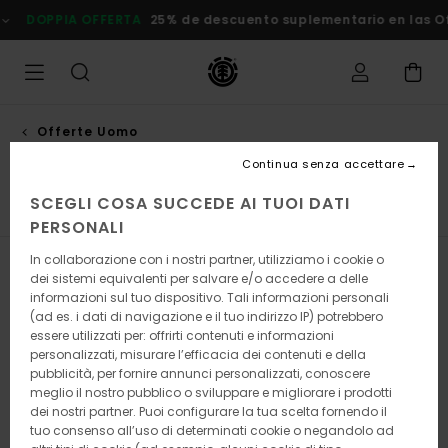
Salta
25% de descuento suplementario en las Ofertas
Risparmia Su
alla
selezione
di
griglie
dei
prodotti
Offerte Uomo
Magliette
Continua senza accettare
SCEGLI COSA SUCCEDE AI TUOI DATI
Magliette
Camicie
Bermuda
Felpe
Pantaloni
PERSONALI
In collaborazione con i nostri partner, utilizziamo i cookie o
Filtra e Ordina
112
Risultati
dei sistemi equivalenti per salvare e/o accedere a delle
informazioni sul tuo dispositivo. Tali informazioni personali
Salta
Vai
(ad es. i dati di navigazione e il tuo indirizzo IP) potrebbero
ai
a
essere utilizzati per: offrirti contenuti e informazioni
criteri
visualizza
personalizzati, misurare l’efficacia dei contenuti e della
del
in
pubblicità, per fornire annunci personalizzati, conoscere
filtro
ordine
meglio il nostro pubblico o sviluppare e migliorare i prodotti
di
ricerca
dei nostri partner. Puoi configurare la tua scelta fornendo il
tuo consenso all’uso di determinati cookie o negandolo ad