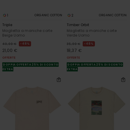
1
2
ORGANIC COTTON
ORGANIC COTTON
Triple
Timber Orbit
Maglietta a maniche corte
Maglietta a maniche corte
Beige Uomo
Verde Uomo
48%
48%
40,00 €
35,00 €
21,00 €
18,37 €
OFFERTE
OFFERTE
DOPPIA OFFERTA 25% DI SCONTO
DOPPIA OFFERTA 25% DI SCONTO
EXTRA
EXTRA