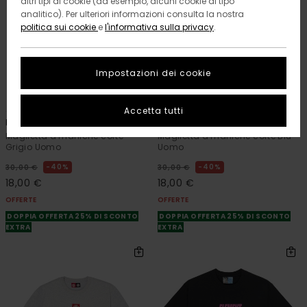
altri tipi di cookie (ad esempio, alcuni cookie di tipo
analitico). Per ulteriori informazioni consulta la nostra
politica sui cookie
e
l'informativa sulla privacy
.
Impostazioni dei cookie
12
12
ORGANIC COTTON
ORGANIC COTTON
Accetta tutti
Icon Label Pocket
Icon Label Pocket
Maglietta a maniche corte
Maglietta a maniche corte Blu
Grigio Uomo
Uomo
40%
40%
30,00 €
30,00 €
18,00 €
18,00 €
OFFERTE
OFFERTE
DOPPIA OFFERTA 25% DI SCONTO
DOPPIA OFFERTA 25% DI SCONTO
EXTRA
EXTRA