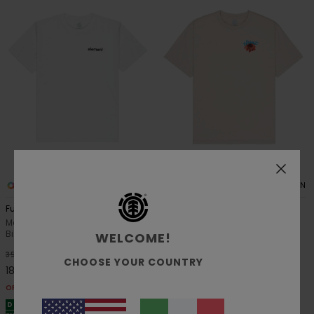
2
2
ORGANIC COTTON
ORGANIC COTTON
Future Nature
Dahlia
Maglietta a maniche corte
Maglietta a maniche corte
Bianco Uomo
Beige Uomo
WELCOME!
48%
48%
35,00 €
40,00 €
CHOOSE YOUR COUNTRY
18,37 €
21,00 €
OFFERTE
OFFERTE
DOPPIA OFFERTA 25% DI SCONTO
DOPPIA OFFERTA 25% DI SCONTO