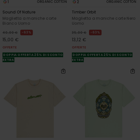
1
2
ORGANIC COTTON
ORGANIC COTTON
Sound Of Nature
Timber Orbit
Maglietta a maniche corte
Maglietta a maniche corte Nero
Bianco Uomo
Uomo
63%
63%
40,00 €
35,00 €
15,00 €
13,12 €
OFFERTE
OFFERTE
DOPPIA OFFERTA 25% DI SCONTO
DOPPIA OFFERTA 25% DI SCONTO
EXTRA
EXTRA