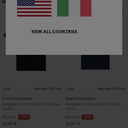
EXTRA
EXTRA
VIEW ALL COUNTRIES
15
15
ORGANIC COTTON
ORGANIC COTTON
Icon Embroidery
Icon Embroidery
Maglietta a maniche corte Nero
Maglietta a maniche corte Blu
Uomo
Uomo
40%
40%
35,00 €
35,00 €
21,00 €
21,00 €