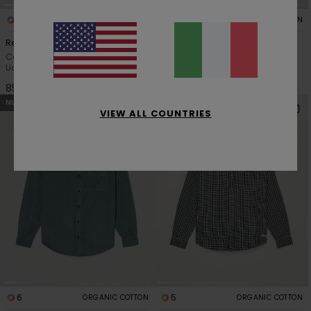
1
3
ORGANIC COTTON
Relax Denim
Button Down Regular Oxford
Camicia a Maniche Lunghe Blu
Camicia a Maniche Lunghe
Uomo
Verde Uomo
85,00 €
70,00 €
NUOVI ARRIVI
NUOVI ARRIVI
VIEW ALL COUNTRIES
6
5
ORGANIC COTTON
ORGANIC COTTON