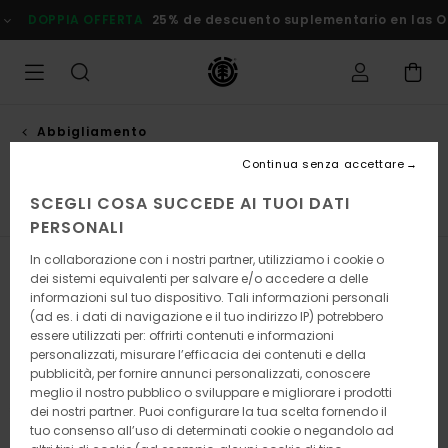
Salta
FFERTA
25% de descuento suplementario en las Ofertas
Rispar
alla
selezione
di
griglie
dei
prodotti
Abbigliamento
Camicie
Continua senza accettare
SCEGLI COSA SUCCEDE AI TUOI DATI
Camicie a Maniche Lunghe
Camicie a Maniche Corte
PERSONALI
In collaborazione con i nostri partner, utilizziamo i cookie o
Filtra e Ordina
29
Risultati
dei sistemi equivalenti per salvare e/o accedere a delle
informazioni sul tuo dispositivo. Tali informazioni personali
Salta
Vai
(ad es. i dati di navigazione e il tuo indirizzo IP) potrebbero
ai
a
essere utilizzati per: offrirti contenuti e informazioni
criteri
visualizza
personalizzati, misurare l’efficacia dei contenuti e della
del
in
pubblicità, per fornire annunci personalizzati, conoscere
filtro
ordine
meglio il nostro pubblico o sviluppare e migliorare i prodotti
di
ricerca
dei nostri partner. Puoi configurare la tua scelta fornendo il
tuo consenso all’uso di determinati cookie o negandolo ad