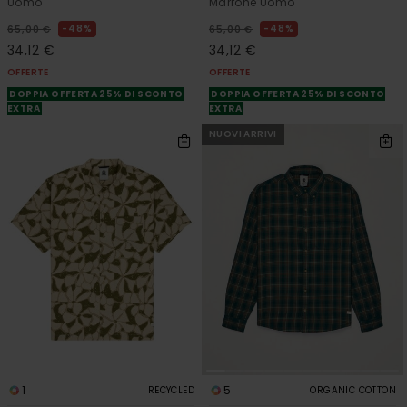
Uomo
Marrone Uomo
48%
48%
65,00 €
65,00 €
34,12 €
34,12 €
OFFERTE
OFFERTE
DOPPIA OFFERTA 25% DI SCONTO
DOPPIA OFFERTA 25% DI SCONTO
EXTRA
EXTRA
NUOVI ARRIVI
1
5
RECYCLED
ORGANIC COTTON