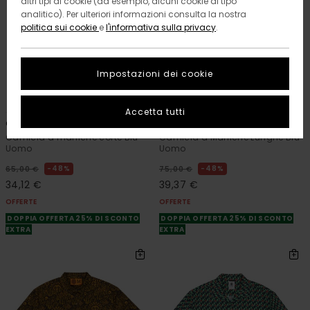
altri tipi di cookie (ad esempio, alcuni cookie di tipo
analitico). Per ulteriori informazioni consulta la nostra
politica sui cookie
e
l'informativa sulla privacy
.
Impostazioni dei cookie
1
1
ORGANIC COTTON
Accetta tutti
Coolmax Seer
Button Down Regular Oxford
Camicia a maniche corte Blu
Camicia a Maniche Lunghe Blu
Uomo
Uomo
48%
48%
65,00 €
75,00 €
34,12 €
39,37 €
OFFERTE
OFFERTE
DOPPIA OFFERTA 25% DI SCONTO
DOPPIA OFFERTA 25% DI SCONTO
EXTRA
EXTRA