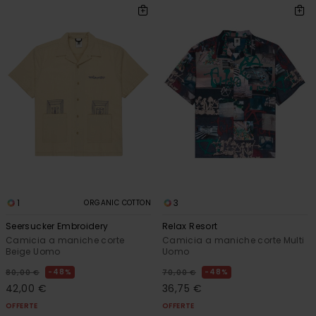
1
3
ORGANIC COTTON
Seersucker Embroidery
Relax Resort
Camicia a maniche corte
Camicia a maniche corte Multi
Beige Uomo
Uomo
48%
48%
80,00 €
70,00 €
42,00 €
36,75 €
OFFERTE
OFFERTE