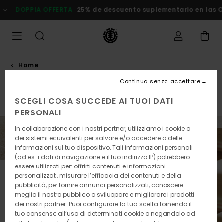
Salta
ERTA
25% de descuento suplementario en las Ofertas
Risparmi
alla
selezione
di
griglie
dei
prodotti
Home
Skateboards
Continua senza accettare
SCEGLI COSA SUCCEDE AI TUOI DATI
Skateboard
Accessori
PERSONALI
In collaborazione con i nostri partner, utilizziamo i cookie o
dei sistemi equivalenti per salvare e/o accedere a delle
informazioni sul tuo dispositivo. Tali informazioni personali
(ad es. i dati di navigazione e il tuo indirizzo IP) potrebbero
essere utilizzati per: offrirti contenuti e informazioni
personalizzati, misurare l’efficacia dei contenuti e della
pubblicità, per fornire annunci personalizzati, conoscere
meglio il nostro pubblico o sviluppare e migliorare i prodotti
dei nostri partner. Puoi configurare la tua scelta fornendo il
tuo consenso all’uso di determinati cookie o negandolo ad