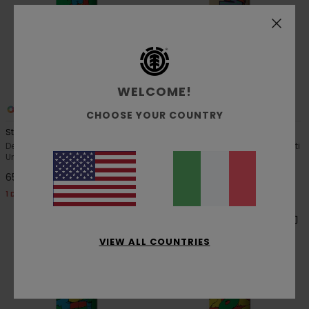
WELCOME!
1
1
CHOOSE YOUR COUNTRY
Stacks Element 8,25"
Element Interdimensional
Deck della tavola da skate Multi
Deck della tavola da skate Multi
Unisex
Uomo
65,00 €
65,00 €
1 DECK = 1 GRIP GRATIS
1 DECK = 1 GRIP GRATIS
VIEW ALL COUNTRIES