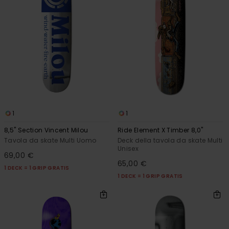
1
1
8,5" Section Vincent Milou
Ride Element X Timber 8,0"
Tavola da skate Multi Uomo
Deck della tavola da skate Multi
Unisex
69,00 €
65,00 €
1 DECK = 1 GRIP GRATIS
1 DECK = 1 GRIP GRATIS