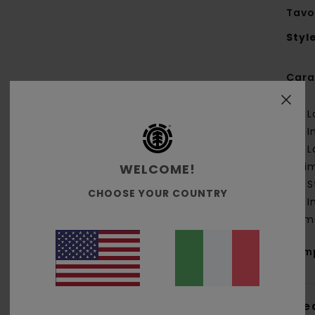
Tavo
Styl
Cara
L
I
L
pri
WELCOME!
S
CHOOSE YOUR COUNTRY
I
dim
Com
Sped