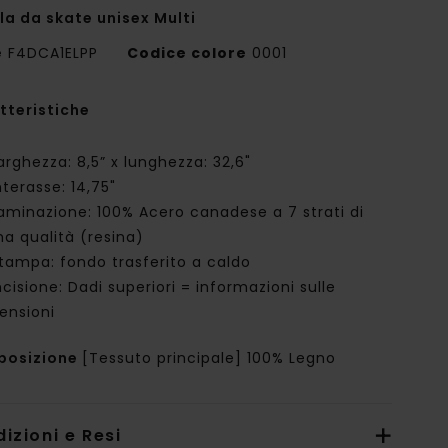
la da skate unisex Multi
e
F4DCA1ELPP
Codice colore
0001
tteristiche
arghezza: 8,5” x lunghezza: 32,6"
nterasse: 14,75"
aminazione: 100% Acero canadese a 7 strati di
ma qualità (resina)
tampa: fondo trasferito a caldo
ncisione: Dadi superiori = informazioni sulle
ensioni
posizione
[Tessuto principale] 100% Legno
izioni e Resi