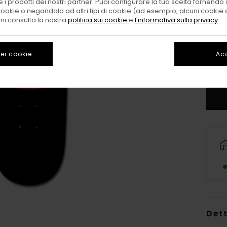
 i prodotti dei nostri partner. Puoi configurare la tua scelta fornendo
cookie o negandolo ad altri tipi di cookie (ad esempio, alcuni cookie di
oni consulta la nostra
politica sui cookie
e
l'informativa sulla privacy
.
ei cookie
Acc
Dett