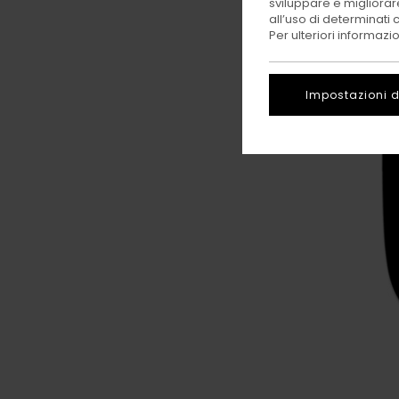
sviluppare e migliorare
all’uso di determinati 
Per ulteriori informazi
Impostazioni d