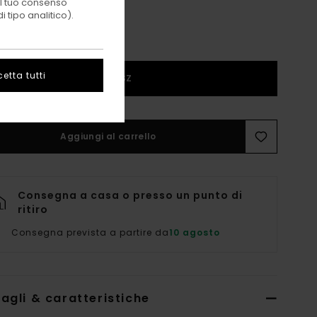
 il tuo consenso
 tipo analitico).
etta tutti
1SZ
Aggiungi al carrello
Consegna a casa o presso un punto di
ritiro
Consegna prevista a partire da
10 agosto
agli & caratteristiche