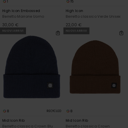
1
15
High Icon Embossed
High Icon
Berretto Marrone Uomo
Berretto classico Verde Unisex
30,00 €
22,00 €
NUOVI ARRIVI
NUOVI ARRIVI
8
8
RECYCLED
Mid Icon Rib
Mid Icon Rib
Berretto classica Crown Blu
Berretto classica Crown