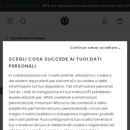
Salta
RTA
25% de descuento suplementario en las Ofertas
Risparmia 
alla
selezione
di
griglie
dei
prodotti
Accessori Uomo
Berretti
Continua senza accettare
SCEGLI COSA SUCCEDE AI TUOI DATI
inture
Portafogli
Calze
Berretti
Visualizza tutto
PERSONALI
In collaborazione con i nostri partner, utilizziamo i cookie o
Filtra e Ordina
34
Risultati
dei sistemi equivalenti per salvare e/o accedere a delle
informazioni sul tuo dispositivo. Tali informazioni personali
Salta
Vai
NUOVI ARRIVI
NUOVI ARRIVI
(ad es. i dati di navigazione e il tuo indirizzo IP) potrebbero
ai
a
essere utilizzati per: offrirti contenuti e informazioni
criteri
visualizza
personalizzati, misurare l’efficacia dei contenuti e della
del
in
pubblicità, per fornire annunci personalizzati, conoscere
filtro
ordine
meglio il nostro pubblico o sviluppare e migliorare i prodotti
di
ricerca
dei nostri partner. Puoi configurare la tua scelta fornendo il
tuo consenso all’uso di determinati cookie o negandolo ad