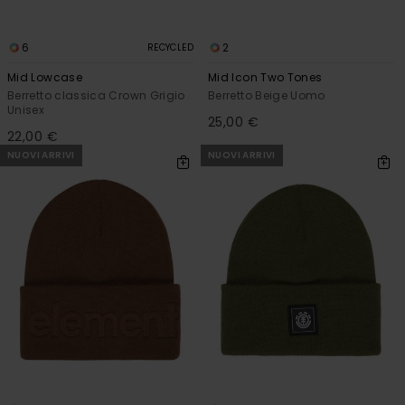
6
2
RECYCLED
Mid Lowcase
Mid Icon Two Tones
Berretto classica Crown Grigio
Berretto Beige Uomo
Unisex
25,00 €
22,00 €
NUOVI ARRIVI
NUOVI ARRIVI