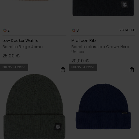
2
8
RECYCLED
Low Docker Waffle
Mid Icon Rib
Berretto Beige Uomo
Berretto classica Crown Nero
Unisex
25,00 €
20,00 €
NUOVI ARRIVI
NUOVI ARRIVI