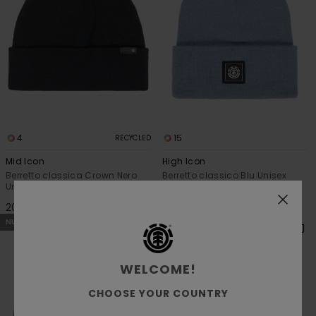
4
15
RECYCLED
Mid Icon
High Icon
Berretto classica Crown Nero
Berretto classico Blu Unisex
Unisex
22,00 €
20,00 €
NUOVI ARRIVI
NUOVI ARRIVI
WELCOME!
CHOOSE YOUR COUNTRY