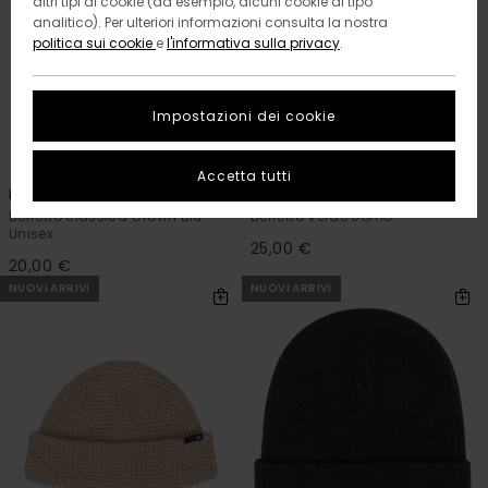
altri tipi di cookie (ad esempio, alcuni cookie di tipo
analitico). Per ulteriori informazioni consulta la nostra
politica sui cookie
e
l'informativa sulla privacy
.
Impostazioni dei cookie
4
2
RECYCLED
Accetta tutti
Mid Icon
Low Docker Waffle
Berretto classica Crown Blu
Berretto Verde Uomo
Unisex
25,00 €
20,00 €
NUOVI ARRIVI
NUOVI ARRIVI