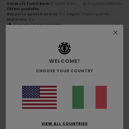
Vania c/o Zurich Bank
27. aprile 2026
Acquisto verificato
Ottimo prodotto
Rapporto qualità-prezzo
: 5
Taglia
: Troppo grande
/5
Materiale
: 5
/5
Consiglio questo prodotto
5
/5
WELCOME!
Client anonyme vérifié
11. marzo 2026
Acquisto verificato
CHOOSE YOUR COUNTRY
Prezzo e qualità
Mostra originale - Français
Comfort
: 5
Rapporto qualità-prezzo
: 5
Taglia
: Taglia
/5
/5
perfetta
Materiale
: 5
/5
Consiglio questo prodotto
5
/5
VIEW ALL COUNTRIES