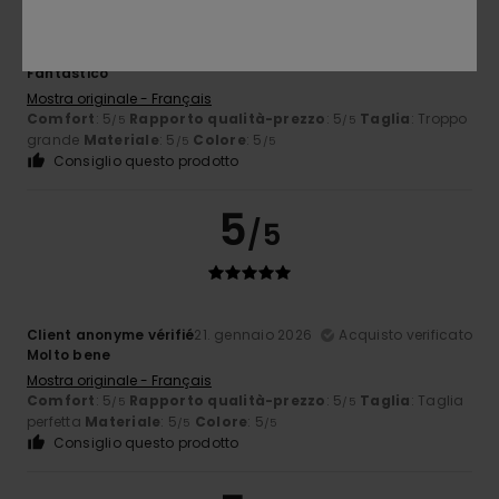
Client anonyme vérifié
31. gennaio 2026
Acquisto verificato
Fantastico
Mostra originale - Français
Comfort
: 5
Rapporto qualità-prezzo
: 5
Taglia
: Troppo
/5
/5
grande
Materiale
: 5
Colore
: 5
/5
/5
Consiglio questo prodotto
5
/5
Client anonyme vérifié
21. gennaio 2026
Acquisto verificato
Molto bene
Mostra originale - Français
Comfort
: 5
Rapporto qualità-prezzo
: 5
Taglia
: Taglia
/5
/5
perfetta
Materiale
: 5
Colore
: 5
/5
/5
Consiglio questo prodotto