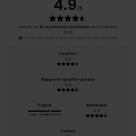
4.9
/5
basato su
12 recensioni verificate
dal novembre
2025
Il 83% dei nostri clienti consiglia questo prodotto
Comfort
4.9
Rapporto qualità-prezzo
4.8
Taglia
Materiale
4.9
Troppo piccolo
Troppo grande
Colore