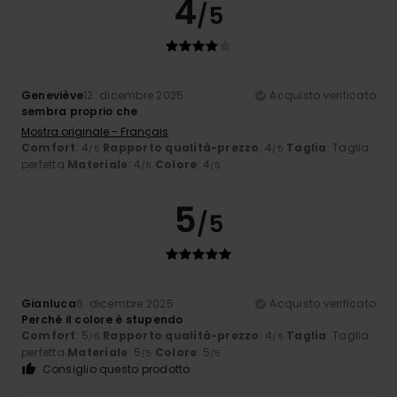
4
/5
Geneviève
12. dicembre 2025
Acquisto verificato
sembra proprio che
Mostra originale - Français
Comfort
: 4
Rapporto qualità-prezzo
: 4
Taglia
: Taglia
/5
/5
perfetta
Materiale
: 4
Colore
: 4
/5
/5
5
/5
Gianluca
6. dicembre 2025
Acquisto verificato
Perché il colore è stupendo
Comfort
: 5
Rapporto qualità-prezzo
: 4
Taglia
: Taglia
/5
/5
perfetta
Materiale
: 5
Colore
: 5
/5
/5
Consiglio questo prodotto