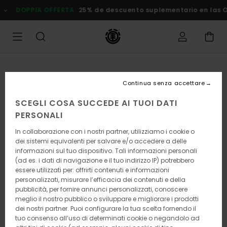
Salta
DOPPIA OFFERTA
25% de descuento suplementario en las
alle
informazioni
sul
prodotto
Continua senza accettare
SCEGLI COSA SUCCEDE AI TUOI DATI
PERSONALI
In collaborazione con i nostri partner, utilizziamo i cookie o
dei sistemi equivalenti per salvare e/o accedere a delle
informazioni sul tuo dispositivo. Tali informazioni personali
(ad es. i dati di navigazione e il tuo indirizzo IP) potrebbero
essere utilizzati per: offrirti contenuti e informazioni
personalizzati, misurare l’efficacia dei contenuti e della
pubblicità, per fornire annunci personalizzati, conoscere
meglio il nostro pubblico o sviluppare e migliorare i prodotti
dei nostri partner. Puoi configurare la tua scelta fornendo il
tuo consenso all’uso di determinati cookie o negandolo ad