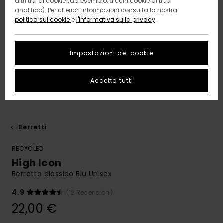
altri tipi di cookie (ad esempio, alcuni cookie di tipo
analitico). Per ulteriori informazioni consulta la nostra
politica sui cookie
e
l'informativa sulla privacy
.
Impostazioni dei cookie
Accetta tutti
Berretti
RECYCLED
High Icon
Berretto classico Blu Unisex
4.9
(12 Recensioni)
22,00 €