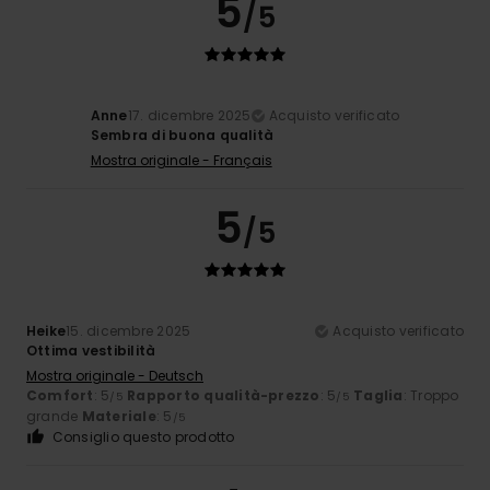
5
/5
Anne
17. dicembre 2025
Acquisto verificato
Sembra di buona qualità
Mostra originale - Français
5
/5
Heike
15. dicembre 2025
Acquisto verificato
Ottima vestibilità
Mostra originale - Deutsch
Comfort
: 5
Rapporto qualità-prezzo
: 5
Taglia
: Troppo
/5
/5
grande
Materiale
: 5
/5
Consiglio questo prodotto