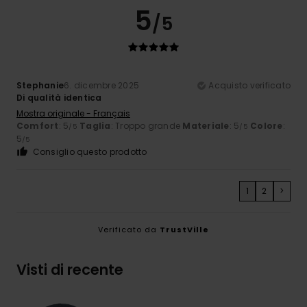
5
/5
Stephanie
6. dicembre 2025
Acquisto verificato
Di qualità identica
Mostra originale - Français
Comfort
: 5
Taglia
: Troppo grande
Materiale
: 5
Colore
:
/5
/5
5
/5
Consiglio questo prodotto
1
2
>
Verificato da
TrustVille
Visti di recente