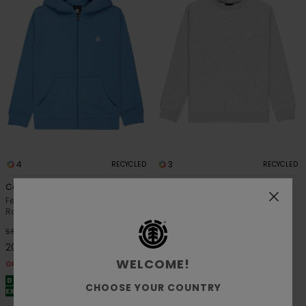
4
3
RECYCLED
RECYCLED
Cornell Classic
Icon Embroidery Cr Y
Felpa con cappuccio e zip Blu
Felpa Grigio Ragazzo 8-16
Ragazzo 8-16
63%
45,00 €
63%
55,00 €
16,87 €
20,62 €
OFFERTE
WELCOME!
OFFERTE
DOPPIA OFFERTA 25% DI SCONTO
DOPPIA OFFERTA 25% DI SCONTO
EXTRA
CHOOSE YOUR COUNTRY
EXTRA