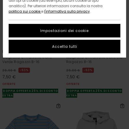
altri tipi di cookie (ad esempio, alcuni cookie di tipo
analitico). Per ulteriori informazioni consulta la nostra
politica sui cookie
e
l'informativa sulla privacy
.
Impostazioni dei cookie
4
4
ORGANIC COTTON
ORGANIC COTTON
Accetta tutti
Icon Label Pocket Y
Icon Label Pocket Y
Maglietta a maniche corte
Maglietta a maniche corte Blu
Verde Ragazzo 8-16
Ragazzo 8-16
63%
63%
20,00 €
20,00 €
7,50 €
7,50 €
OFFERTE
OFFERTE
DOPPIA OFFERTA 25% DI SCONTO
DOPPIA OFFERTA 25% DI SCONTO
EXTRA
EXTRA