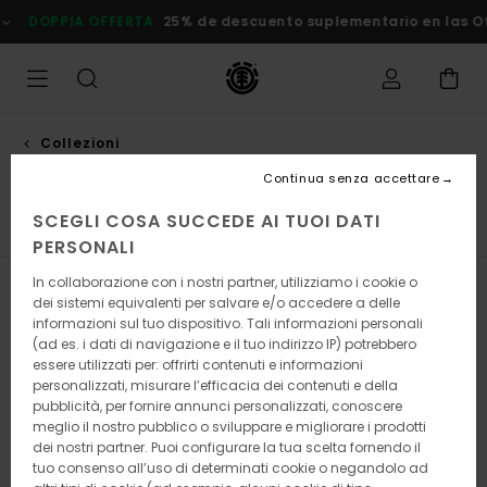
Salta
DOPPIA OFFERTA
25% de descuento suplementario en las Ofert
alla
selezione
di
griglie
dei
prodotti
Collezioni
Icon
Continua senza accettare
SCEGLI COSA SUCCEDE AI TUOI DATI
Element x Timber!
Element x Floor
Icon
PERSONALI
In collaborazione con i nostri partner, utilizziamo i cookie o
Filtra e Ordina
9
Risultati
dei sistemi equivalenti per salvare e/o accedere a delle
informazioni sul tuo dispositivo. Tali informazioni personali
Salta
Vai
(ad es. i dati di navigazione e il tuo indirizzo IP) potrebbero
ai
a
essere utilizzati per: offrirti contenuti e informazioni
criteri
visualizza
personalizzati, misurare l’efficacia dei contenuti e della
del
in
pubblicità, per fornire annunci personalizzati, conoscere
filtro
ordine
meglio il nostro pubblico o sviluppare e migliorare i prodotti
di
ricerca
dei nostri partner. Puoi configurare la tua scelta fornendo il
tuo consenso all’uso di determinati cookie o negandolo ad