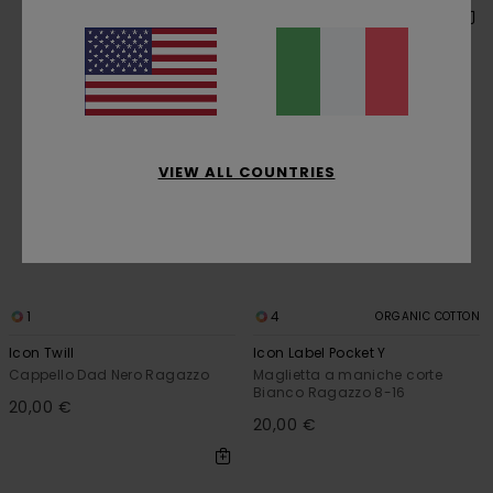
VIEW ALL COUNTRIES
1
4
ORGANIC COTTON
Icon Twill
Icon Label Pocket Y
Cappello Dad Nero Ragazzo
Maglietta a maniche corte
Bianco Ragazzo 8-16
20,00 €
20,00 €