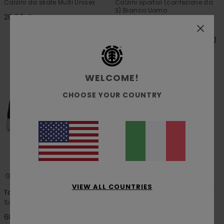
Calzini da skate Multi Unisex
Calzini sportivi (confezione da
3) Bianco Uomo
20,00 €
15,00 €
NUOVI ARRIVI
WELCOME!
CHOOSE YOUR COUNTRY
3
1
RECYCLED
VIEW ALL COUNTRIES
Topaz C3
Flower
Scarpe Nero Uomo
Calze Beige Uomo
60,00 €
15,00 €