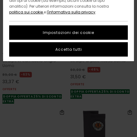
altri tipi di cookie (ad esempio, alcuni cookie di tipo
analitico). Per ulteriori informazioni consulta la nostra
politica sui cookie
e
l'informativa sulla privacy
.
Impostazioni dei cookie
6
5
RECYCLED
ORGANIC COTTON
Accetta tutti
Topaz C3 3.0
Topaz C3
Scarpe in camoscio Grigio
Scarpe di pelle Rosso Uomo
Uomo
48%
60,00 €
63%
89,00 €
31,50 €
33,37 €
OFFERTE
OFFERTE
DOPPIA OFFERTA 25% DI SCONTO
DOPPIA OFFERTA 25% DI SCONTO
EXTRA
EXTRA