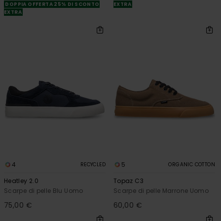
DOPPIA OFFERTA 25% DI SCONTO
EXTRA
EXTRA
4
5
RECYCLED
ORGANIC COTTON
Heatley 2.0
Topaz C3
Scarpe di pelle Blu Uomo
Scarpe di pelle Marrone Uomo
75,00 €
60,00 €