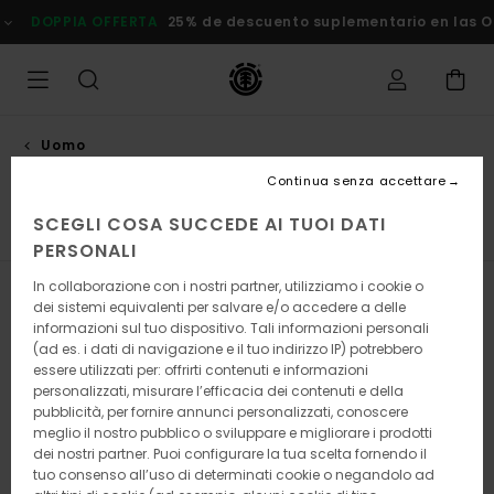
Salta
ERTA
25% de descuento suplementario en las Ofertas
Risparmi
alla
selezione
di
griglie
dei
prodotti
Uomo
Scarpe
Continua senza accettare
SCEGLI COSA SUCCEDE AI TUOI DATI
Sneaker
Calze
Visualizza tutto
PERSONALI
In collaborazione con i nostri partner, utilizziamo i cookie o
Filtra e Ordina
48
Risultati
dei sistemi equivalenti per salvare e/o accedere a delle
informazioni sul tuo dispositivo. Tali informazioni personali
Salta
Vai
(ad es. i dati di navigazione e il tuo indirizzo IP) potrebbero
ai
a
essere utilizzati per: offrirti contenuti e informazioni
criteri
visualizza
personalizzati, misurare l’efficacia dei contenuti e della
del
in
pubblicità, per fornire annunci personalizzati, conoscere
filtro
ordine
meglio il nostro pubblico o sviluppare e migliorare i prodotti
di
ricerca
dei nostri partner. Puoi configurare la tua scelta fornendo il
tuo consenso all’uso di determinati cookie o negandolo ad