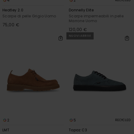
4
2
RECYCLED
Heatley 2.0
Donnelly Elite
Scarpe di pelle Grigio Uomo
Scarpe impermeabili in pelle
Marrone Uomo
75,00 €
120,00 €
NUOVI ARRIVI
2
5
RECYCLED
LMT
Topaz C3