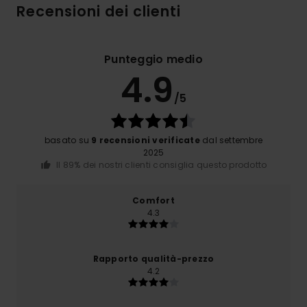
Recensioni dei clienti
Punteggio medio
4.9
/5
basato su
9 recensioni verificate
dal settembre
2025
Il 89% dei nostri clienti consiglia questo prodotto
Comfort
4.3
Rapporto qualità-prezzo
4.2