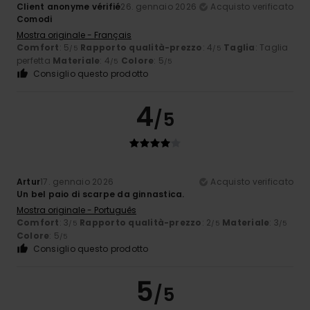
Client anonyme vérifié
26. gennaio 2026
Acquisto verificato
Comodi
Mostra originale - Français
Comfort
: 5
Rapporto qualità-prezzo
: 4
Taglia
: Taglia
/5
/5
perfetta
Materiale
: 4
Colore
: 5
/5
/5
Consiglio questo prodotto
4
/5
Artur
17. gennaio 2026
Acquisto verificato
Un bel paio di scarpe da ginnastica.
Mostra originale - Português
Comfort
: 3
Rapporto qualità-prezzo
: 2
Materiale
: 3
/5
/5
/5
Colore
: 5
/5
Consiglio questo prodotto
5
/5