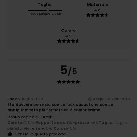
Taglia
Materiale
4.6
Troppo piccolo
Troppo grande
Colore
4.9
5
/5
Joao
5. luglio 2026
Acquisto verificato
Sta davvero bene sia con un look casual che con un
abbigliamento più formale ed è comodissimo
Mostra originale - Dutch
Comfort
: 5
Rapporto qualità-prezzo
: 5
Taglia
: Taglia
/5
/5
perfetta
Materiale
: 5
Colore
: 5
/5
/5
Consiglio questo prodotto