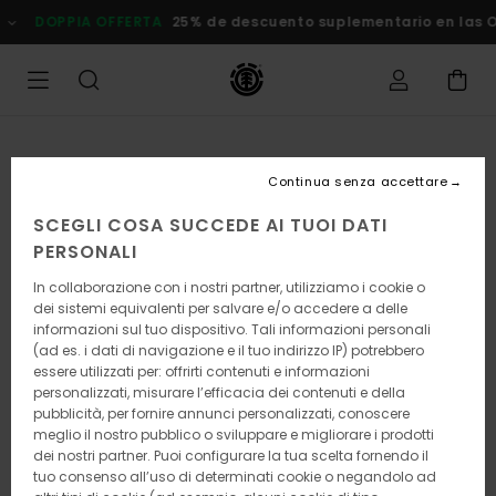
Salta
DOPPIA OFFERTA
25% de descuento suplementario en las
alle
informazioni
sul
prodotto
Continua senza accettare
SCEGLI COSA SUCCEDE AI TUOI DATI
PERSONALI
In collaborazione con i nostri partner, utilizziamo i cookie o
dei sistemi equivalenti per salvare e/o accedere a delle
informazioni sul tuo dispositivo. Tali informazioni personali
(ad es. i dati di navigazione e il tuo indirizzo IP) potrebbero
essere utilizzati per: offrirti contenuti e informazioni
personalizzati, misurare l’efficacia dei contenuti e della
pubblicità, per fornire annunci personalizzati, conoscere
meglio il nostro pubblico o sviluppare e migliorare i prodotti
dei nostri partner. Puoi configurare la tua scelta fornendo il
tuo consenso all’uso di determinati cookie o negandolo ad