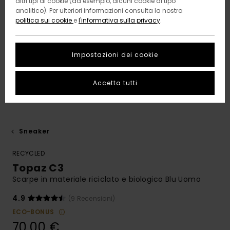
altri tipi di cookie (ad esempio, alcuni cookie di tipo
analitico). Per ulteriori informazioni consulta la nostra
politica sui cookie
e
l'informativa sulla privacy
.
Impostazioni dei cookie
Accetta tutti
Sneaker
RECYCLED
Topaz C3
Scarpe in materiale riciclato e biologico Blu Uomo
4.9
(9 Recensioni)
ECO-BONUS
70,00 €