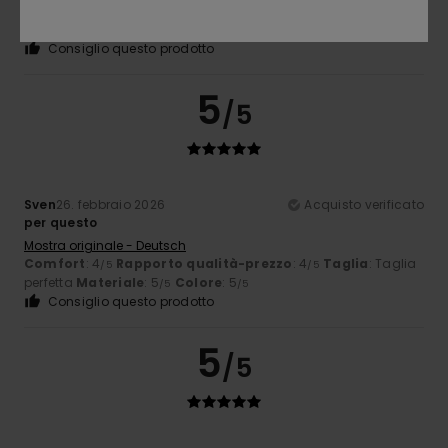
Comfort
: 5
Rapporto qualità-prezzo
: 5
Taglia
: Taglia
/5
/5
perfetta
Materiale
: 5
Colore
: 5
/5
/5
Consiglio questo prodotto
5
/5
Sven
26. febbraio 2026
Acquisto verificato
per questo
Mostra originale - Deutsch
Comfort
: 4
Rapporto qualità-prezzo
: 4
Taglia
: Taglia
/5
/5
perfetta
Materiale
: 5
Colore
: 5
/5
/5
Consiglio questo prodotto
5
/5