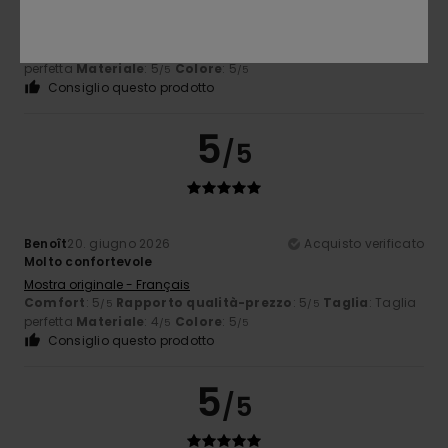
Eccellente
Mostra originale - Português
Comfort
: 5
Rapporto qualità-prezzo
: 5
Taglia
: Taglia
/5
/5
perfetta
Materiale
: 5
Colore
: 5
/5
/5
Consiglio questo prodotto
5
/5
Benoît
20. giugno 2026
Acquisto verificato
Molto confortevole
Mostra originale - Français
Comfort
: 5
Rapporto qualità-prezzo
: 5
Taglia
: Taglia
/5
/5
perfetta
Materiale
: 4
Colore
: 5
/5
/5
Consiglio questo prodotto
5
/5