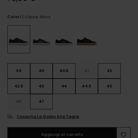
Eclipse Navy
Colori
39
40
40.5
41
42
42.5
43
44
44.5
45
46
47
Consulta La Guida Alle Taglie
Aggiungi al carrello