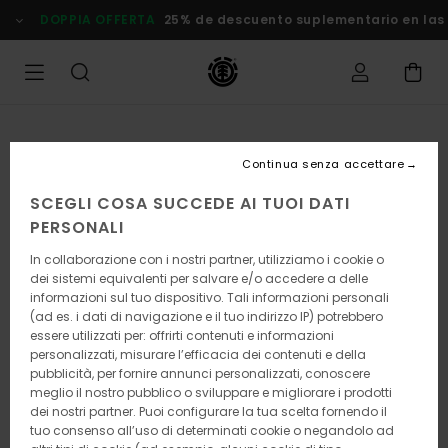
Salta
DOPPIA OFFERTA
25% de descuento suplementario en las
alle
informazioni
sul
prodotto
Continua senza accettare
SCEGLI COSA SUCCEDE AI TUOI DATI
PERSONALI
In collaborazione con i nostri partner, utilizziamo i cookie o
dei sistemi equivalenti per salvare e/o accedere a delle
informazioni sul tuo dispositivo. Tali informazioni personali
(ad es. i dati di navigazione e il tuo indirizzo IP) potrebbero
essere utilizzati per: offrirti contenuti e informazioni
personalizzati, misurare l’efficacia dei contenuti e della
pubblicità, per fornire annunci personalizzati, conoscere
meglio il nostro pubblico o sviluppare e migliorare i prodotti
dei nostri partner. Puoi configurare la tua scelta fornendo il
tuo consenso all’uso di determinati cookie o negandolo ad