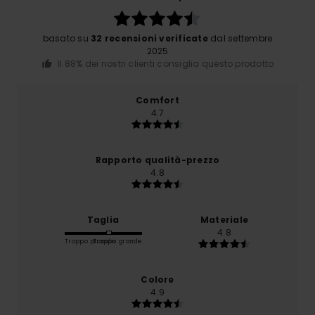
basato su
32 recensioni verificate
dal settembre
2025
Il 88% dei nostri clienti consiglia questo prodotto
Comfort
4.7
Rapporto qualità-prezzo
4.8
Taglia
Materiale
4.8
Troppo piccolo
Troppo grande
Colore
4.9