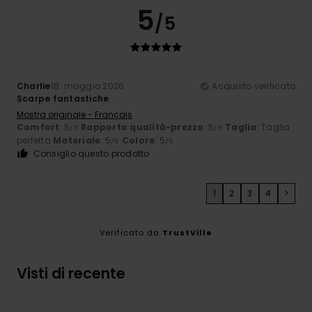
5
/5
Charlie
18. maggio 2026
Acquisto verificato
Scarpe fantastiche
Mostra originale - Français
Comfort
: 5
Rapporto qualità-prezzo
: 5
Taglia
: Taglia
/5
/5
perfetta
Materiale
: 5
Colore
: 5
/5
/5
Consiglio questo prodotto
1
2
3
4
>
Verificato da
TrustVille
Visti di recente