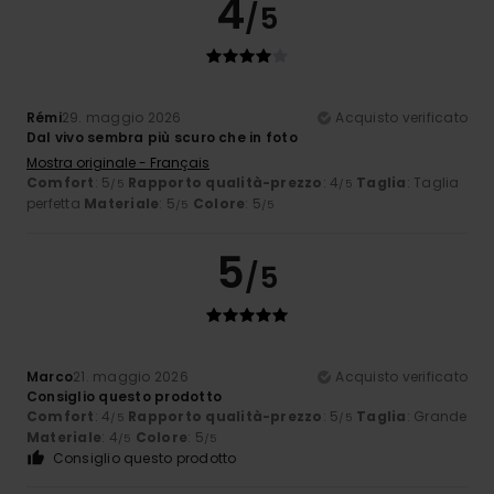
4
/5
Rémi
29. maggio 2026
Acquisto verificato
Dal vivo sembra più scuro che in foto
Mostra originale - Français
Comfort
: 5
Rapporto qualità-prezzo
: 4
Taglia
: Taglia
/5
/5
perfetta
Materiale
: 5
Colore
: 5
/5
/5
5
/5
Marco
21. maggio 2026
Acquisto verificato
Consiglio questo prodotto
Comfort
: 4
Rapporto qualità-prezzo
: 5
Taglia
: Grande
/5
/5
Materiale
: 4
Colore
: 5
/5
/5
Consiglio questo prodotto