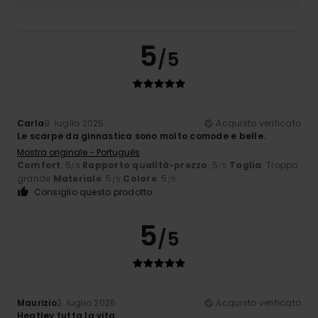
5
/5
Carla
9. luglio 2026
Acquisto verificato
Le scarpe da ginnastica sono molto comode e belle.
Mostra originale - Português
Comfort
: 5
Rapporto qualità-prezzo
: 5
Taglia
: Troppo
/5
/5
grande
Materiale
: 5
Colore
: 5
/5
/5
Consiglio questo prodotto
5
/5
Maurizio
2. luglio 2026
Acquisto verificato
Heatley tutta la vita