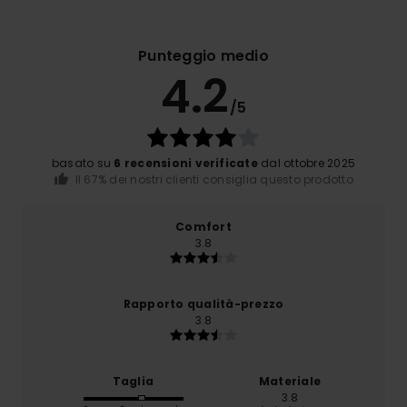
Punteggio medio
4.2
/5
basato su
6 recensioni verificate
dal ottobre 2025
Il 67% dei nostri clienti consiglia questo prodotto
Comfort
3.8
Rapporto qualità-prezzo
3.8
Taglia
Materiale
3.8