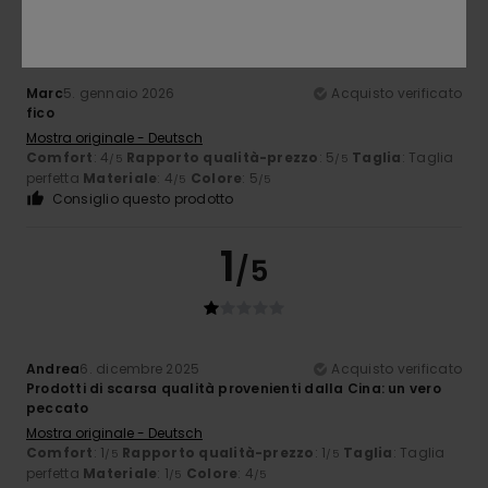
Marc
5. gennaio 2026
Acquisto verificato
fico
Mostra originale - Deutsch
Comfort
: 4
Rapporto qualità-prezzo
: 5
Taglia
: Taglia
/5
/5
perfetta
Materiale
: 4
Colore
: 5
/5
/5
Consiglio questo prodotto
1
/5
Andrea
6. dicembre 2025
Acquisto verificato
Prodotti di scarsa qualità provenienti dalla Cina: un vero
peccato
Mostra originale - Deutsch
Comfort
: 1
Rapporto qualità-prezzo
: 1
Taglia
: Taglia
/5
/5
perfetta
Materiale
: 1
Colore
: 4
/5
/5