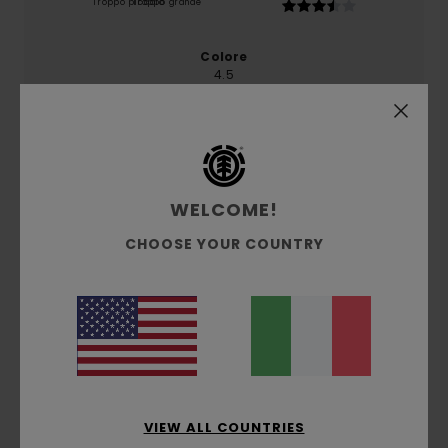
Troppo piccolo
Troppo grande
Colore
4.5
5
/5
WELCOME!
CHOOSE YOUR COUNTRY
Johann
14. gennaio 2026
Acquisto verificato
Estremamente comodo
Mostra originale - Français
Comfort
: 5
Rapporto qualità-prezzo
: 5
Taglia
: Taglia
/5
/5
perfetta
Materiale
: 4
Colore
: 4
/5
/5
Consiglio questo prodotto
5
VIEW ALL COUNTRIES
/5