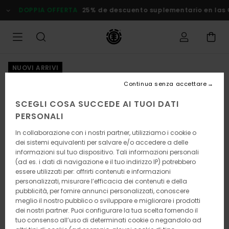
Salta
DOPPIA OFFERTA
25% de descuento suplementario en las Ofert
alle
informazioni
sul
prodotto
NUOVI ARRIVI
Continua senza accettare
SCEGLI COSA SUCCEDE AI TUOI DATI
PERSONALI
In collaborazione con i nostri partner, utilizziamo i cookie o
dei sistemi equivalenti per salvare e/o accedere a delle
informazioni sul tuo dispositivo. Tali informazioni personali
(ad es. i dati di navigazione e il tuo indirizzo IP) potrebbero
essere utilizzati per: offrirti contenuti e informazioni
personalizzati, misurare l’efficacia dei contenuti e della
pubblicità, per fornire annunci personalizzati, conoscere
meglio il nostro pubblico o sviluppare e migliorare i prodotti
dei nostri partner. Puoi configurare la tua scelta fornendo il
tuo consenso all’uso di determinati cookie o negandolo ad