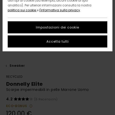
altri tipi di cookie (ad esempio, alcuni cookie di tipo
analitico). Per ulteriori informazioni consulta la nostra
politica sui cookie
e
l'informativa sulla privacy
.
Impostazioni dei cookie
Accetta tutti
Sneaker
RECYCLED
Donnelly Elite
Scarpe impermeabili in pelle Marrone Uomo
4.2
(6 Recensioni)
ECO-BONUS
120,00 €