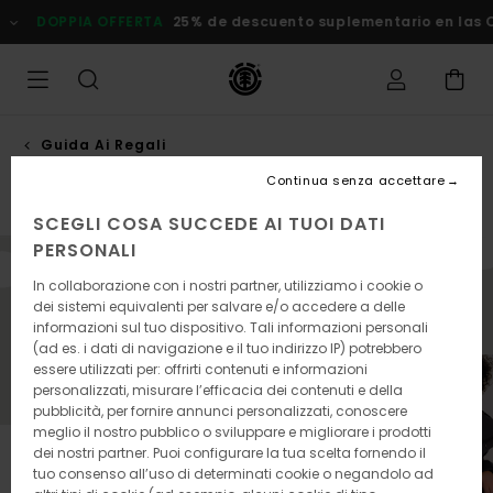
Salta
DOPPIA OFFERTA
25% de descuento suplementario en las Of
alla
selezione
di
griglie
dei
prodotti
Guida Ai Regali
Per lei
Continua senza accettare
SCEGLI COSA SUCCEDE AI TUOI DATI
PERSONALI
Non sbagliare neanche un regalo quest’inverno. Accendi
In collaborazione con i nostri partner, utilizziamo i cookie o
l’atmosfera natalizia e trova i capi perfetti per il freddo
dei sistemi equivalenti per salvare e/o accedere a delle
invernale per te e i tutti i tuoi cari.
informazioni sul tuo dispositivo. Tali informazioni personali
(ad es. i dati di navigazione e il tuo indirizzo IP) potrebbero
essere utilizzati per: offrirti contenuti e informazioni
personalizzati, misurare l’efficacia dei contenuti e della
pubblicità, per fornire annunci personalizzati, conoscere
meglio il nostro pubblico o sviluppare e migliorare i prodotti
dei nostri partner. Puoi configurare la tua scelta fornendo il
tuo consenso all’uso di determinati cookie o negandolo ad