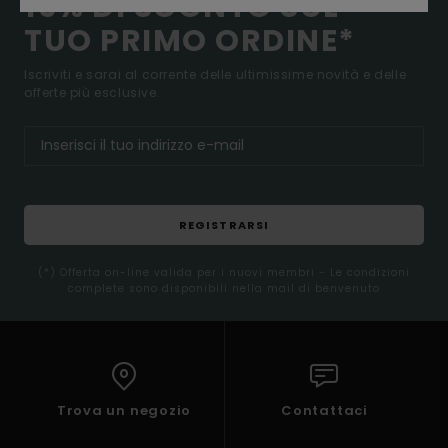
15% DI SCONTO SUL
TUO PRIMO ORDINE*
Iscriviti e sarai al corrente delle ultimissime novità e delle
offerte più esclusive.
REGISTRARSI
(*) Offerta on-line valida per i nuovi membri - Le condizioni
complete sono disponibili nella mail di benvenuto
Trova un negozio
Contattaci