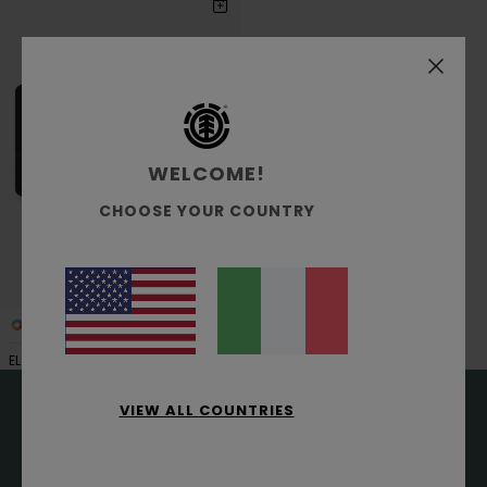
ai
a
criteri
visualizza
del
in
filtro
ordine
di
ricerca
WELCOME!
CHOOSE YOUR COUNTRY
1
ELVIGCE1 M BLK -
VIEW ALL COUNTRIES