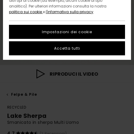
altri tipi di cookie (ad esempio, alcuni cookie di tipo
analitico). Per ulteriori informazioni consulta la nostra
politica sui cookie
e
l'informativa sulla privacy
.
Impostazioni dei cookie
Accetta tutti
RIPRODUCI IL VIDEO
Felpe & Pile
RECYCLED
Lake Sherpa
Smanicato in sherpa Multi Uomo
4.7
(3 Recensioni)