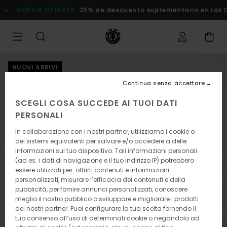
Salta
DOPPIA OFFERTA
25% de descuento suplementario en las Ofert
alle
informazioni
sul
prodotto
NUOVI ARRIVI
Continua senza accettare
SCEGLI COSA SUCCEDE AI TUOI DATI
PERSONALI
In collaborazione con i nostri partner, utilizziamo i cookie o
dei sistemi equivalenti per salvare e/o accedere a delle
informazioni sul tuo dispositivo. Tali informazioni personali
(ad es. i dati di navigazione e il tuo indirizzo IP) potrebbero
essere utilizzati per: offrirti contenuti e informazioni
personalizzati, misurare l’efficacia dei contenuti e della
pubblicità, per fornire annunci personalizzati, conoscere
meglio il nostro pubblico o sviluppare e migliorare i prodotti
dei nostri partner. Puoi configurare la tua scelta fornendo il
tuo consenso all’uso di determinati cookie o negandolo ad