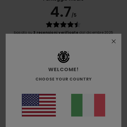
4.7
/5
basato su
3 recensioni verificate
dal dicembre 2025
Il 100% dei nostri clienti consiglia questo prodotto
Comfort
5.0
WELCOME!
Rapporto qualità-prezzo
CHOOSE YOUR COUNTRY
4.5
Taglia
Materiale
5.0
Troppo piccolo
Troppo grande
Colore