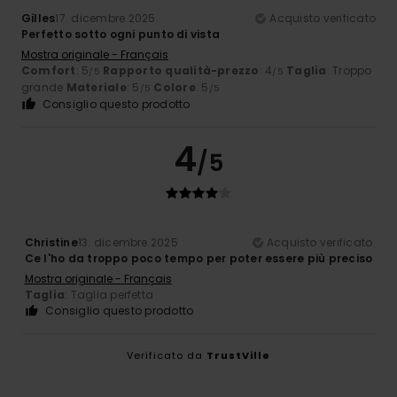
Gilles
17. dicembre 2025
Acquisto verificato
Perfetto sotto ogni punto di vista
Mostra originale - Français
Comfort
: 5
Rapporto qualità-prezzo
: 4
Taglia
: Troppo
/5
/5
grande
Materiale
: 5
Colore
: 5
/5
/5
Consiglio questo prodotto
4
/5
Christine
13. dicembre 2025
Acquisto verificato
Ce l'ho da troppo poco tempo per poter essere più preciso
Mostra originale - Français
Taglia
: Taglia perfetta
Consiglio questo prodotto
Verificato da
TrustVille