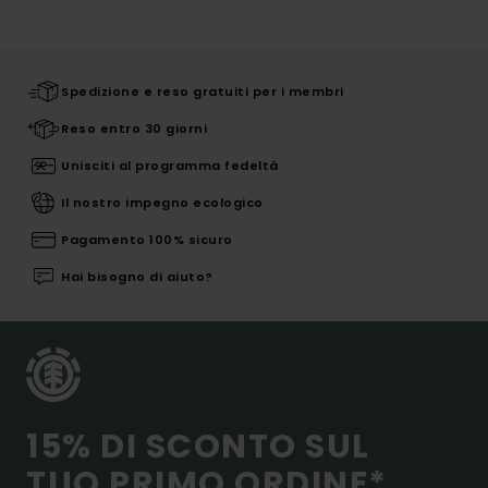
Spedizione e reso gratuiti per i membri
Reso entro 30 giorni
Unisciti al programma fedeltà
Il nostro impegno ecologico
Pagamento 100% sicuro
Hai bisogno di aiuto?
15% DI SCONTO SUL
TUO PRIMO ORDINE*