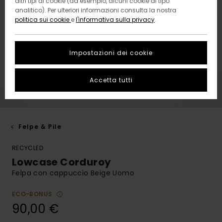
altri tipi di cookie (ad esempio, alcuni cookie di tipo
analitico). Per ulteriori informazioni consulta la nostra
politica sui cookie
e
l'informativa sulla privacy
.
Impostazioni dei cookie
Accetta tutti
Felpe & Pile
RECYCLED
Lowcase Corduroy
Felpa con cappuccio Beige Uomo
ECO-BONUS
90,00 €