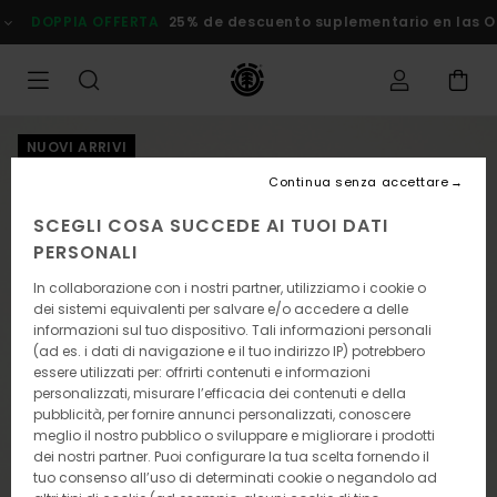
Salta
DOPPIA OFFERTA
25% de descuento suplementario en las Ofer
alle
informazioni
sul
prodotto
NUOVI ARRIVI
Continua senza accettare
SCEGLI COSA SUCCEDE AI TUOI DATI
PERSONALI
In collaborazione con i nostri partner, utilizziamo i cookie o
dei sistemi equivalenti per salvare e/o accedere a delle
informazioni sul tuo dispositivo. Tali informazioni personali
(ad es. i dati di navigazione e il tuo indirizzo IP) potrebbero
essere utilizzati per: offrirti contenuti e informazioni
personalizzati, misurare l’efficacia dei contenuti e della
pubblicità, per fornire annunci personalizzati, conoscere
meglio il nostro pubblico o sviluppare e migliorare i prodotti
dei nostri partner. Puoi configurare la tua scelta fornendo il
tuo consenso all’uso di determinati cookie o negandolo ad