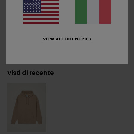
Etichetta a bandierina sul lato
Composizione
[Tessuto principale] 100%
poliestere riciclato
VIEW ALL COUNTRIES
Spedizioni e Resi
Visti di recente