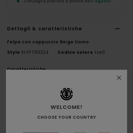
Consegna prevista a partire da
11 agosto
Dettagli & caratteristiche
Felpa con cappuccio Beige Uomo
Style
ELYFT00224
Codice colore
tze0
Caratteristiche
Tessuto:
velluto a coste 100% poliestere
riciclato bonded con pile, 360 g/m²
Vestibilità:
vestibilità Regular
WELCOME!
Interno spazzolato
Tasche a marsupio
CHOOSE YOUR COUNTRY
Cappuccio fisso
Ricamo logo sul petto