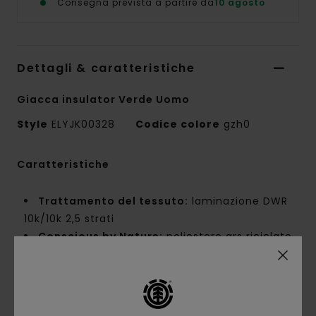
Consegna prevista a partire da
10 agosto
Dettagli & caratteristiche
Giacca insulator Verde Uomo
Style
ELYJK00328
Codice colore
gzh0
Caratteristiche
Trattamento del tessuto:
laminazione DWR
10k/10k 2,5 strati
Conscious by Nature:
poliestere grs riciclato
Composizione del tessuto:
100% poliestere
riciclato
Costruzione del tessuto:
micro ripstop [145
g/m2]