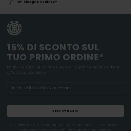
Hai bisogno di aiuto?
15% DI SCONTO SUL
TUO PRIMO ORDINE*
Iscriviti e sarai al corrente delle ultimissime novità e delle
offerte più esclusive.
REGISTRARSI
(*) Offerta on-line valida per i nuovi membri - Le condizioni
complete sono disponibili nella mail di benvenuto