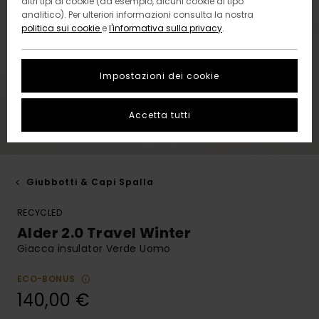
altri tipi di cookie (ad esempio, alcuni cookie di tipo
analitico). Per ulteriori informazioni consulta la nostra
politica sui cookie
e
l'informativa sulla privacy
.
Impostazioni dei cookie
Accetta tutti
Giubbotti & Capi Spalla
RECYCLED
Alder 2.0 Travel Winter
Giacca insulator Verde Uomo
ECO-BONUS
140,00 €