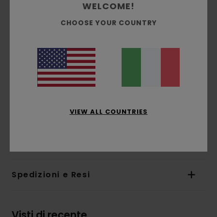
WELCOME!
Vestibilità:
vestibilità rilassata
Fodera:
fodera in nylon ripstop al 100%
CHOOSE YOUR COUNTRY
Imbottitura:
imbottitura piatta da 80 g
Chiusura:
cerniera + pattina frangivento
interna
Tasche:
tasche con patta frangivento
Caratteristiche:
cappuccio fisso
Altre caratteristiche:
toppa in silicone con
icona sul petto
VIEW ALL COUNTRIES
Composizione
[Tessuto principale] 100%
poliestere riciclato
Spedizioni e Resi
Visti di recente