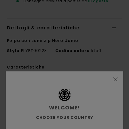
Consegna prevista a partire da
10 agosto
Dettagli & caratteristiche
Felpa con semi zip Nero Uomo
Style
ELYFT00223
Codice colore
kta0
Caratteristiche
Tessuto:
50% cotone riciclato, 30% cotone,
20% poliestere riciclato tessuto felpato
spazzolato [350 g/m2]
Vestibilità:
vestibilità rilassata
WELCOME!
Interno spazzolato
CHOOSE YOUR COUNTRY
Collo con zip 1/4
Tintura a pigmento