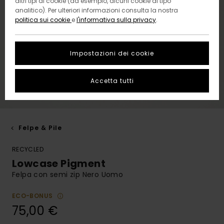
altri tipi di cookie (ad esempio, alcuni cookie di tipo
analitico). Per ulteriori informazioni consulta la nostra
politica sui cookie
e
l'informativa sulla privacy
.
Impostazioni dei cookie
Accetta tutti
Felpe & Pile
RECYCLED
Lowcase Pigment
Felpa con semi zip Nero Uomo
ECO-BONUS
75,00 €