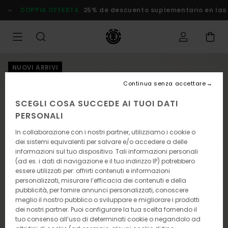
Salta
DOPPIA OFFERTA
25% de descuento suplementario en las Of
alle
informazioni
sul
prodotto
NUOVI ARRIVI
Continua senza accettare
SCEGLI COSA SUCCEDE AI TUOI DATI
PERSONALI
In collaborazione con i nostri partner, utilizziamo i cookie o
dei sistemi equivalenti per salvare e/o accedere a delle
informazioni sul tuo dispositivo. Tali informazioni personali
(ad es. i dati di navigazione e il tuo indirizzo IP) potrebbero
essere utilizzati per: offrirti contenuti e informazioni
personalizzati, misurare l’efficacia dei contenuti e della
pubblicità, per fornire annunci personalizzati, conoscere
meglio il nostro pubblico o sviluppare e migliorare i prodotti
dei nostri partner. Puoi configurare la tua scelta fornendo il
tuo consenso all’uso di determinati cookie o negandolo ad