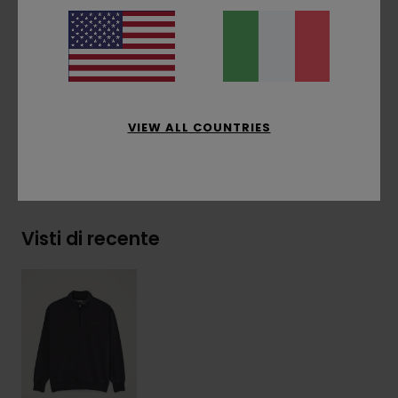
Ricamo logo sul petto
Etichetta a bandierina sul lato
Composizione
[Tessuto principale] 50% cotone
riciclato, 30% cotone, 20% poliestere riciclato
VIEW ALL COUNTRIES
Spedizioni e Resi
Visti di recente