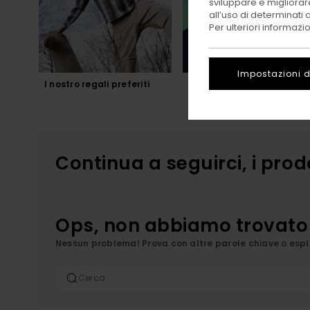
sviluppare e migliorare
all’uso di determinati 
Per ulteriori informazi
Impostazioni d
I nostro regali preferiti
Pacchetto Natalizio
Continua a seguirci, i prod
Ops, non abbiamo trovato ri
Nessun problema! Prova con altre parole chiave o esplo