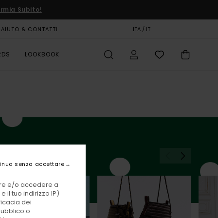
rmia Subito!
AIUTO & CONTATTI
CARTA REGALO
ITA / IT
NEGOZI
RDS
LOOKBOOK
inua senza accettare
vare e/o accedere a
 il tuo indirizzo IP)
ficacia dei
pubblico o