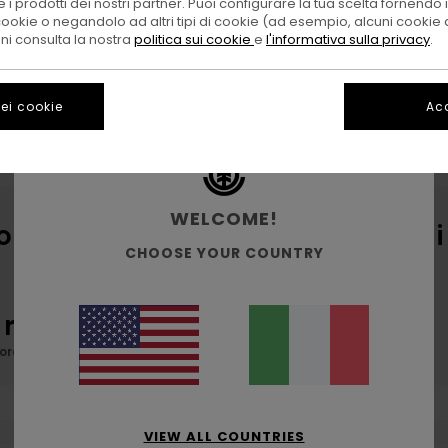
 i prodotti dei nostri partner. Puoi configurare la tua scelta fornendo
cookie o negandolo ad altri tipi di cookie (ad esempio, alcuni cookie di
oni consulta la nostra
politica sui cookie
e
l'informativa sulla privacy
.
ei cookie
Acc
Capi caldi per l’inverno
Accessori
WELCOME!
otti che cerchi presto saranno di
CHOOSE YOUR COUNTRY
sultati per la tua ricerca.
ra le nostre categorie per trovare ciò che cerchi.
VIEW ALL COUNTRIES