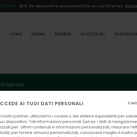
OFFERTA
25% de descuento suplementario en las Ofertas
Rispa
A
UOMO
DONNA
BAMBINI
ACCESSORI
SKATEBOA
ati ispirare
nto e
CCEDE AI TUOI DATI PERSONALI
Cont
 nostri partner, utilizziamo i cookie o dei sistemi equivalenti per sal
uo dispositivo. Tali informazioni personali (ad es. i dati di navigazione e
zzati per: offrirti contenuti e informazioni personalizzati, misurare l’ef
licità, per fornire annunci personalizzati, conoscere meglio il nostro 