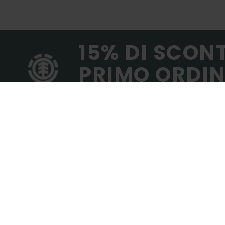
15% DI SCON
PRIMO ORDIN
Iscriviti e sarai al corrente delle ultimissime
(*) Offerta on-line
TROVA UN NEGOZIO
SEGUICI: