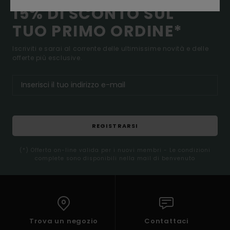
15% DI SCONTO SUL
TUO PRIMO ORDINE*
Iscriviti e sarai al corrente delle ultimissime novità e delle
offerte più esclusive.
REGISTRARSI
(*) Offerta on-line valida per i nuovi membri - Le condizioni
complete sono disponibili nella mail di benvenuto
Trova un negozio
Contattaci