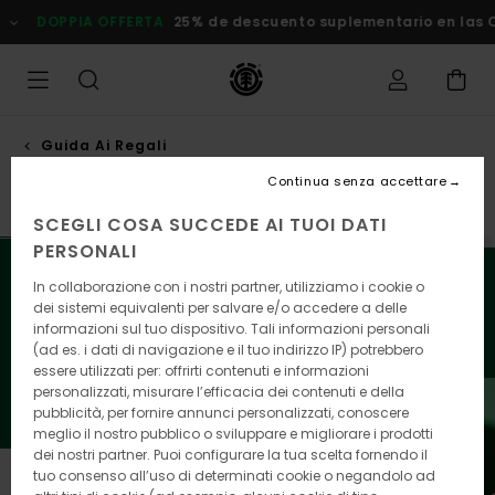
Salta
DOPPIA OFFERTA
25% de descuento suplementario en las Of
alla
selezione
di
griglie
dei
prodotti
Guida Ai Regali
Per lui
Continua senza accettare
SCEGLI COSA SUCCEDE AI TUOI DATI
PERSONALI
Voi trovare i regali perfetti per il tuo Natale? Lasciati
In collaborazione con i nostri partner, utilizziamo i cookie o
ispirare dalla nostra selezione di attrezzatura,
dei sistemi equivalenti per salvare e/o accedere a delle
abbigliamento e accessori e regala il meglio di Element
informazioni sul tuo dispositivo. Tali informazioni personali
ai tuoi cari.
(ad es. i dati di navigazione e il tuo indirizzo IP) potrebbero
essere utilizzati per: offrirti contenuti e informazioni
personalizzati, misurare l’efficacia dei contenuti e della
pubblicità, per fornire annunci personalizzati, conoscere
meglio il nostro pubblico o sviluppare e migliorare i prodotti
dei nostri partner. Puoi configurare la tua scelta fornendo il
tuo consenso all’uso di determinati cookie o negandolo ad