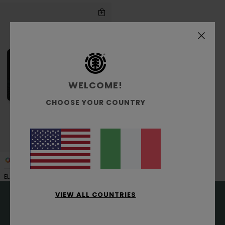
Salta
Vai
ai
a
criteri
visualizza
del
in
filtro
ordine
di
ricerca
WELCOME!
CHOOSE YOUR COUNTRY
1
ELVIGCE1 M BLK -
VIEW ALL COUNTRIES