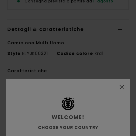
Consegna prevista a partire da
11 agosto
Dettagli & caratteristiche
Camiciona Multi Uomo
Style
ELYJK00321
Codice colore
krd1
Caratteristiche
Conscious by Nature:
poliestere grs riciclato
Composizione del tessuto:
80% poliestere
riciclato, 20% lana
Costruzione del tessuto:
misto lana [346
WELCOME!
g/m2]
Vestibilità:
vestibilità rilassata
CHOOSE YOUR COUNTRY
Chiusura:
cerniera bidirezionale