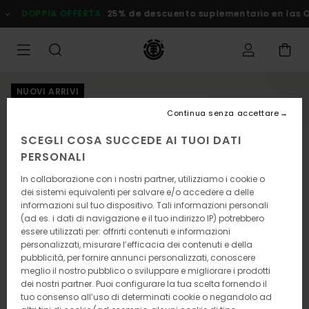
Salta
DOPPIA OFFERTA
25% de descuento suplementario en las Ofer
alle
informazioni
sul
prodotto
NUOVI ARRIVI
Continua senza accettare
SCEGLI COSA SUCCEDE AI TUOI DATI
PERSONALI
In collaborazione con i nostri partner, utilizziamo i cookie o
dei sistemi equivalenti per salvare e/o accedere a delle
informazioni sul tuo dispositivo. Tali informazioni personali
(ad es. i dati di navigazione e il tuo indirizzo IP) potrebbero
essere utilizzati per: offrirti contenuti e informazioni
personalizzati, misurare l’efficacia dei contenuti e della
pubblicità, per fornire annunci personalizzati, conoscere
meglio il nostro pubblico o sviluppare e migliorare i prodotti
dei nostri partner. Puoi configurare la tua scelta fornendo il
tuo consenso all’uso di determinati cookie o negandolo ad