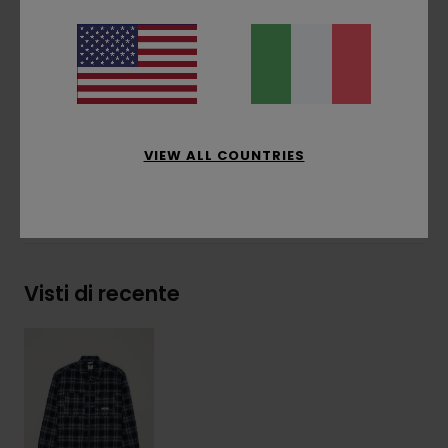
Tasche:
due tasche anteriori applicate,
tasche laterali con cucitura interna
Altre caratteristiche:
toppa intrecciata
Composizione
[Tessuto principale] 80%
poliestere riciclato, 20% lana
VIEW ALL COUNTRIES
Spedizioni e Resi
Visti di recente