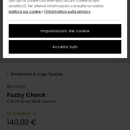
altri tipi di cookie (ad esempio, alcuni cookie di tipo
analitico). Per ulteriori informazioni consulta la nostra
politica sui cookie
e
l'informativa sulla privacy
.
Impostazioni dei cookie
Accetta tutti
Giubbotti & Capi Spalla
RECYCLED
Fuzzy Check
Camiciona Multi Uomo
ECO-BONUS
140,00 €