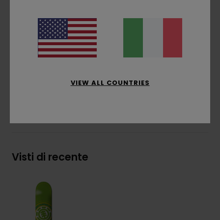
Finitura naturale
Collaborazione con HLC
Fabbrica parzialmente alimentata a energia
solare
Politica di gestione dei rifiuti di fabbrica
Composizione
[Tessuto principale] 100% legno
VIEW ALL COUNTRIES
Spedizioni e Resi
Visti di recente