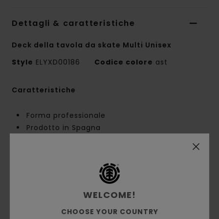
Dettagli & caratteristiche
Deck della tavola da skate Multi Unisex
Style
ELYXD00186
Codice colore
ast
Caratteristiche
Forma professionale
Prodotto in Spagna
Dimensioni:
8,375" x 31,93", muso: 6,975",
coda: 6,455", passo: 14,25"
Element CBN con emissioni di CO2 ridotte
Legno d'acero canadese certificato FSC
Avvolgimento biobase restringibile
WELCOME!
Colla e vernice a base d'acqua
CHOOSE YOUR COUNTRY
Stampa monocolore