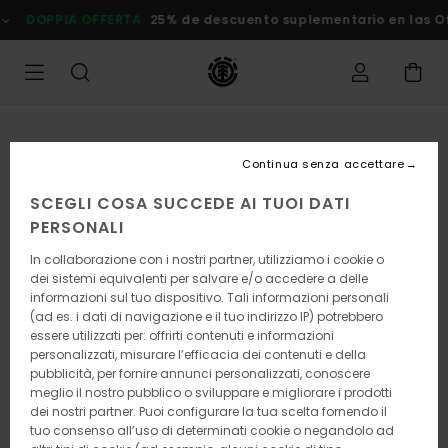
Salta
DOPPIA OFFERTA
25% de descuento suplementario en las Ofer
alle
informazioni
sul
prodotto
Continua senza accettare
SCEGLI COSA SUCCEDE AI TUOI DATI
PERSONALI
In collaborazione con i nostri partner, utilizziamo i cookie o
dei sistemi equivalenti per salvare e/o accedere a delle
informazioni sul tuo dispositivo. Tali informazioni personali
(ad es. i dati di navigazione e il tuo indirizzo IP) potrebbero
essere utilizzati per: offrirti contenuti e informazioni
personalizzati, misurare l’efficacia dei contenuti e della
pubblicità, per fornire annunci personalizzati, conoscere
meglio il nostro pubblico o sviluppare e migliorare i prodotti
dei nostri partner. Puoi configurare la tua scelta fornendo il
tuo consenso all’uso di determinati cookie o negandolo ad