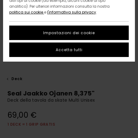
altri tipi di cookie (ad esempio, alcuni cookie di tipo
analitico). Per ulteriori informazioni consulta la nostra
politica sui cookie
e
l'informativa sulla privacy
.
Impostazioni dei cookie
Accetta tutti
Deck
Seal Jaakko Ojanen 8,375"
Deck della tavola da skate Multi Unisex
69,00 €
1 DECK = 1 GRIP GRATIS