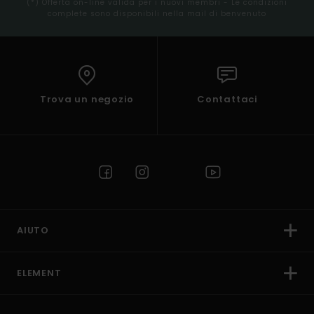
(*) Offerta on-line valida per i nuovi membri - Le condizioni
complete sono disponibili nella mail di benvenuto
Trova un negozio
Contattaci
AIUTO
ELEMENT