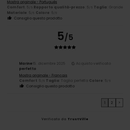
Mostra originale - Português
Comfort
: 5
Rapporto qualità-prezzo
: 5
Taglia
: Grande
/5
/5
Materiale
: 5
Colore
: 5
/5
/5
Consiglio questo prodotto
5
/5
Marine
15. dicembre 2025
Acquisto verificato
perfetto
Mostra originale - Français
Comfort
: 5
Taglia
: Taglia perfetta
Colore
: 5
/5
/5
Consiglio questo prodotto
1
2
>
Verificato da
TrustVille