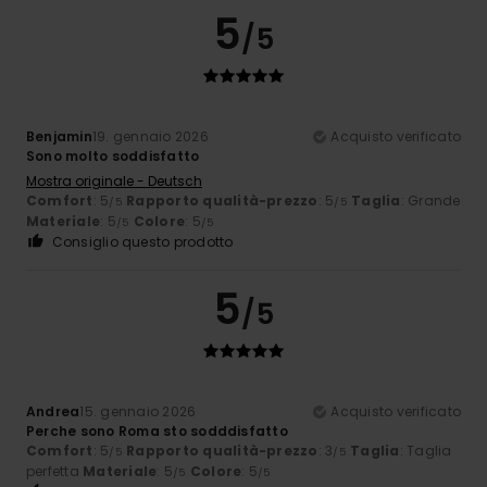
5
/5
Benjamin
19. gennaio 2026
Acquisto verificato
Sono molto soddisfatto
Mostra originale - Deutsch
Comfort
: 5
Rapporto qualità-prezzo
: 5
Taglia
: Grande
/5
/5
Materiale
: 5
Colore
: 5
/5
/5
Consiglio questo prodotto
5
/5
Andrea
15. gennaio 2026
Acquisto verificato
Perche sono Roma sto sodddisfatto
Comfort
: 5
Rapporto qualità-prezzo
: 3
Taglia
: Taglia
/5
/5
perfetta
Materiale
: 5
Colore
: 5
/5
/5