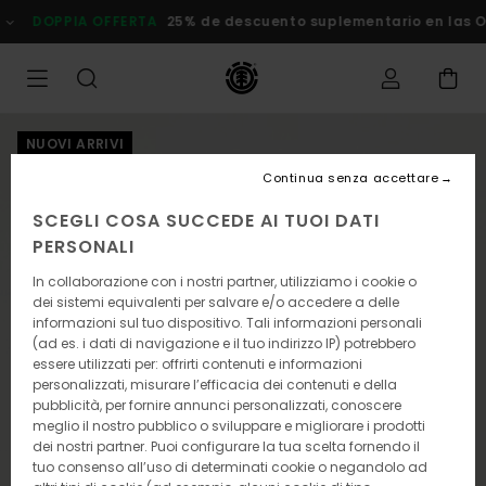
Salta
PPIA OFFERTA
25% de descuento suplementario en las Ofertas
alle
informazioni
sul
prodotto
NUOVI ARRIVI
Continua senza accettare
SCEGLI COSA SUCCEDE AI TUOI DATI
PERSONALI
In collaborazione con i nostri partner, utilizziamo i cookie o
dei sistemi equivalenti per salvare e/o accedere a delle
informazioni sul tuo dispositivo. Tali informazioni personali
(ad es. i dati di navigazione e il tuo indirizzo IP) potrebbero
essere utilizzati per: offrirti contenuti e informazioni
personalizzati, misurare l’efficacia dei contenuti e della
pubblicità, per fornire annunci personalizzati, conoscere
meglio il nostro pubblico o sviluppare e migliorare i prodotti
dei nostri partner. Puoi configurare la tua scelta fornendo il
tuo consenso all’uso di determinati cookie o negandolo ad