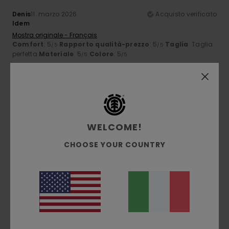
Denis
11. marzo 2026
Acquisto verificato
Idem
Mostra originale - Français
Comfort
: 5
Rapporto qualità-prezzo
: 5
Taglia
: Taglia
/5
/5
perfetta
Materiale
: 5
Colore
: 5
/5
/5
5
/5
WELCOME!
Catherine
19. febbraio 2026
Acquisto verificato
Massima qualità
CHOOSE YOUR COUNTRY
Mostra originale - Français
Comfort
: 5
Rapporto qualità-prezzo
: 5
Taglia
: Taglia
/5
/5
perfetta
Materiale
: 5
Colore
: 5
/5
/5
Consiglio questo prodotto
5
/5