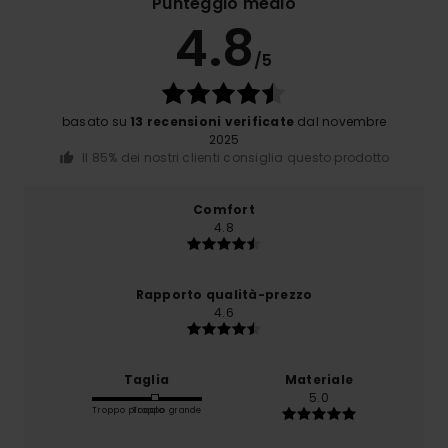
Punteggio medio
4.8
/5
basato su
13 recensioni verificate
dal novembre
2025
Il 85% dei nostri clienti consiglia questo prodotto
Comfort
4.8
Rapporto qualità-prezzo
4.6
Taglia
Materiale
5.0
Troppo piccolo
Troppo grande