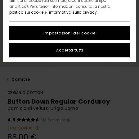
altri tipi di cookie (ad esempio, alcuni cookie di tipo
analitico). Per ulteriori informazioni consulta la nostra
politica sui cookie
e
l'informativa sulla privacy
.
Impostazioni dei cookie
Accetta tutti
Camicie
ORGANIC COTTON
Button Down Regular Corduroy
Camicia di velluto Grigio Uomo
4.8
(13 Recensioni)
ECO-BONUS
85,00 €