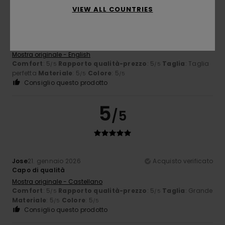
VIEW ALL COUNTRIES
Carla
14. febbraio 2026
Acquisto verificato
Camicia in cotone di buona qualità. Bel colore.
Mostra originale - English
Comfort
: 5
Rapporto qualità-prezzo
: 5
Taglia
: Taglia
/5
/5
perfetta
Materiale
: 5
Colore
: 5
/5
/5
Consiglio questo prodotto
5
/5
Jose
21. gennaio 2026
Acquisto verificato
Capo di qualità
Mostra originale - Castellano
Comfort
: 5
Rapporto qualità-prezzo
: 5
Taglia
: Grande
/5
/5
Materiale
: 5
Colore
: 5
/5
/5
Consiglio questo prodotto