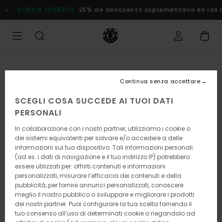
Salta
DOPPIA OFFERTA
25% de descuento suplementario en las Of
alle
informazioni
sul
prodotto
Continua senza accettare
SCEGLI COSA SUCCEDE AI TUOI DATI
PERSONALI
In collaborazione con i nostri partner, utilizziamo i cookie o
dei sistemi equivalenti per salvare e/o accedere a delle
informazioni sul tuo dispositivo. Tali informazioni personali
(ad es. i dati di navigazione e il tuo indirizzo IP) potrebbero
essere utilizzati per: offrirti contenuti e informazioni
personalizzati, misurare l’efficacia dei contenuti e della
pubblicità, per fornire annunci personalizzati, conoscere
meglio il nostro pubblico o sviluppare e migliorare i prodotti
dei nostri partner. Puoi configurare la tua scelta fornendo il
tuo consenso all’uso di determinati cookie o negandolo ad