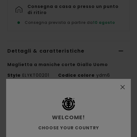
Consegna a casa o presso un punto
di ritiro
Consegna prevista a partire da
10 agosto
Dettagli & caratteristiche
Maglietta a maniche corte Giallo Uomo
Style
ELYKT00201
Codice colore
ydm6
Caratteristiche
Conscious by Nature:
cotone GOTS biologico
Tessuto:
cotone biologico
WELCOME!
Tessuto:
Maglia singola [180 g/m2]
CHOOSE YOUR COUNTRY
Vestibilità:
Vestibilità relaxed casual e facile