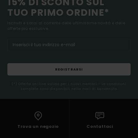
15% DI SCONTO SUL
TUO PRIMO ORDINE*
Iscriviti e sarai al corrente delle ultimissime novità e delle
offerte più esclusive.
REGISTRARSI
(*) Offerta on-line valida per i nuovi membri - Le condizioni
complete sono disponibili nella mail di benvenuto
Trova un negozio
Contattaci