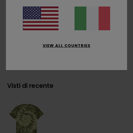
da portare
Collo:
girocollo
Ricamo sul petto
Composizione
[Tessuto principale] 100% cotone
biologico
VIEW ALL COUNTRIES
Spedizioni e Resi
Visti di recente