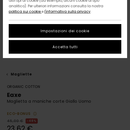
altri tipi di cookie (ad esempio, alcuni cookie di tipo
analitico). Per ulteriori informazioni consulta la nostra
politica sui cookie
e
l'informativa sulla privacy
.
Impostazioni dei cookie
Accetta tutti
Magliette
ORGANIC COTTON
Eaxe
Maglietta a maniche corte Giallo Uomo
ECO-BONUS
45,00 €
48%
23,62 €