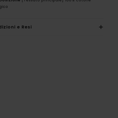
posizione
[Tessuto principale] 100% cotone
gico
izioni e Resi