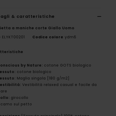
agli & caratteristiche
ietta a maniche corte Giallo Uomo
e
ELYKT00201
Codice colore
ydm6
tteristiche
onscious by Nature:
cotone GOTS biologico
essuto:
cotone biologico
essuto:
Maglia singola [180 g/m2]
estibilità:
Vestibilità relaxed casual e facile da
tare
ollo:
girocollo
icamo sul petto