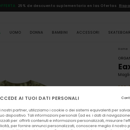
OFFERTA
25% de descuento suplementario en las Ofertas
Rispa
A
UOMO
DONNA
BAMBINI
ACCESSORI
SKATEBOA
Home
ORGAN
Ea
Magli
ECO-
45,00
CCEDE AI TUOI DATI PERSONALI
Cont
23,
 nostri partner, utilizziamo i cookie o dei sistemi equivalenti per sal
OFFER
uo dispositivo. Tali informazioni personali (ad es. i dati di navigazione e
DOPPI
zzati per: offrirti contenuti e informazioni personalizzati, misurare l’ef
licità, per fornire annunci personalizzati, conoscere meglio il nostro 