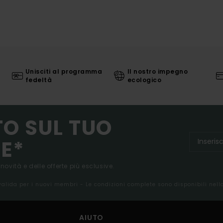
Unisciti al programma
Il nostro impegno
fedeltà
ecologico
TO SUL TUO
E*
 novità e delle offerte più esclusive.
 valida per i nuovi membri - Le condizioni complete sono disponibili nel
AIUTO