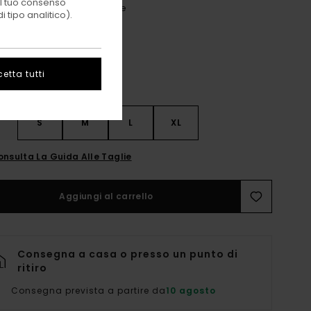
 il tuo consenso
Wax Yellow Swirl Tiedye
i
 tipo analitico).
etta tutti
S
S
M
L
XL
onsulta La Guida Alle Taglie
Aggiungi al carrello
Consegna a casa o presso un punto di
ritiro
Consegna prevista a partire da
10 agosto