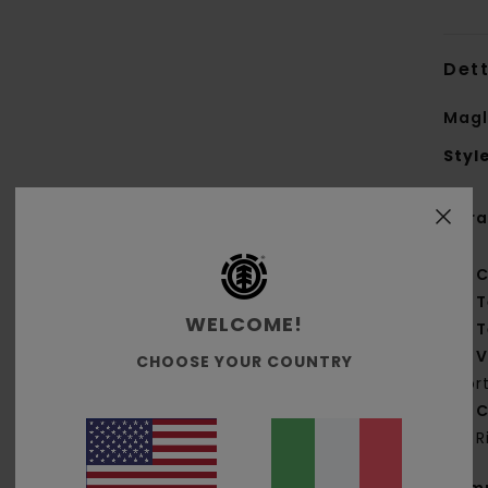
Dett
Magl
Styl
Cara
C
T
WELCOME!
T
V
CHOOSE YOUR COUNTRY
por
C
R