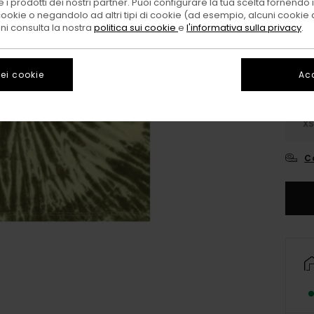
 i prodotti dei nostri partner. Puoi configurare la tua scelta fornendo
Color
cookie o negandolo ad altri tipi di cookie (ad esempio, alcuni cookie di
oni consulta la nostra
politica sui cookie
e
l'informativa sulla privacy
.
ei cookie
Acc
X
C