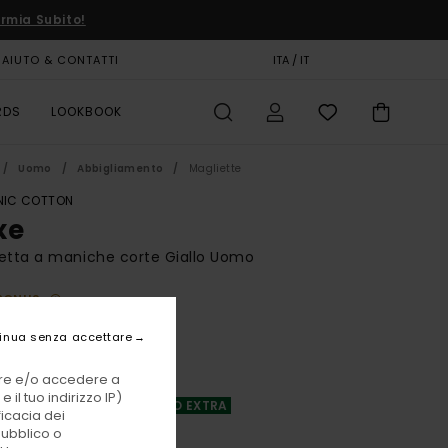
rmia Subito!
AIUTO & CONTATTI
CARTA REGALO
ITA / IT
NEGOZI
RDS
LOOKBOOK
Uomo
Abbigliamento
Magliette
IC COTTON
xe
etta a maniche corte Giallo Uomo
BONUS
 €
48%
inua senza accettare
62 €
vare e/o accedere a
TE
 il tuo indirizzo IP)
A OFFERTA 25% DI SCONTO EXTRA
ficacia dei
pubblico o