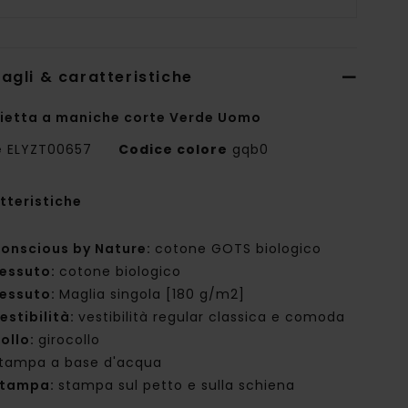
agli & caratteristiche
ietta a maniche corte Verde Uomo
e
ELYZT00657
Codice colore
gqb0
tteristiche
onscious by Nature:
cotone GOTS biologico
essuto:
cotone biologico
essuto:
Maglia singola [180 g/m2]
estibilità:
vestibilità regular classica e comoda
ollo:
girocollo
tampa a base d'acqua
tampa:
stampa sul petto e sulla schiena