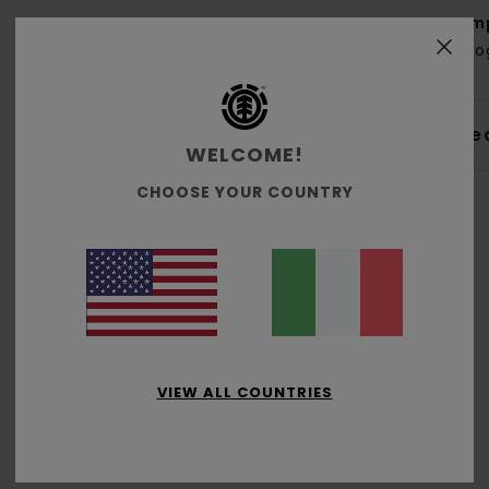
Com
biolo
Sped
WELCOME!
CHOOSE YOUR COUNTRY
Punteggio medio
4.0
/5
VIEW ALL COUNTRIES
basato su
1 recensioni verificate
dal gennaio 2026
Il 0% dei nostri clienti consiglia questo prodotto