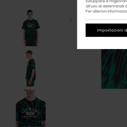
sviluppare e migliorare
all’uso di determinati 
Per ulteriori informazi
Impostazioni d