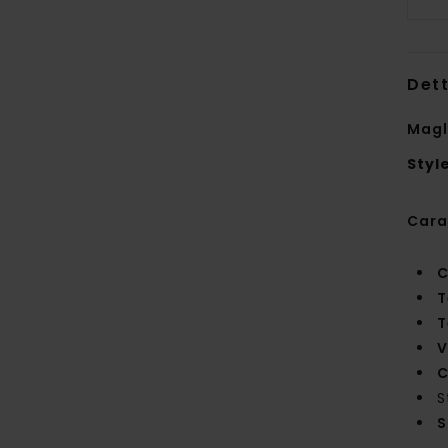
Dett
Magl
Styl
Cara
C
T
T
V
C
S
S