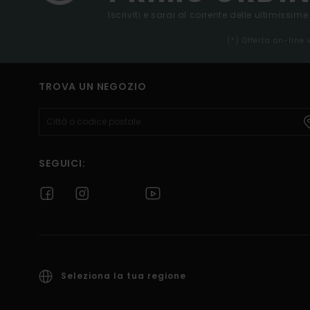
Iscriviti e sarai al corrente delle ultimissime
(*) Offerta on-line
TROVA UN NEGOZIO
SEGUICI:
Seleziona la tua regione