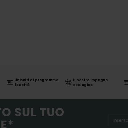
Unisciti al programma
Il nostro impegno
fedeltà
ecologico
TO SUL TUO
E*