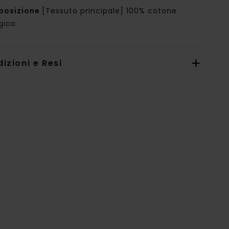
posizione
[Tessuto principale] 100% cotone
gico
izioni e Resi