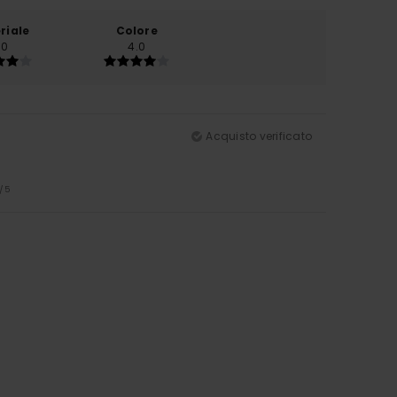
riale
Colore
.0
4.0
Acquisto verificato
/5