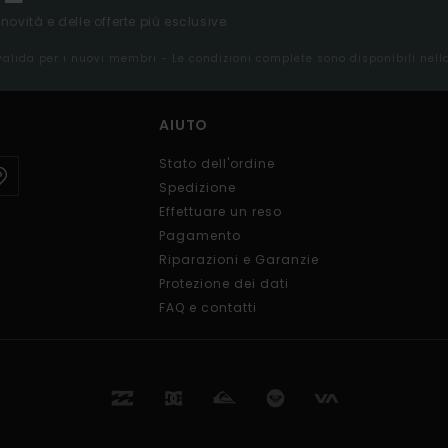
 novità e delle offerte più esclusive.
 valida per i nuovi membri - Le condizioni complete sono disponibili nel
AIUTO
Stato dell'ordine
Spedizione
Effettuare un reso
Pagamento
Riparazioni e Garanzie
Protezione dei dati
FAQ e contatti