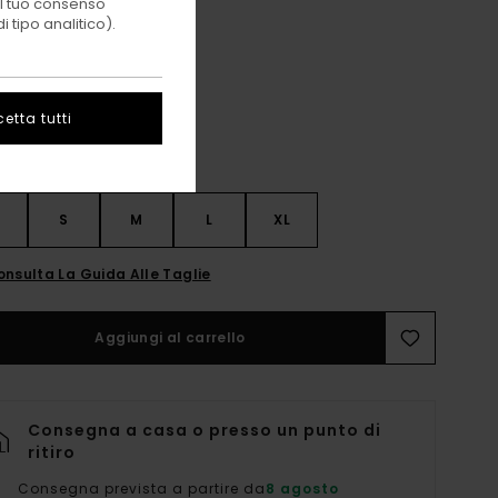
 il tuo consenso
 tipo analitico).
Fir
i
etta tutti
S
S
M
L
XL
onsulta La Guida Alle Taglie
Aggiungi al carrello
Consegna a casa o presso un punto di
ritiro
Consegna prevista a partire da
8 agosto