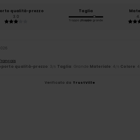
orto qualità-prezzo
Taglia
Mate
3.0
4
Troppo piccolo
Troppo grande
2026
 Français
porto qualità-prezzo
: 3
Taglia
: Grande
Materiale
: 4
Colore
: 4
/5
/5
Verificato da
TrustVille