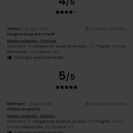
4
/5
Alena
22. giugno 2026
Acquisto verificato
Lungo e largo per una M
Mostra originale - Français
Comfort
: 4
Rapporto qualità-prezzo
: 4
Taglia
: Grande
/5
/5
Materiale
: 5
Colore
: 5
/5
/5
Consiglio questo prodotto
5
/5
Mathias
17. giugno 2026
Acquisto verificato
Ottimo prodotto
Mostra originale - Deutsch
Comfort
: 5
Rapporto qualità-prezzo
: 5
Taglia
: Taglia
/5
/5
perfetta
Materiale
: 5
Colore
: 5
/5
/5
Consiglio questo prodotto