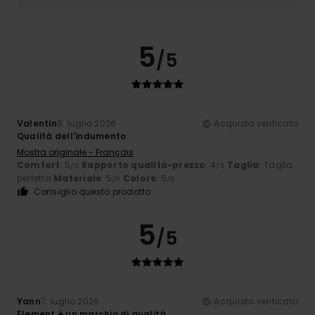
5
/5
Valentin
9. luglio 2026
Acquisto verificato
Qualità dell'indumento
Mostra originale - Français
Comfort
: 5
Rapporto qualità-prezzo
: 4
Taglia
: Taglia
/5
/5
perfetta
Materiale
: 5
Colore
: 5
/5
/5
Consiglio questo prodotto
5
/5
Yann
7. luglio 2026
Acquisto verificato
Element è un marchio di qualità