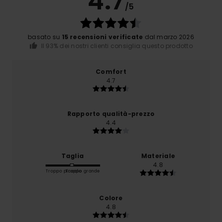
4.7
/5
basato su
15 recensioni verificate
dal marzo 2026
Il 93% dei nostri clienti consiglia questo prodotto
Comfort
4.7
Rapporto qualità-prezzo
4.4
Taglia
Materiale
4.8
Troppo piccolo
Troppo grande
Colore
4.8