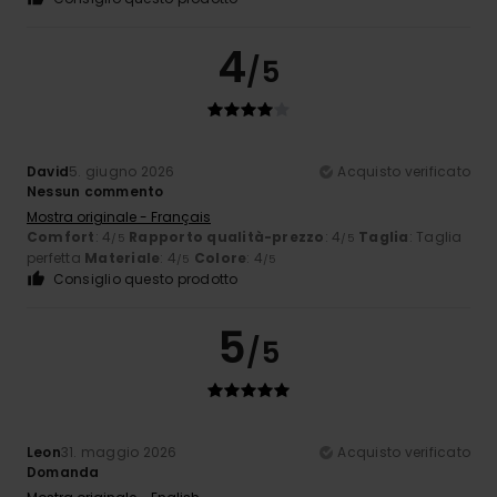
4
/5
David
5. giugno 2026
Acquisto verificato
Nessun commento
Mostra originale - Français
Comfort
: 4
Rapporto qualità-prezzo
: 4
Taglia
: Taglia
/5
/5
perfetta
Materiale
: 4
Colore
: 4
/5
/5
Consiglio questo prodotto
5
/5
Leon
31. maggio 2026
Acquisto verificato
Domanda