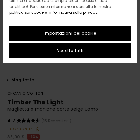
altri tipi di cookie (ad esempio, alcuni cookie di tipo
analitico). Per ulteriori informazioni consulta la nostra
politica sui cookie
e
l'informativa sulla privacy
.
Impostazioni dei cookie
Accetta tutti
Magliette
ORGANIC COTTON
Timber The Light
Maglietta a maniche corte Beige Uomo
4.7
(15 Recensioni)
ECO-BONUS
35,00 €
63%