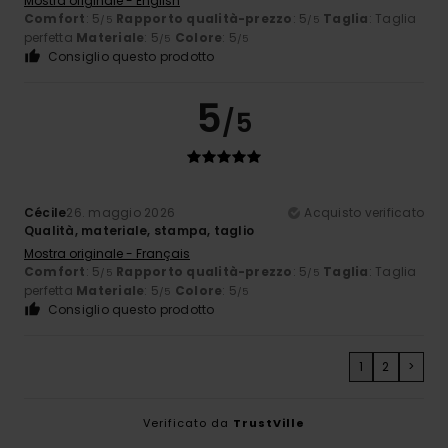
Mostra originale - English
Comfort
: 5
Rapporto qualità-prezzo
: 5
Taglia
: Taglia
/5
/5
perfetta
Materiale
: 5
Colore
: 5
/5
/5
Consiglio questo prodotto
5
/5
Cécile
26. maggio 2026
Acquisto verificato
Qualità, materiale, stampa, taglio
Mostra originale - Français
Comfort
: 5
Rapporto qualità-prezzo
: 5
Taglia
: Taglia
/5
/5
perfetta
Materiale
: 5
Colore
: 5
/5
/5
Consiglio questo prodotto
1
2
>
Verificato da
TrustVille