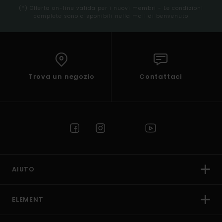
(*) Offerta on-line valida per i nuovi membri - Le condizioni
complete sono disponibili nella mail di benvenuto
Trova un negozio
Contattaci
AIUTO
ELEMENT