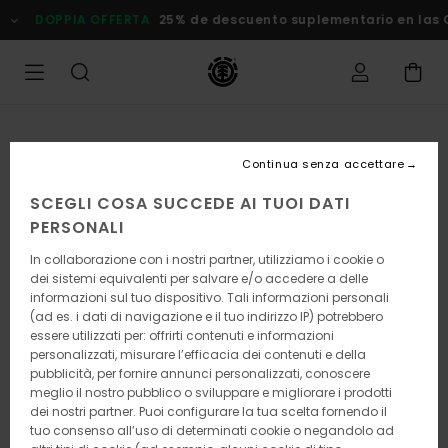
Salta
OPPIA OFFERTA
25% de descuento suplementario en las Oferta
alle
informazioni
sul
prodotto
Continua senza accettare
SCEGLI COSA SUCCEDE AI TUOI DATI
PERSONALI
In collaborazione con i nostri partner, utilizziamo i cookie o
dei sistemi equivalenti per salvare e/o accedere a delle
informazioni sul tuo dispositivo. Tali informazioni personali
(ad es. i dati di navigazione e il tuo indirizzo IP) potrebbero
essere utilizzati per: offrirti contenuti e informazioni
personalizzati, misurare l’efficacia dei contenuti e della
pubblicità, per fornire annunci personalizzati, conoscere
meglio il nostro pubblico o sviluppare e migliorare i prodotti
dei nostri partner. Puoi configurare la tua scelta fornendo il
tuo consenso all’uso di determinati cookie o negandolo ad