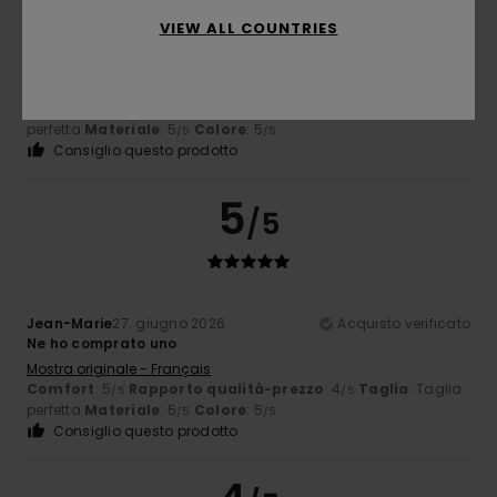
VIEW ALL COUNTRIES
Rick
6. luglio 2026
Acquisto verificato
Veste alla perfezione e il design è pazzesco!
Mostra originale - English
Comfort
: 5
Rapporto qualità-prezzo
: 5
Taglia
: Taglia
/5
/5
perfetta
Materiale
: 5
Colore
: 5
/5
/5
Consiglio questo prodotto
5
/5
Jean-Marie
27. giugno 2026
Acquisto verificato
Ne ho comprato uno
Mostra originale - Français
Comfort
: 5
Rapporto qualità-prezzo
: 4
Taglia
: Taglia
/5
/5
perfetta
Materiale
: 5
Colore
: 5
/5
/5
Consiglio questo prodotto